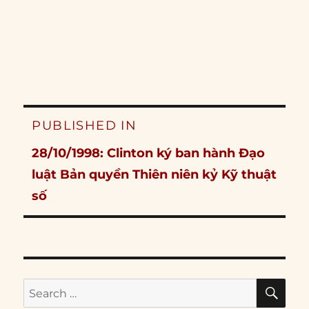
Post
PUBLISHED IN
navigation
28/10/1998: Clinton ký ban hành Đạo
luật Bản quyền Thiên niên kỷ Kỹ thuật
số
SE
Search
for: