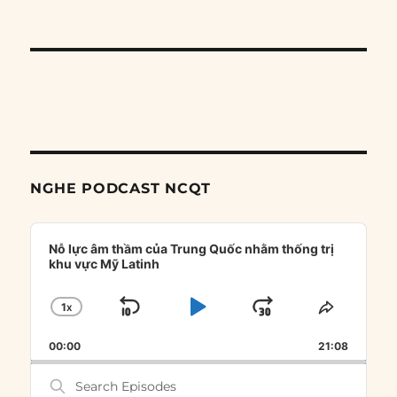
NGHE PODCAST NCQT
Audio
Player
Nỗ lực âm thầm của Trung Quốc nhằm thống trị
khu vực Mỹ Latinh
1
X
SKIP
PLAY
JUMP
CHANGE
SHARE
PLAYBACK
THIS
BACKWARD
PAUSE
FORWARD
00:00
RATE
21:08
EPISOD
Search
Episodes