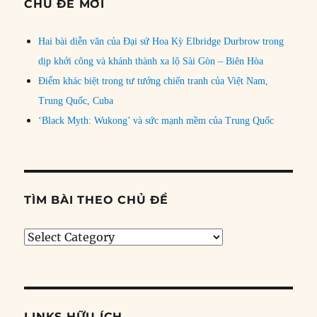
CHỦ ĐỀ MỚI
Hai bài diễn văn của Đại sứ Hoa Kỳ Elbridge Durbrow trong
dịp khởi công và khánh thành xa lộ Sài Gòn – Biên Hòa
Điểm khác biệt trong tư tưởng chiến tranh của Việt Nam,
Trung Quốc, Cuba
‘Black Myth: Wukong’ và sức mạnh mềm của Trung Quốc
TÌM BÀI THEO CHỦ ĐỀ
Tìm
bài
theo
chủ
đề
LINKS HỮU ÍCH