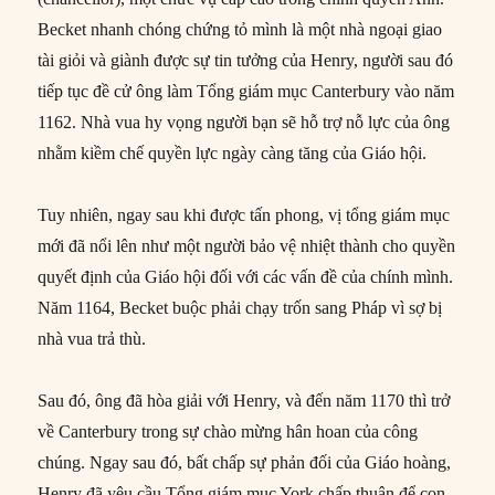
Becket nhanh chóng chứng tỏ mình là một nhà ngoại giao
tài giỏi và giành được sự tin tưởng của Henry, người sau đó
tiếp tục đề cử ông làm Tổng giám mục Canterbury vào năm
1162. Nhà vua hy vọng người bạn sẽ hỗ trợ nỗ lực của ông
nhằm kiềm chế quyền lực ngày càng tăng của Giáo hội.
Tuy nhiên, ngay sau khi được tấn phong, vị tổng giám mục
mới đã nổi lên như một người bảo vệ nhiệt thành cho quyền
quyết định của Giáo hội đối với các vấn đề của chính mình.
Năm 1164, Becket buộc phải chạy trốn sang Pháp vì sợ bị
nhà vua trả thù.
Sau đó, ông đã hòa giải với Henry, và đến năm 1170 thì trở
về Canterbury trong sự chào mừng hân hoan của công
chúng. Ngay sau đó, bất chấp sự phản đối của Giáo hoàng,
Henry đã yêu cầu Tổng giám mục York chấp thuận để con