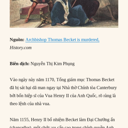
Nguồn:
Archbishop Thomas Becket is murdered,
History.com
Biên dịch:
Nguyễn Thị Kim Phụng
Vào ngày này năm 1170, Tổng giám mục Thomas Becket
đã bị sát hại dã man ngay tại Nhà thờ Chính tòa Canterbury
bởi bốn hiệp sĩ của Vua Henry II của Anh Quốc, rõ ràng là
theo lệnh của nhà vua.
Năm 1155, Henry II bổ nhiệm Becket làm Đại Chưởng ấn
(chancellor), một chức vụ cấp cao trong chính quyền Anh.