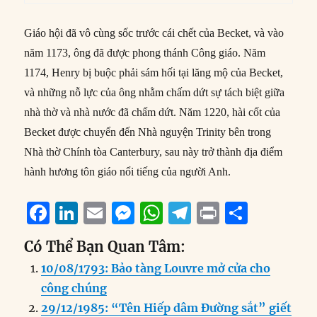
Giáo hội đã vô cùng sốc trước cái chết của Becket, và vào
năm 1173, ông đã được phong thánh Công giáo. Năm
1174, Henry bị buộc phải sám hối tại lăng mộ của Becket,
và những nỗ lực của ông nhằm chấm dứt sự tách biệt giữa
nhà thờ và nhà nước đã chấm dứt. Năm 1220, hài cốt của
Becket được chuyển đến Nhà nguyện Trinity bên trong
Nhà thờ Chính tòa Canterbury, sau này trở thành địa điểm
hành hương tôn giáo nổi tiếng của người Anh.
F
Li
E
M
W
T
P
S
a
n
m
e
h
el
ri
h
Có Thể Bạn Quan Tâm:
c
k
ai
ss
at
e
n
a
10/08/1793: Bảo tàng Louvre mở cửa cho
e
e
l
e
s
g
t
re
công chúng
b
d
n
A
r
29/12/1985: “Tên Hiếp dâm Đường sắt” giết