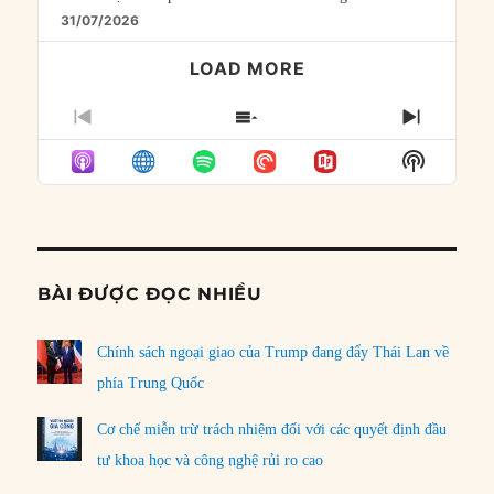
31/07/2026
LOAD MORE
PREVIOUS
SHOW
NEXT
EPISODE
EPISODES
EPISO
Show
LIST
Podcast
Informat
BÀI ĐƯỢC ĐỌC NHIỀU
Chính sách ngoại giao của Trump đang đẩy Thái Lan về
phía Trung Quốc
Cơ chế miễn trừ trách nhiệm đối với các quyết định đầu
tư khoa học và công nghệ rủi ro cao