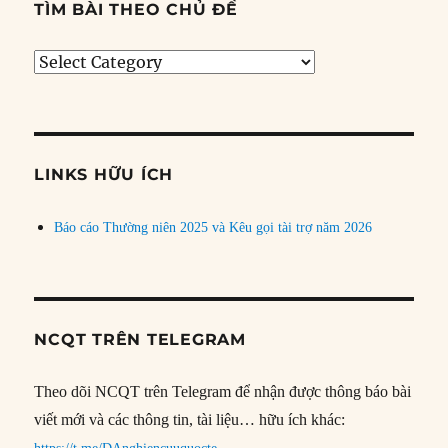
TÌM BÀI THEO CHỦ ĐỀ
Tìm
bài
theo
chủ
đề
LINKS HỮU ÍCH
Báo cáo Thường niên 2025 và Kêu gọi tài trợ năm 2026
NCQT TRÊN TELEGRAM
Theo dõi NCQT trên Telegram để nhận được thông báo bài
viết mới và các thông tin, tài liệu… hữu ích khác: