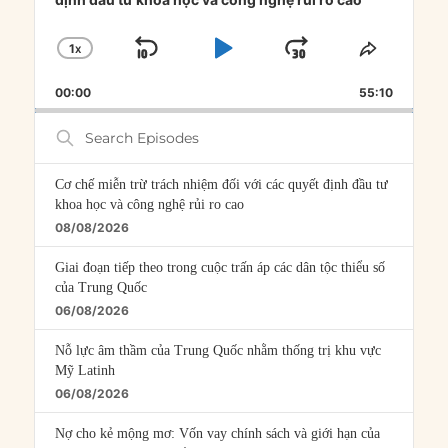
1
X
SKIP
PLAY
JUMP
CHANGE
SHARE
PLAYBACK
THIS
BACKWARD
PAUSE
FORWARD
00:00
RATE
55:10
EPISOD
Search
Episodes
Cơ chế miễn trừ trách nhiệm đối với các quyết định đầu tư
khoa học và công nghệ rủi ro cao
08/08/2026
Giai đoạn tiếp theo trong cuộc trấn áp các dân tộc thiểu số
của Trung Quốc
06/08/2026
Nỗ lực âm thầm của Trung Quốc nhằm thống trị khu vực
Mỹ Latinh
06/08/2026
Nợ cho kẻ mộng mơ: Vốn vay chính sách và giới hạn của