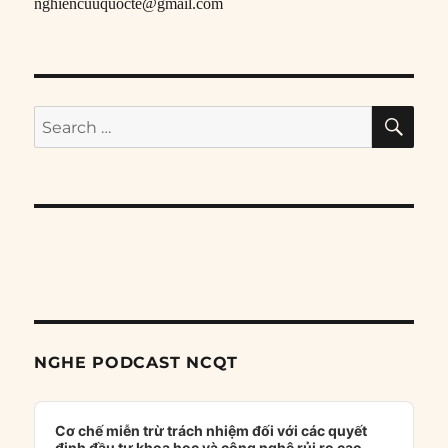
nghiencuuquocte@gmail.com
SE
Search
for:
NGHE PODCAST NCQT
Audio
Player
Cơ chế miễn trừ trách nhiệm đối với các quyết
định đầu tư khoa học và công nghệ rủi ro cao