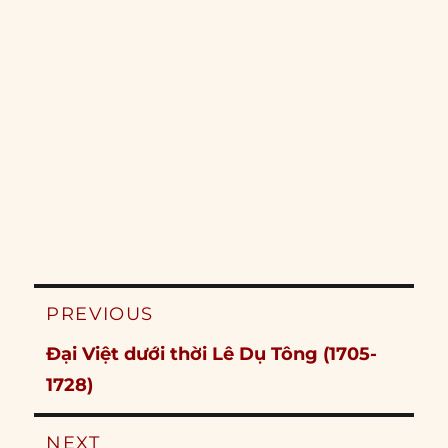
Post
PREVIOUS
navigation
Previous
Đại Việt dưới thời Lê Dụ Tông (1705-
post:
1728)
NEXT