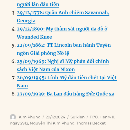
o
I
g
p
a
người lần đầu tiên
o
n
er
p
m
29/12/1778: Quân Anh chiếm Savannah,
k
Georgia
29/12/1890: Mỹ thảm sát người da đỏ ở
Wounded Knee
22/09/1862: TT Lincoln ban hành Tuyên
ngôn Giải phóng Nô lệ
25/09/1969: Nghị sĩ Mỹ phản đối chính
sách Việt Nam của Nixon
26/09/1945: Lính Mỹ đầu tiên chết tại Việt
Nam
27/09/1939: Ba Lan đầu hàng Đức Quốc xã
Author
Posted
Categories
Tags
Kim Phụng
29/12/2024
Sự kiện
1170
,
Henry II
,
on
ngày 2912
,
Nguyễn Thị Kim Phụng
,
Thomas Becket