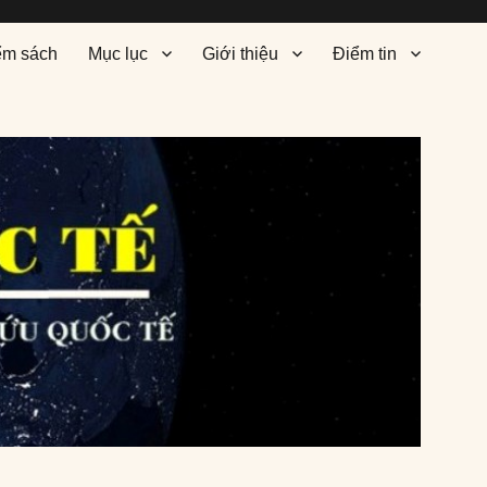
ểm sách
Mục lục
Giới thiệu
Điểm tin