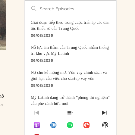
Search
Episodes
Giai đoạn tiếp theo trong cuộc trấn áp các dân
tộc thiểu số của Trung Quốc
06/08/2026
Nỗ lực âm thầm của Trung Quốc nhằm thống
trị khu vực Mỹ Latinh
06/08/2026
Nợ cho kẻ mộng mơ: Vốn vay chính sách và
giới hạn của việc cho startup vay vốn
05/08/2026
hờ
Mỹ Latinh đang trở thành “phòng thí nghiệm”
của phe cánh hữu mới
ủa
04/08/2026
PREVIOUS
SHOW
NEXT
EPISODE
EPISODES
EPISODE
Tại sao Trung Quốc phủ nhận cuộc gặp với
Show
LIST
Ngoại trưởng Nhật Bản?
Podcast