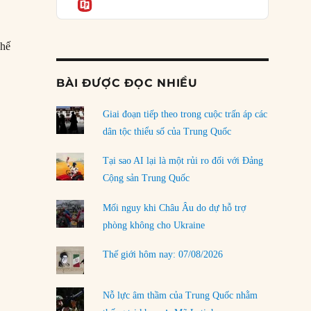
Informatio
04/08/2026
Điểm mù chiến lược của Trump tại Thái Bình
Dương
chế
03/08/2026
s Becket bị ám sát”
BÀI ĐƯỢC ĐỌC NHIỀU
Đặt cược vào thất bại: Các quỹ đầu tư mạo
hiểm quốc gia và khía cạnh chính trị của vốn
rủi ro
Giai đoạn tiếp theo trong cuộc trấn áp các
02/08/2026
dân tộc thiểu số của Trung Quốc
Làm thế nào để kết thúc Chiến tranh Iran?
Tại sao AI lại là một rủi ro đối với Đảng
01/08/2026
Cộng sản Trung Quốc
Chiến lược kế tiếp của Bắc Kinh ở Biển Đông
Mối nguy khi Châu Âu do dự hỗ trợ
31/07/2026
phòng không cho Ukraine
Trật tự thế giới mới: Các nước nhỏ sẽ luôn
Thế giới hôm nay: 07/08/2026
phải chịu đựng?
30/07/2026
Nỗ lực âm thầm của Trung Quốc nhằm
LOAD MORE