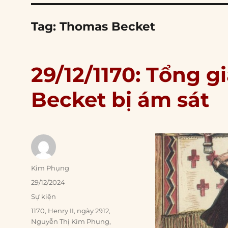
Tag:
Thomas Becket
29/12/1170: Tổng
Becket bị ám sát
Author
Kim Phụng
Posted
29/12/2024
on
Categories
Sự kiện
Tags
1170
,
Henry II
,
ngày 2912
,
Nguyễn Thị Kim Phụng
,