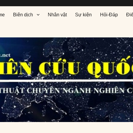
me
Biên dịch
Nhân vật
Sự kiện
Hỏi-Đáp
Đi