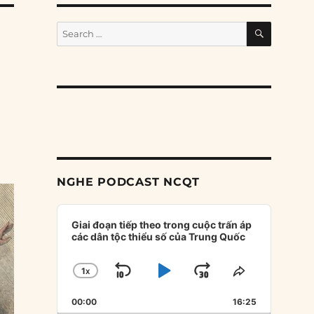
SEARCH
Search
for:
NGHE PODCAST NCQT
Audio
Player
Giai đoạn tiếp theo trong cuộc trấn áp
các dân tộc thiểu số của Trung Quốc
1
X
SKIP
PLAY
JUMP
CHANGE
SHARE
PLAYBACK
THIS
BACKWARD
PAUSE
FORWARD
00:00
RATE
16:25
EPISODE