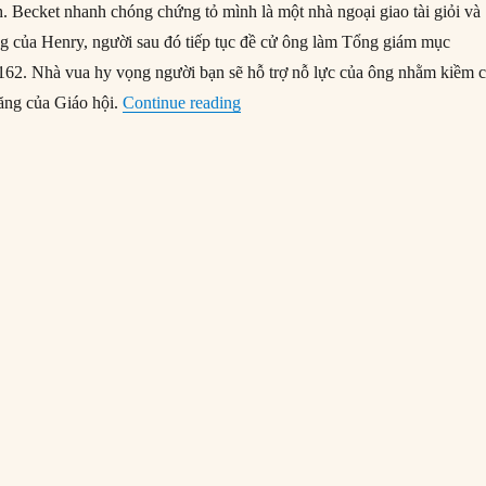
. Becket nhanh chóng chứng tỏ mình là một nhà ngoại giao tài giỏi và
ng của Henry, người sau đó tiếp tục đề cử ông làm Tổng giám mục
162. Nhà vua hy vọng người bạn sẽ hỗ trợ nỗ lực của ông nhằm kiềm 
“29/12/1170: Tổng giám mục Thoma
ăng của Giáo hội.
Continue reading