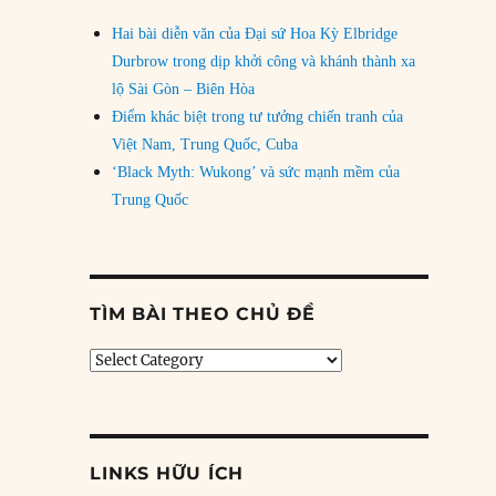
Hai bài diễn văn của Đại sứ Hoa Kỳ Elbridge
Durbrow trong dịp khởi công và khánh thành xa
lộ Sài Gòn – Biên Hòa
Điểm khác biệt trong tư tưởng chiến tranh của
Việt Nam, Trung Quốc, Cuba
‘Black Myth: Wukong’ và sức mạnh mềm của
Trung Quốc
TÌM BÀI THEO CHỦ ĐỀ
Tìm
bài
theo
chủ
đề
LINKS HỮU ÍCH