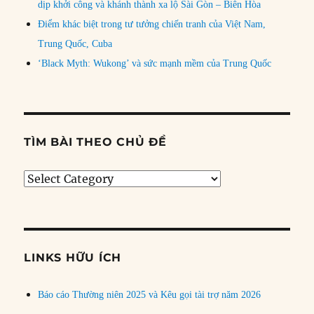
dịp khởi công và khánh thành xa lộ Sài Gòn – Biên Hòa
Điểm khác biệt trong tư tưởng chiến tranh của Việt Nam,
Trung Quốc, Cuba
‘Black Myth: Wukong’ và sức mạnh mềm của Trung Quốc
TÌM BÀI THEO CHỦ ĐỀ
Tìm
bài
theo
chủ
đề
LINKS HỮU ÍCH
Báo cáo Thường niên 2025 và Kêu gọi tài trợ năm 2026