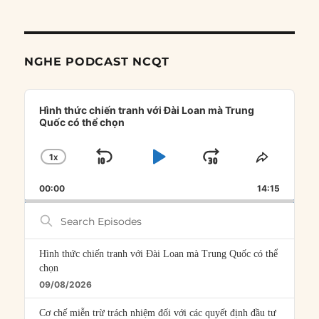
NGHE PODCAST NCQT
Audio
Player
Hình thức chiến tranh với Đài Loan mà Trung
Quốc có thể chọn
1
X
SKIP
PLAY
JUMP
CHANGE
SHARE
PLAYBACK
THIS
BACKWARD
PAUSE
FORWARD
00:00
RATE
14:15
EPISOD
Search
Episodes
Hình thức chiến tranh với Đài Loan mà Trung Quốc có thể
chọn
09/08/2026
Cơ chế miễn trừ trách nhiệm đối với các quyết định đầu tư