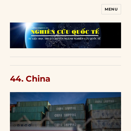
MENU
Nghiên cứu quốc tế
44. China