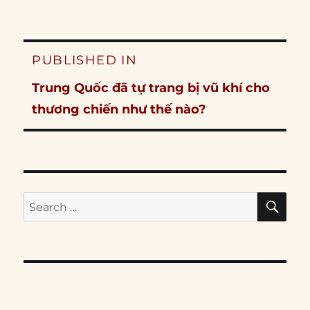
Post
PUBLISHED IN
navigation
Trung Quốc đã tự trang bị vũ khí cho
thương chiến như thế nào?
SE
Search
for: