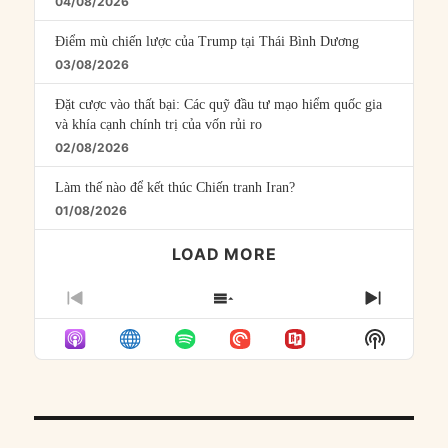
04/08/2026
Điểm mù chiến lược của Trump tại Thái Bình Dương
03/08/2026
Đặt cược vào thất bại: Các quỹ đầu tư mạo hiểm quốc gia
và khía cạnh chính trị của vốn rủi ro
02/08/2026
Làm thế nào để kết thúc Chiến tranh Iran?
01/08/2026
LOAD MORE
PREVIOUS
SHOW
NEXT
EPISODE
EPISODES
EPISO
Show
LIST
Podcast
Informat