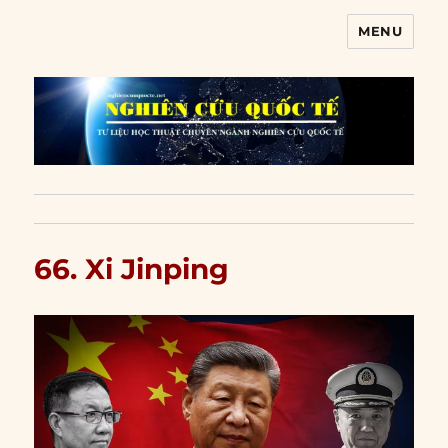
MENU
Nghiên cứu quốc tế
66. Xi Jinping