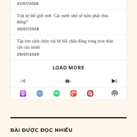
31/07/2026
Trật tự thế giới mới: Các nước nhỏ sẽ luôn phải chịu
đựng?
30/07/2026
Tập tìm cách chôn vùi bê bối chấn động vòng tròn thân
cận của mình
29/07/2026
LOAD MORE
PREVIOUS
SHOW
NEXT
EPISODE
EPISODES
EPISO
Show
LIST
Podcast
Informat
BÀI ĐƯỢC ĐỌC NHIỀU