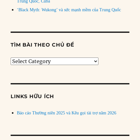
Trung Quốc, Cuba
‘Black Myth: Wukong’ và sức mạnh mềm của Trung Quốc
TÌM BÀI THEO CHỦ ĐỀ
Tìm
bài
theo
chủ
đề
LINKS HỮU ÍCH
Báo cáo Thường niên 2025 và Kêu gọi tài trợ năm 2026