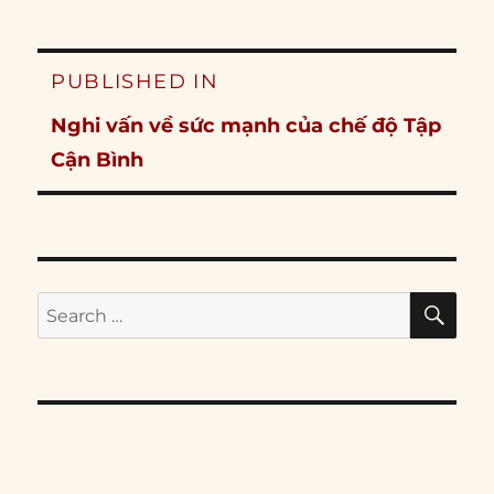
Post
PUBLISHED IN
navigation
Nghi vấn về sức mạnh của chế độ Tập
Cận Bình
SE
Search
for: