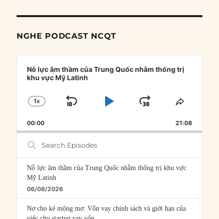
NGHE PODCAST NCQT
Audio
Player
Nỗ lực âm thầm của Trung Quốc nhằm thống trị
khu vực Mỹ Latinh
1
X
SKIP
PLAY
JUMP
CHANGE
SHARE
PLAYBACK
THIS
BACKWARD
PAUSE
FORWARD
00:00
RATE
21:08
EPISOD
Search
Episodes
Nỗ lực âm thầm của Trung Quốc nhằm thống trị khu vực
Mỹ Latinh
06/08/2026
Nợ cho kẻ mộng mơ: Vốn vay chính sách và giới hạn của
việc cho startup vay vốn