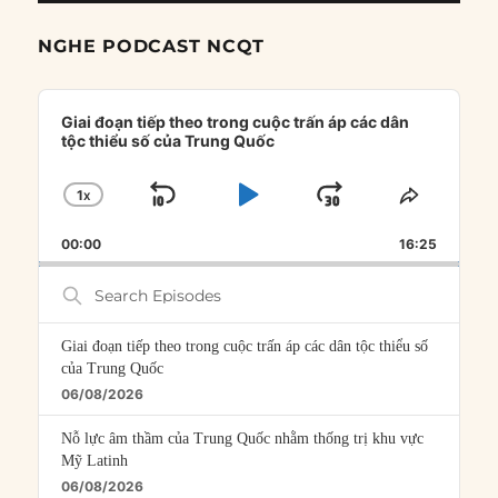
NGHE PODCAST NCQT
Audio
Player
Giai đoạn tiếp theo trong cuộc trấn áp các dân
tộc thiểu số của Trung Quốc
1
X
SKIP
PLAY
JUMP
CHANGE
SHARE
PLAYBACK
THIS
BACKWARD
PAUSE
FORWARD
00:00
RATE
16:25
EPISOD
Search
Episodes
Giai đoạn tiếp theo trong cuộc trấn áp các dân tộc thiểu số
của Trung Quốc
06/08/2026
Nỗ lực âm thầm của Trung Quốc nhằm thống trị khu vực
Mỹ Latinh
06/08/2026