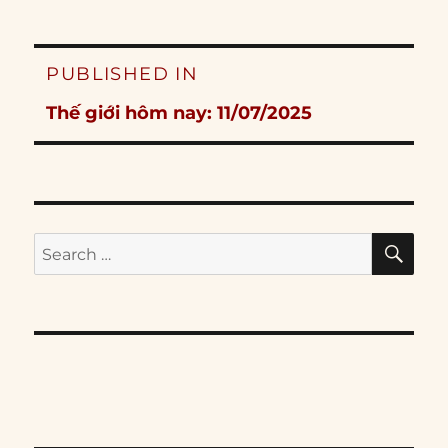
Post
PUBLISHED IN
navigation
Thế giới hôm nay: 11/07/2025
SE
Search
for: