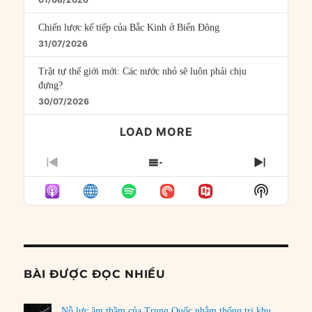
Chiến lược kế tiếp của Bắc Kinh ở Biển Đông
31/07/2026
Trật tự thế giới mới: Các nước nhỏ sẽ luôn phải chịu
đựng?
30/07/2026
LOAD MORE
PREVIOUS
SHOW
NEXT
EPISODE
EPISODES
EPISO
Show
LIST
Podcast
Informat
BÀI ĐƯỢC ĐỌC NHIỀU
Nỗ lực âm thầm của Trung Quốc nhằm thống trị khu