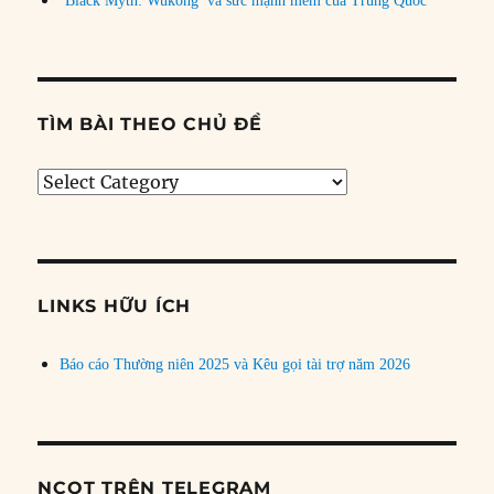
‘Black Myth: Wukong’ và sức mạnh mềm của Trung Quốc
TÌM BÀI THEO CHỦ ĐỀ
Tìm
bài
theo
chủ
đề
LINKS HỮU ÍCH
Báo cáo Thường niên 2025 và Kêu gọi tài trợ năm 2026
NCQT TRÊN TELEGRAM