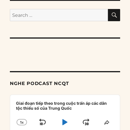
SE
Search
for:
NGHE PODCAST NCQT
Audio
Player
Giai đoạn tiếp theo trong cuộc trấn áp các dân
tộc thiểu số của Trung Quốc
1
X
SKIP
PLAY
JUMP
CHANGE
SHARE