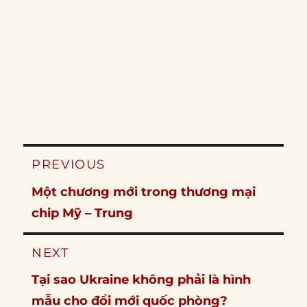
Post
PREVIOUS
navigation
Previous
Một chương mới trong thương mại
post:
chip Mỹ – Trung
NEXT
Next
Tại sao Ukraine không phải là hình
post:
mẫu cho đổi mới quốc phòng?