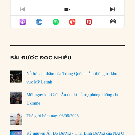
PREVIOUS
SHOW
NEXT
EPISODE
EPISODES
EPISO
Show
LIST
Podcast
Informat
BÀI ĐƯỢC ĐỌC NHIỀU
Nỗ lực âm thầm của Trung Quốc nhằm thống trị khu
vực Mỹ Latinh
Mối nguy khi Châu Âu do dự hỗ trợ phòng không cho
Ukraine
Thế giới hôm nay: 06/08/2026
Kỷ nguyên Ấn Độ Dương - Thái Bình Dương của NATO