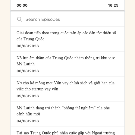
PLAYBACK
THIS
BACKWARD
PAUSE
FORWARD
00:00
RATE
16:25
EPISOD
Search
Episodes
Giai đoạn tiếp theo trong cuộc trấn áp các dân tộc thiểu số
của Trung Quốc
06/08/2026
Nỗ lực âm thầm của Trung Quốc nhằm thống trị khu vực
Mỹ Latinh
06/08/2026
Nợ cho kẻ mộng mơ: Vốn vay chính sách và giới hạn của
việc cho startup vay vốn
05/08/2026
Mỹ Latinh đang trở thành “phòng thí nghiệm” của phe
cánh hữu mới
04/08/2026
Tại sao Trung Quốc phủ nhận cuộc gặp với Ngoại trưởng