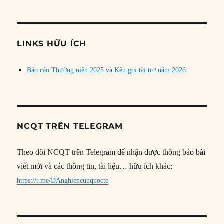
bài
theo
chủ
đề
LINKS HỮU ÍCH
Báo cáo Thường niên 2025 và Kêu gọi tài trợ năm 2026
NCQT TRÊN TELEGRAM
Theo dõi NCQT trên Telegram để nhận được thông báo bài
viết mới và các thông tin, tài liệu… hữu ích khác:
https://t.me/DAnghiencuuquocte