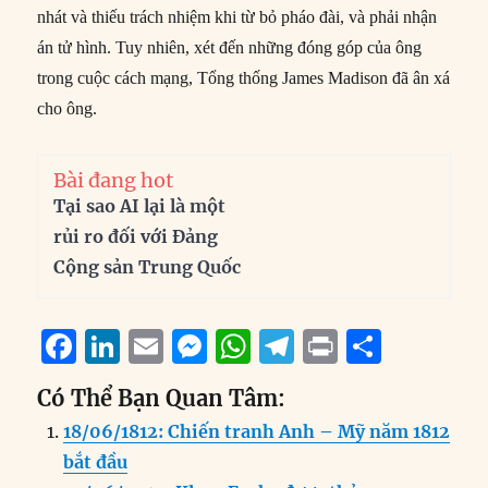
nhát và thiếu trách nhiệm khi từ bỏ pháo đài, và phải nhận
án tử hình. Tuy nhiên, xét đến những đóng góp của ông
trong cuộc cách mạng, Tổng thống James Madison đã ân xá
cho ông.
Bài đang hot
Tại sao AI lại là một
rủi ro đối với Đảng
Cộng sản Trung Quốc
F
Li
E
M
W
T
P
S
a
n
m
e
h
el
ri
h
Có Thể Bạn Quan Tâm:
c
k
ai
ss
at
e
n
a
18/06/1812: Chiến tranh Anh – Mỹ năm 1812
e
e
l
e
s
g
t
re
bắt đầu
b
d
n
A
r