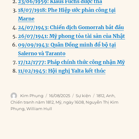
23/06/1959: Klaus Fuchs được thả
o
I
g
p
a
18/07/1918: Phe Hiệp ước phản công tại
o
n
er
p
m
Marne
k
24/07/1943: Chiến dịch Gomorrah bắt đầu
26/07/1941: Mỹ phong tỏa tài sản của Nhật
09/09/1943: Quân Đồng minh đổ bộ tại
Salerno và Taranto
17/12/1777: Pháp chính thức công nhận Mỹ
11/02/1945: Hội nghị Yalta kết thúc
Author
Posted
Categories
Tags
Kim Phụng
16/08/2025
Sự kiện
1812
,
Anh
,
on
Chiến tranh năm 1812
,
Mỹ
,
ngày 1608
,
Nguyễn Thị Kim
Phụng
,
William Hull