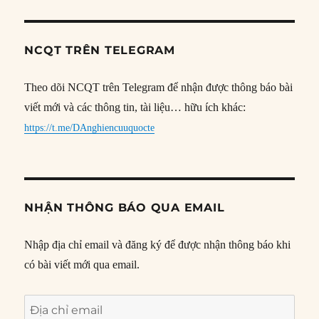
NCQT TRÊN TELEGRAM
Theo dõi NCQT trên Telegram để nhận được thông báo bài
viết mới và các thông tin, tài liệu… hữu ích khác:
https://t.me/DAnghiencuuquocte
NHẬN THÔNG BÁO QUA EMAIL
Nhập địa chỉ email và đăng ký để được nhận thông báo khi
có bài viết mới qua email.
Địa