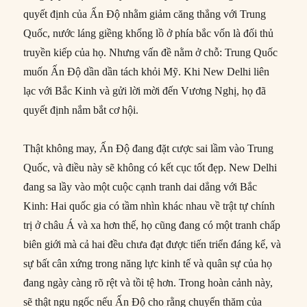
quyết định của Ấn Độ nhằm giảm căng thẳng với Trung
Quốc, nước láng giềng khổng lồ ở phía bắc vốn là đối thủ
truyền kiếp của họ. Nhưng vấn đề nằm ở chỗ: Trung Quốc
muốn Ấn Độ dần dần tách khỏi Mỹ. Khi New Delhi liên
lạc với Bắc Kinh và gửi lời mời đến Vương Nghị, họ đã
quyết định nắm bắt cơ hội.
Thật không may, Ấn Độ đang đặt cược sai lầm vào Trung
Quốc, và điều này sẽ không có kết cục tốt đẹp. New Delhi
đang sa lầy vào một cuộc cạnh tranh dai dẳng với Bắc
Kinh: Hai quốc gia có tầm nhìn khác nhau về trật tự chính
trị ở châu Á và xa hơn thế, họ cũng đang có một tranh chấp
biên giới mà cả hai đều chưa đạt được tiến triển đáng kể, và
sự bất cân xứng trong năng lực kinh tế và quân sự của họ
đang ngày càng rõ rệt và tồi tệ hơn. Trong hoàn cảnh này,
sẽ thật ngu ngốc nếu Ấn Độ cho rằng chuyến thăm của