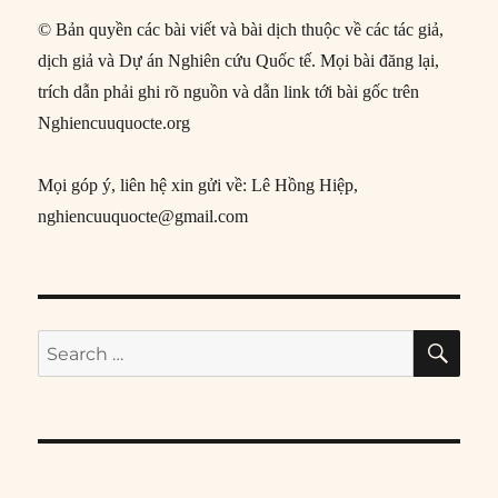
© Bản quyền các bài viết và bài dịch thuộc về các tác giả,
dịch giả và Dự án Nghiên cứu Quốc tế. Mọi bài đăng lại,
trích dẫn phải ghi rõ nguồn và dẫn link tới bài gốc trên
Nghiencuuquocte.org
Mọi góp ý, liên hệ xin gửi về: Lê Hồng Hiệp,
nghiencuuquocte@gmail.com
SE
Search
for: