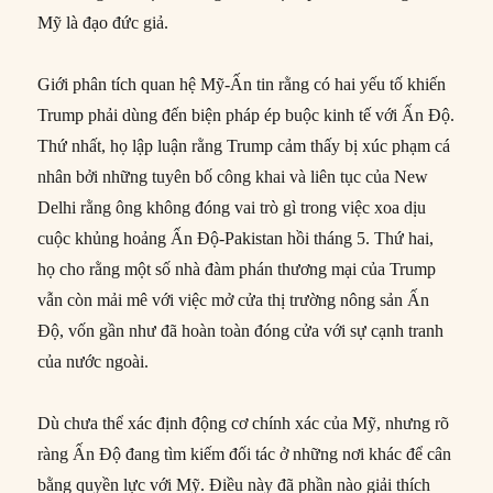
Mỹ là đạo đức giả.
Giới phân tích quan hệ Mỹ-Ấn tin rằng có hai yếu tố khiến
Trump phải dùng đến biện pháp ép buộc kinh tế với Ấn Độ.
Thứ nhất, họ lập luận rằng Trump cảm thấy bị xúc phạm cá
nhân bởi những tuyên bố công khai và liên tục của New
Delhi rằng ông không đóng vai trò gì trong việc xoa dịu
cuộc khủng hoảng Ấn Độ-Pakistan hồi tháng 5. Thứ hai,
họ cho rằng một số nhà đàm phán thương mại của Trump
vẫn còn mải mê với việc mở cửa thị trường nông sản Ấn
Độ, vốn gần như đã hoàn toàn đóng cửa với sự cạnh tranh
của nước ngoài.
Dù chưa thể xác định động cơ chính xác của Mỹ, nhưng rõ
ràng Ấn Độ đang tìm kiếm đối tác ở những nơi khác để cân
bằng quyền lực với Mỹ. Điều này đã phần nào giải thích