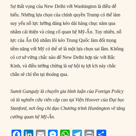
Sự thất vọng của New Delhi với Washington là điều dễ
hiểu. Những lựa chọn của chính quyền Trump có thể làm
suy yếu nỗ lực lưỡng đảng kéo dài hàng chục năm qua
nhằm cải thiện và củng cố quan hệ Mỹ-Ấn. Tuy nhiên, nỗ
lực của Ấn Độ nhằm lôi kéo Trung Quốc làm đối trọng
tiềm năng với Mỹ có thể sẽ là một lựa chọn sai lầm. Không
có cơ sở vững chắc nào để New Delhi hợp tác với Bắc
Kinh, và điều tưởng chừng là sự hội tụ lợi ích này chắc
chắn sẽ chỉ tồn tại thoáng qua.
Sumit Ganguly là chuyên gia bình luận của Foreign Policy
và là nghiên cứu viên cấp cao tại Viện Hoover của Đại học
Stanford, nơi ông chỉ đạo Chương trình Huntington về tăng
cường quan hệ Mỹ-Ấn.
F
Li
E
M
W
T
P
S