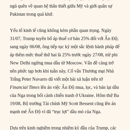
ngủ quên về quan hệ thân thiết giữa Mỹ và giới quân sự
Pakistan trong quá khứ.
Yếu tố kinh tế cũng không kém phần quan trọng. Ngày
31/07, Trump tuyên bố áp thuế cơ bản 25% đối với Ấn Độ;
sang ngày 06/08, ông tiếp tục ký một sắc lệnh hành pháp để
áp thêm mức thuế thứ hai là 25% trước ngày 27/08, trừ phi
New Delhi ngừng mua dầu từ Moscow. Vấn đề càng trở
nên phức tạp hơn khi tuần này, Cố vấn Thương mại Nhà
Trắng Peter Navarro đã viết một bài xã luận trên tờ
Financial Times
lên án việc Ấn Độ mua, lọc, và bán lại dầu
của Nga trong bối cảnh chiến tranh ở Ukraine. Hôm thứ Ba
19/08, Bộ trưởng Tài chính Mỹ Scott Bessent cũng lên án
mạnh mẽ Ấn Độ vì đã “trục lợi” dầu mỏ của Nga.
Dựa trên kinh nghiệm trong nhiệm kỳ đầu của Trump, các