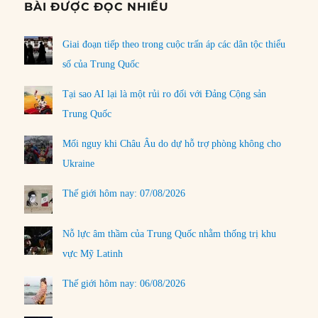
BÀI ĐƯỢC ĐỌC NHIỀU
Giai đoạn tiếp theo trong cuộc trấn áp các dân tộc thiểu
số của Trung Quốc
Tại sao AI lại là một rủi ro đối với Đảng Cộng sản
Trung Quốc
Mối nguy khi Châu Âu do dự hỗ trợ phòng không cho
Ukraine
Thế giới hôm nay: 07/08/2026
Nỗ lực âm thầm của Trung Quốc nhằm thống trị khu
vực Mỹ Latinh
Thế giới hôm nay: 06/08/2026