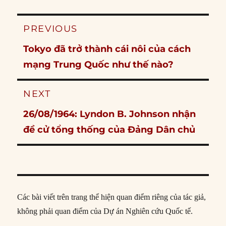
Post
PREVIOUS
navigation
Previous
Tokyo đã trở thành cái nôi của cách
post:
mạng Trung Quốc như thế nào?
NEXT
Next
26/08/1964: Lyndon B. Johnson nhận
post:
đề cử tổng thống của Đảng Dân chủ
Các bài viết trên trang thể hiện quan điểm riêng của tác giả,
không phải quan điểm của Dự án Nghiên cứu Quốc tế.