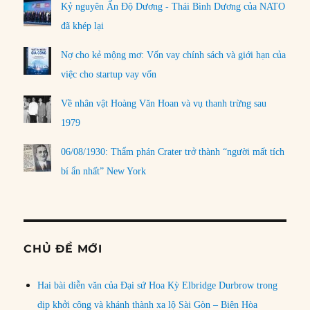
Kỷ nguyên Ấn Độ Dương - Thái Bình Dương của NATO
đã khép lại
Nợ cho kẻ mộng mơ: Vốn vay chính sách và giới hạn của
việc cho startup vay vốn
Về nhân vật Hoàng Văn Hoan và vụ thanh trừng sau
1979
06/08/1930: Thẩm phán Crater trở thành “người mất tích
bí ẩn nhất” New York
CHỦ ĐỀ MỚI
Hai bài diễn văn của Đại sứ Hoa Kỳ Elbridge Durbrow trong
dịp khởi công và khánh thành xa lộ Sài Gòn – Biên Hòa