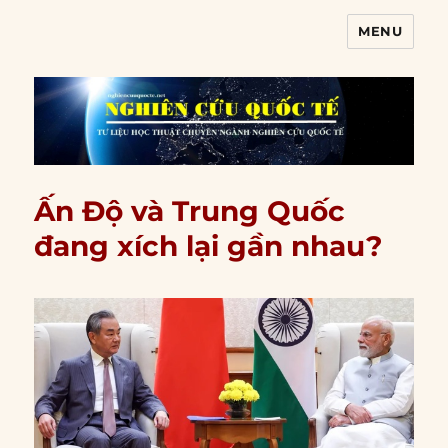
MENU
Nghiên cứu quốc tế
Ấn Độ và Trung Quốc
đang xích lại gần nhau?