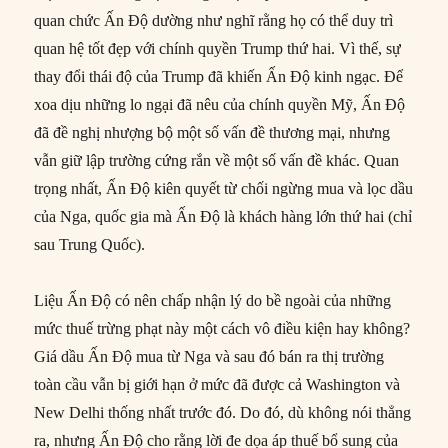
quan chức Ấn Độ dường như nghĩ rằng họ có thể duy trì
quan hệ tốt đẹp với chính quyền Trump thứ hai. Vì thế, sự
thay đổi thái độ của Trump đã khiến Ấn Độ kinh ngạc. Để
xoa dịu những lo ngại đã nêu của chính quyền Mỹ, Ấn Độ
đã đề nghị nhượng bộ một số vấn đề thương mại, nhưng
vẫn giữ lập trường cứng rắn về một số vấn đề khác. Quan
trọng nhất, Ấn Độ kiên quyết từ chối ngừng mua và lọc dầu
của Nga, quốc gia mà Ấn Độ là khách hàng lớn thứ hai (chỉ
sau Trung Quốc).
Liệu Ấn Độ có nên chấp nhận lý do bề ngoài của những
mức thuế trừng phạt này một cách vô điều kiện hay không?
Giá dầu Ấn Độ mua từ Nga và sau đó bán ra thị trường
toàn cầu vẫn bị giới hạn ở mức đã được cả Washington và
New Delhi thống nhất trước đó. Do đó, dù không nói thẳng
ra, nhưng Ấn Độ cho rằng lời đe dọa áp thuế bổ sung của