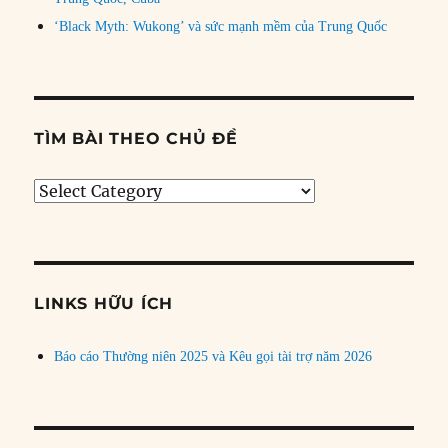
‘Black Myth: Wukong’ và sức mạnh mềm của Trung Quốc
TÌM BÀI THEO CHỦ ĐỀ
Tìm
bài
theo
chủ
đề
LINKS HỮU ÍCH
Báo cáo Thường niên 2025 và Kêu gọi tài trợ năm 2026