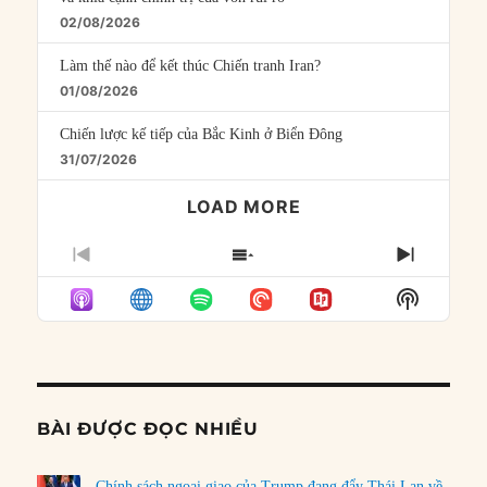
02/08/2026
Làm thế nào để kết thúc Chiến tranh Iran?
01/08/2026
Chiến lược kế tiếp của Bắc Kinh ở Biển Đông
31/07/2026
LOAD MORE
PREVIOUS
SHOW
NEXT
EPISODE
EPISODES
EPISO
Show
LIST
Podcast
Informat
BÀI ĐƯỢC ĐỌC NHIỀU
Chính sách ngoại giao của Trump đang đẩy Thái Lan về