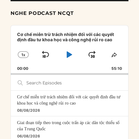
NGHE PODCAST NCQT
Audio
Player
Cơ chế miễn trừ trách nhiệm đối với các quyết
định đầu tư khoa học và công nghệ rủi ro cao
1
X
SKIP
PLAY
JUMP
CHANGE
SHARE
PLAYBACK
THIS
BACKWARD
PAUSE
FORWARD
00:00
RATE
55:10
EPISOD
Search
Episodes
Cơ chế miễn trừ trách nhiệm đối với các quyết định đầu tư
khoa học và công nghệ rủi ro cao
08/08/2026
Giai đoạn tiếp theo trong cuộc trấn áp các dân tộc thiểu số
của Trung Quốc
06/08/2026