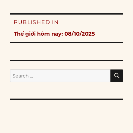
Post
PUBLISHED IN
navigation
Thế giới hôm nay: 08/10/2025
SE
Search
for: