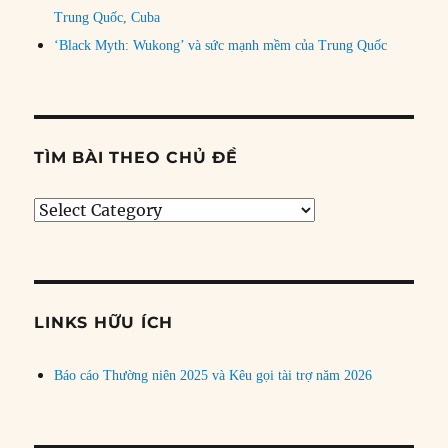
Trung Quốc, Cuba
‘Black Myth: Wukong’ và sức mạnh mềm của Trung Quốc
TÌM BÀI THEO CHỦ ĐỀ
Tìm
bài
theo
chủ
đề
LINKS HỮU ÍCH
Báo cáo Thường niên 2025 và Kêu gọi tài trợ năm 2026