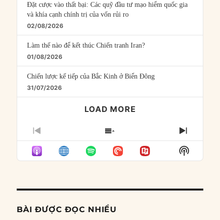
Đặt cược vào thất bại: Các quỹ đầu tư mạo hiểm quốc gia
và khía cạnh chính trị của vốn rủi ro
02/08/2026
Làm thế nào để kết thúc Chiến tranh Iran?
01/08/2026
Chiến lược kế tiếp của Bắc Kinh ở Biển Đông
31/07/2026
LOAD MORE
PREVIOUS
SHOW
NEXT
EPISODE
EPISODES
EPISO
Show
LIST
Podcast
Informat
BÀI ĐƯỢC ĐỌC NHIỀU