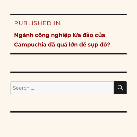
Post
PUBLISHED IN
navigation
Ngành công nghiệp lừa đảo của
Campuchia đã quá lớn để sụp đổ?
SE
Search
for: