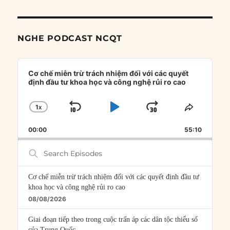
NGHE PODCAST NCQT
Audio
Player
Cơ chế miễn trừ trách nhiệm đối với các quyết
định đầu tư khoa học và công nghệ rủi ro cao
1
X
SKIP
PLAY
JUMP
CHANGE
SHARE
PLAYBACK
THIS
BACKWARD
PAUSE
FORWARD
00:00
RATE
55:10
EPISOD
Search
Episodes
Cơ chế miễn trừ trách nhiệm đối với các quyết định đầu tư
khoa học và công nghệ rủi ro cao
08/08/2026
Giai đoạn tiếp theo trong cuộc trấn áp các dân tộc thiểu số
của Trung Quốc