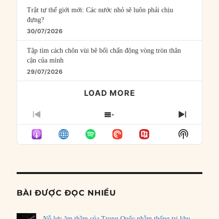
Trật tự thế giới mới: Các nước nhỏ sẽ luôn phải chịu
đựng?
30/07/2026
Tập tìm cách chôn vùi bê bối chấn động vòng tròn thân
cận của mình
29/07/2026
LOAD MORE
PREVIOUS
SHOW
NEXT
EPISODE
EPISODES
EPISO
Show
LIST
Podcast
Informat
BÀI ĐƯỢC ĐỌC NHIỀU
Nỗ lực âm thầm của Trung Quốc nhằm thống trị khu