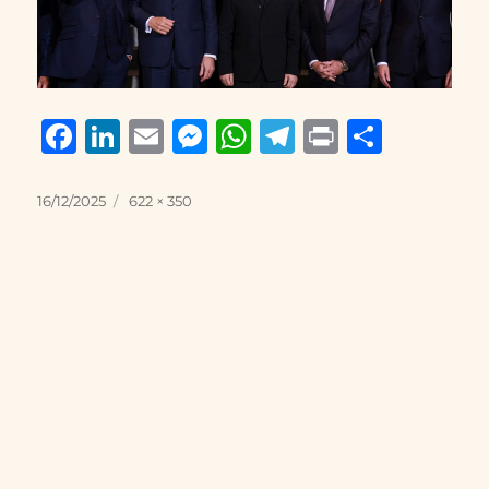
F
Li
E
M
W
T
P
S
a
n
m
e
h
el
ri
h
c
k
ai
ss
at
e
n
a
Posted
Full
16/12/2025
622 × 350
on
size
e
e
l
e
s
g
t
re
b
d
n
A
r
o
I
g
p
a
o
n
er
p
m
k