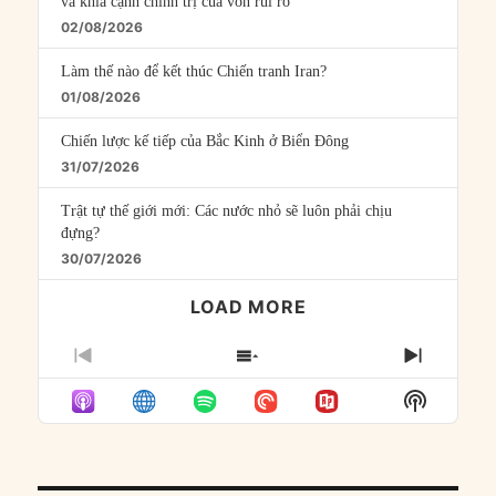
và khía cạnh chính trị của vốn rủi ro
02/08/2026
Làm thế nào để kết thúc Chiến tranh Iran?
01/08/2026
Chiến lược kế tiếp của Bắc Kinh ở Biển Đông
31/07/2026
Trật tự thế giới mới: Các nước nhỏ sẽ luôn phải chịu
đựng?
30/07/2026
LOAD MORE
PREVIOUS
SHOW
NEXT
EPISODE
EPISODES
EPISO
Show
LIST
Podcast
Informat