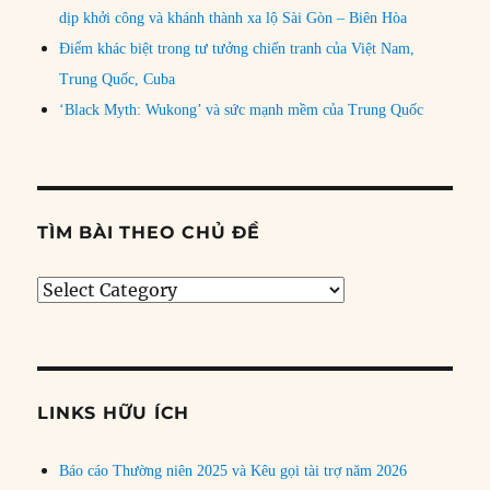
dịp khởi công và khánh thành xa lộ Sài Gòn – Biên Hòa
Điểm khác biệt trong tư tưởng chiến tranh của Việt Nam,
Trung Quốc, Cuba
‘Black Myth: Wukong’ và sức mạnh mềm của Trung Quốc
TÌM BÀI THEO CHỦ ĐỀ
Tìm
bài
theo
chủ
đề
LINKS HỮU ÍCH
Báo cáo Thường niên 2025 và Kêu gọi tài trợ năm 2026