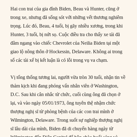
Hai con trai của gia đình Biden, Beau và Hunter, cũng ở
trong xe, nhưng đã sống sót với những vết thương nghiêm
trọng. Lúc đó, Beau, 4 tuổi, bị gãy nhiều xương, trong khi
Hunter, 3 tuổi, bị nứt sọ. Cuộc điều tra cho thấy xe tải đã
đâm ngang vào chiếc Chevrolet của Neilia Biden tại một
giao lộ nông thôn ở Hockessin, Delaware. Không ai trong
số các tài xế bị kết luận là có lỗi trong vụ va chạm.
Vị tổng thống tương lai, người vừa tròn 30 tuổi, nhận tin về
thảm kịch khi đang phỏng vấn nhân viên ở Washington,
D.C. Sau khi cân nhắc từ chức, cuối cùng ông đã chọn ở
lại, và vào ngày 05/01/1973, ông tuyên thệ nhậm chức
thượng nghị sĩ từ phòng bệnh của các con trai mình ở
Wilmington, Delaware. Trong suốt sự nghiệp thượng nghị
sĩ lâu dài của mình, Biden đã di chuyển hàng ngày từ