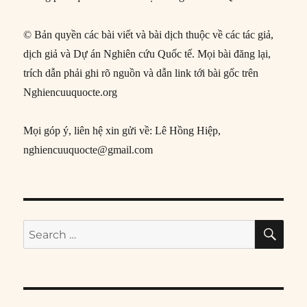
© Bản quyền các bài viết và bài dịch thuộc về các tác giả,
dịch giả và Dự án Nghiên cứu Quốc tế. Mọi bài đăng lại,
trích dẫn phải ghi rõ nguồn và dẫn link tới bài gốc trên
Nghiencuuquocte.org
Mọi góp ý, liên hệ xin gửi về: Lê Hồng Hiệp,
nghiencuuquocte@gmail.com
SE
Search
for: