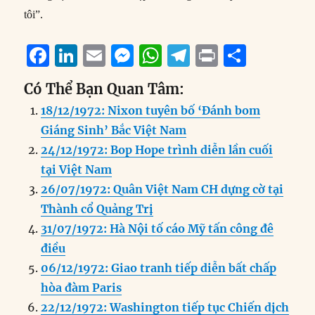
tôi”.
F
Li
E
M
W
T
P
S
a
n
m
e
h
el
ri
h
Có Thể Bạn Quan Tâm:
c
k
ai
ss
at
e
n
a
18/12/1972: Nixon tuyên bố ‘Đánh bom
e
e
l
e
s
g
t
re
Giáng Sinh’ Bắc Việt Nam
b
d
n
A
r
24/12/1972: Bop Hope trình diễn lần cuối
o
I
g
p
a
tại Việt Nam
o
n
er
p
m
26/07/1972: Quân Việt Nam CH dựng cờ tại
k
Thành cổ Quảng Trị
31/07/1972: Hà Nội tố cáo Mỹ tấn công đê
điều
06/12/1972: Giao tranh tiếp diễn bất chấp
hòa đàm Paris
22/12/1972: Washington tiếp tục Chiến dịch