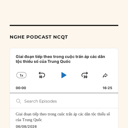
NGHE PODCAST NCQT
Audio
Player
Giai đoạn tiếp theo trong cuộc trấn áp các dân
tộc thiểu số của Trung Quốc
1
X
SKIP
PLAY
JUMP
CHANGE
SHARE
PLAYBACK
THIS
BACKWARD
PAUSE
FORWARD
00:00
RATE
16:25
EPISOD
Search
Episodes
Giai đoạn tiếp theo trong cuộc trấn áp các dân tộc thiểu số
của Trung Quốc
06/08/2026