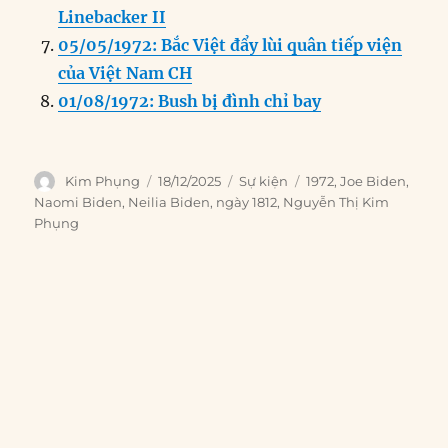
Linebacker II
05/05/1972: Bắc Việt đẩy lùi quân tiếp viện
của Việt Nam CH
01/08/1972: Bush bị đình chỉ bay
Author
Posted
Categories
Tags
Kim Phụng
18/12/2025
Sự kiện
1972
,
Joe Biden
,
on
Naomi Biden
,
Neilia Biden
,
ngày 1812
,
Nguyễn Thị Kim
Phụng