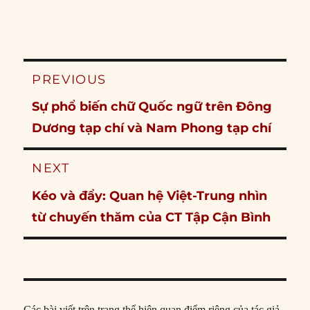
Post
PREVIOUS
navigation
Previous
Sự phổ biến chữ Quốc ngữ trên Đông
post:
Dương tạp chí và Nam Phong tạp chí
NEXT
Next
Kéo và đẩy: Quan hệ Việt-Trung nhìn
post:
từ chuyến thăm của CT Tập Cận Bình
Các bài viết trên trang thể hiện quan điểm riêng của tác giả,