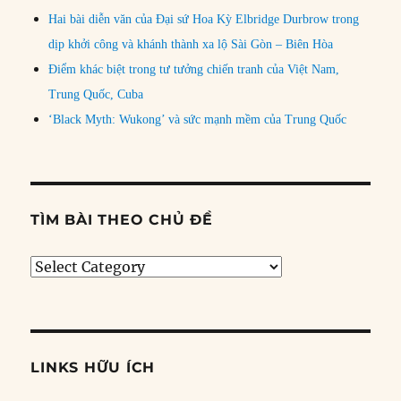
Hai bài diễn văn của Đại sứ Hoa Kỳ Elbridge Durbrow trong
dịp khởi công và khánh thành xa lộ Sài Gòn – Biên Hòa
Điểm khác biệt trong tư tưởng chiến tranh của Việt Nam,
Trung Quốc, Cuba
‘Black Myth: Wukong’ và sức mạnh mềm của Trung Quốc
TÌM BÀI THEO CHỦ ĐỀ
Tìm
bài
theo
chủ
đề
LINKS HỮU ÍCH