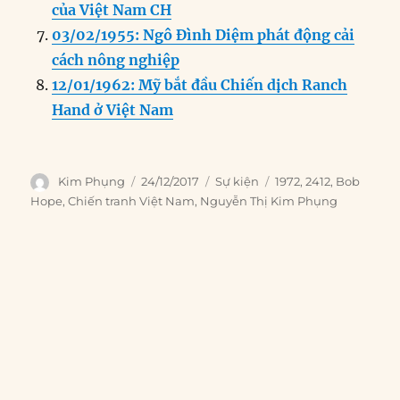
của Việt Nam CH
03/02/1955: Ngô Đình Diệm phát động cải
cách nông nghiệp
12/01/1962: Mỹ bắt đầu Chiến dịch Ranch
Hand ở Việt Nam
Author
Posted
Categories
Tags
Kim Phụng
24/12/2017
Sự kiện
1972
,
2412
,
Bob
on
Hope
,
Chiến tranh Việt Nam
,
Nguyễn Thị Kim Phụng