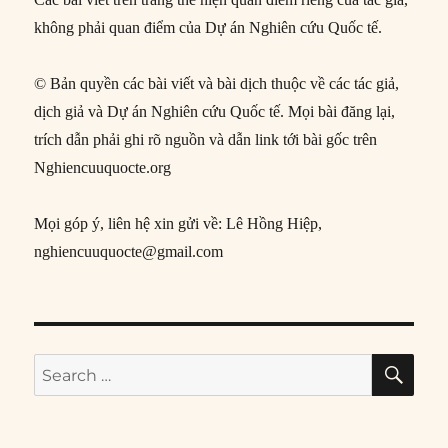
không phải quan điểm của Dự án Nghiên cứu Quốc tế.
© Bản quyền các bài viết và bài dịch thuộc về các tác giả,
dịch giả và Dự án Nghiên cứu Quốc tế. Mọi bài đăng lại,
trích dẫn phải ghi rõ nguồn và dẫn link tới bài gốc trên
Nghiencuuquocte.org
Mọi góp ý, liên hệ xin gửi về: Lê Hồng Hiệp,
nghiencuuquocte@gmail.com
SE
Search
for: