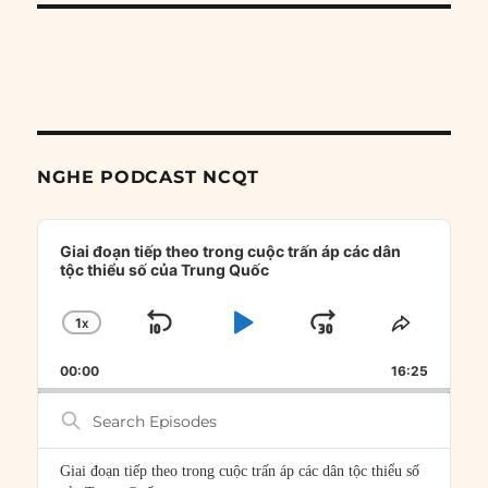
NGHE PODCAST NCQT
Audio
Player
Giai đoạn tiếp theo trong cuộc trấn áp các dân
tộc thiểu số của Trung Quốc
1
X
SKIP
PLAY
JUMP
CHANGE
SHARE
PLAYBACK
THIS
BACKWARD
PAUSE
FORWARD
00:00
RATE
16:25
EPISOD
Search
Episodes
Giai đoạn tiếp theo trong cuộc trấn áp các dân tộc thiểu số