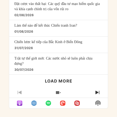
Đặt cược vào thất bại: Các quỹ đầu tư mạo hiểm quốc gia
và khía cạnh chính trị của vốn rủi ro
02/08/2026
Làm thế nào để kết thúc Chiến tranh Iran?
01/08/2026
Chiến lược kế tiếp của Bắc Kinh ở Biển Đông
31/07/2026
Trật tự thế giới mới: Các nước nhỏ sẽ luôn phải chịu
đựng?
30/07/2026
LOAD MORE
PREVIOUS
SHOW
NEXT
EPISODE
EPISODES
EPISO
Show
LIST
Podcast
Informat