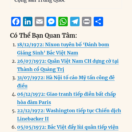
Cộng sản Trung Quốc
F
Li
E
M
W
T
P
S
a
n
m
e
h
el
ri
h
Có Thể Bạn Quan Tâm:
c
k
ai
ss
at
e
n
a
18/12/1972: Nixon tuyên bố ‘Đánh bom
e
e
l
e
s
g
t
re
Giáng Sinh’ Bắc Việt Nam
b
d
n
A
r
26/07/1972: Quân Việt Nam CH dựng cờ tại
o
I
g
p
a
Thành cổ Quảng Trị
o
n
er
p
m
31/07/1972: Hà Nội tố cáo Mỹ tấn công đê
k
điều
06/12/1972: Giao tranh tiếp diễn bất chấp
hòa đàm Paris
22/12/1972: Washington tiếp tục Chiến dịch
Linebacker II
05/05/1972: Bắc Việt đẩy lùi quân tiếp viện