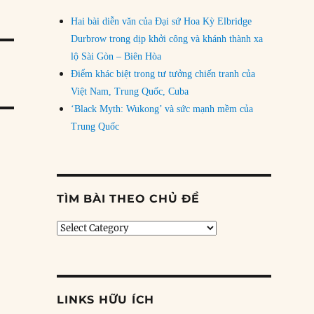
Hai bài diễn văn của Đại sứ Hoa Kỳ Elbridge
Durbrow trong dịp khởi công và khánh thành xa
lộ Sài Gòn – Biên Hòa
Điểm khác biệt trong tư tưởng chiến tranh của
Việt Nam, Trung Quốc, Cuba
‘Black Myth: Wukong’ và sức mạnh mềm của
Trung Quốc
TÌM BÀI THEO CHỦ ĐỀ
Tìm
bài
theo
chủ
đề
LINKS HỮU ÍCH