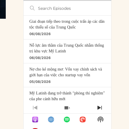
Search
Episodes
Giai đoạn tiếp theo trong cuộc trấn áp các dân
tộc thiểu số của Trung Quốc
06/08/2026
Nỗ lực âm thầm của Trung Quốc nhằm thống
trị khu vực Mỹ Latinh
06/08/2026
Nợ cho kẻ mộng mơ: Vốn vay chính sách và
giới hạn của việc cho startup vay vốn
05/08/2026
Mỹ Latinh đang trở thành “phòng thí nghiệm”
của phe cánh hữu mới
04/08/2026
PREVIOUS
SHOW
NEXT
EPISODE
EPISODES
EPISODE
Tại sao Trung Quốc phủ nhận cuộc gặp với
Show
LIST
Ngoại trưởng Nhật Bản?
Podcast