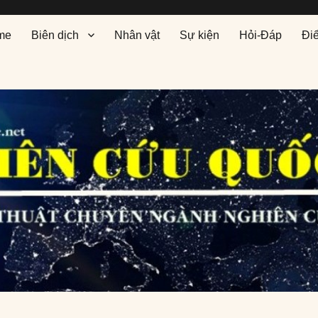
me
Biên dịch
Nhân vật
Sự kiện
Hỏi-Đáp
Đi