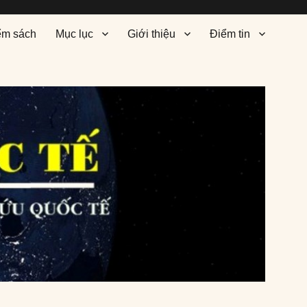
ểm sách
Mục lục
Giới thiệu
Điểm tin