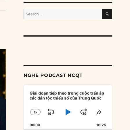
SEARCH
Search
for:
NGHE PODCAST NCQT
Audio
Player
Giai đoạn tiếp theo trong cuộc trấn áp
các dân tộc thiểu số của Trung Quốc
1
X
SKIP
PLAY
JUMP
CHANGE
SHARE
PLAYBACK
THIS
BACKWARD
PAUSE
FORWARD
00:00
RATE
16:25
EPISODE