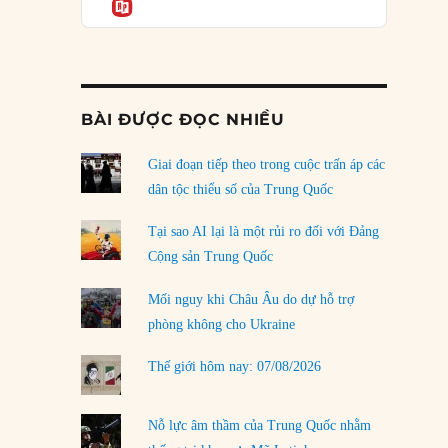
Informatio
04/08/2026
Điểm mù chiến lược của Trump tại Thái Bình
Dương
03/08/2026
BÀI ĐƯỢC ĐỌC NHIỀU
Đặt cược vào thất bại: Các quỹ đầu tư mạo
hiểm quốc gia và khía cạnh chính trị của vốn
rủi ro
Giai đoạn tiếp theo trong cuộc trấn áp các
02/08/2026
dân tộc thiểu số của Trung Quốc
Làm thế nào để kết thúc Chiến tranh Iran?
Tại sao AI lại là một rủi ro đối với Đảng
01/08/2026
Cộng sản Trung Quốc
Chiến lược kế tiếp của Bắc Kinh ở Biển Đông
Mối nguy khi Châu Âu do dự hỗ trợ
31/07/2026
phòng không cho Ukraine
Trật tự thế giới mới: Các nước nhỏ sẽ luôn
Thế giới hôm nay: 07/08/2026
phải chịu đựng?
30/07/2026
Nỗ lực âm thầm của Trung Quốc nhằm
LOAD MORE