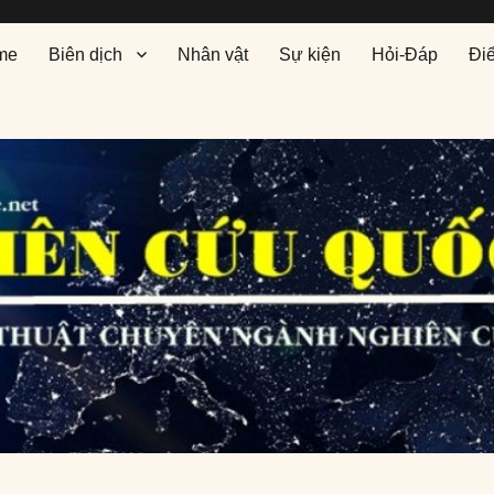
me
Biên dịch
Nhân vật
Sự kiện
Hỏi-Đáp
Đi