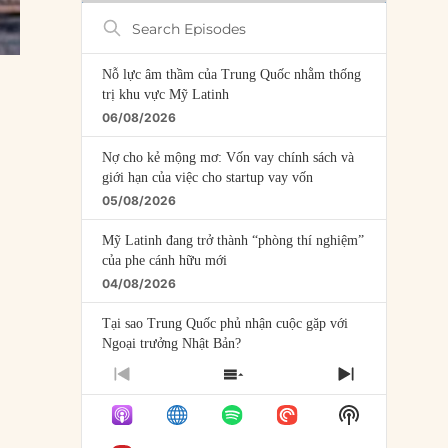
Search
Episodes
Nỗ lực âm thầm của Trung Quốc nhằm thống
trị khu vực Mỹ Latinh
06/08/2026
Nợ cho kẻ mộng mơ: Vốn vay chính sách và
giới hạn của việc cho startup vay vốn
05/08/2026
Mỹ Latinh đang trở thành “phòng thí nghiệm”
của phe cánh hữu mới
04/08/2026
Tại sao Trung Quốc phủ nhận cuộc gặp với
Ngoại trưởng Nhật Bản?
04/08/2026
PREVIOUS
SHOW
NEXT
EPISODE
EPISODES
EPISODE
Điểm mù chiến lược của Trump tại Thái Bình
Show
LIST
Dương
Podcast