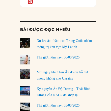
Informatio
03/08/2026
Đặt cược vào thất bại: Các quỹ đầu tư mạo
hiểm quốc gia và khía cạnh chính trị của vốn
rủi ro
02/08/2026
BÀI ĐƯỢC ĐỌC NHIỀU
Làm thế nào để kết thúc Chiến tranh Iran?
Nỗ lực âm thầm của Trung Quốc nhằm
01/08/2026
thống trị khu vực Mỹ Latinh
Chiến lược kế tiếp của Bắc Kinh ở Biển Đông
31/07/2026
Thế giới hôm nay: 06/08/2026
Trật tự thế giới mới: Các nước nhỏ sẽ luôn
phải chịu đựng?
Mối nguy khi Châu Âu do dự hỗ trợ
30/07/2026
phòng không cho Ukraine
Tập tìm cách chôn vùi bê bối chấn động vòng
Kỷ nguyên Ấn Độ Dương - Thái Bình
tròn thân cận của mình
Dương của NATO đã khép lại
29/07/2026
Thế giới hôm nay: 05/08/2026
LOAD MORE