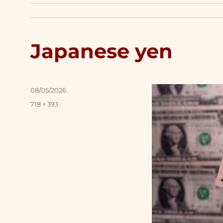
Japanese yen
Posted
08/05/2026
on
Full
718 × 393
size