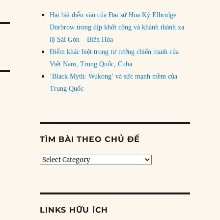
Hai bài diễn văn của Đại sứ Hoa Kỳ Elbridge
Durbrow trong dịp khởi công và khánh thành xa
lộ Sài Gòn – Biên Hòa
Điểm khác biệt trong tư tưởng chiến tranh của
Việt Nam, Trung Quốc, Cuba
‘Black Myth: Wukong’ và sức mạnh mềm của
Trung Quốc
TÌM BÀI THEO CHỦ ĐỀ
Tìm
bài
theo
chủ
đề
LINKS HỮU ÍCH