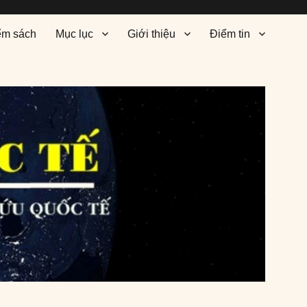
ểm sách
Mục lục
Giới thiệu
Điểm tin