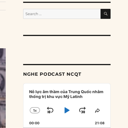
SEARCH
Search
for:
NGHE PODCAST NCQT
Audio
Player
Nỗ lực âm thầm của Trung Quốc nhằm
thống trị khu vực Mỹ Latinh
1
X
SKIP
PLAY
JUMP
CHANGE
SHARE
PLAYBACK
THIS
BACKWARD
PAUSE
FORWARD
00:00
RATE
21:08
EPISODE