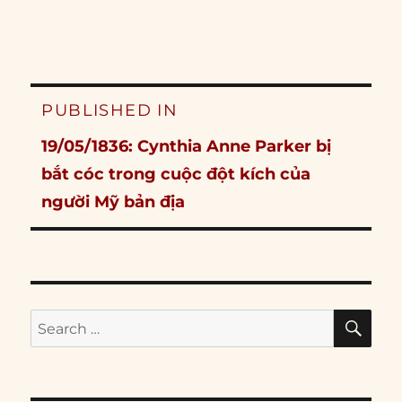
Post
PUBLISHED IN
navigation
19/05/1836: Cynthia Anne Parker bị
bắt cóc trong cuộc đột kích của
người Mỹ bản địa
SE
Search
for: