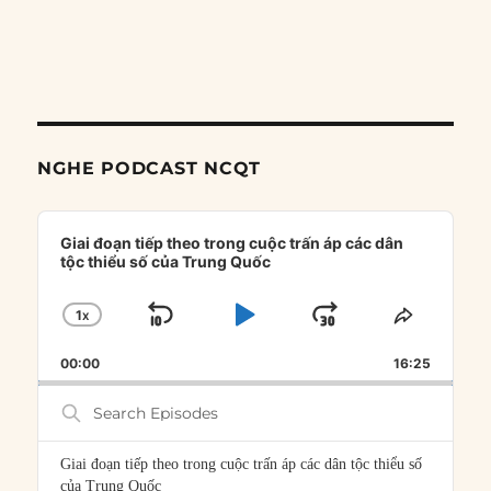
NGHE PODCAST NCQT
Audio
Player
Giai đoạn tiếp theo trong cuộc trấn áp các dân
tộc thiểu số của Trung Quốc
1
X
SKIP
PLAY
JUMP
CHANGE
SHARE
PLAYBACK
THIS
BACKWARD
PAUSE
FORWARD
00:00
RATE
16:25
EPISOD
Search
Episodes
Giai đoạn tiếp theo trong cuộc trấn áp các dân tộc thiểu số
của Trung Quốc