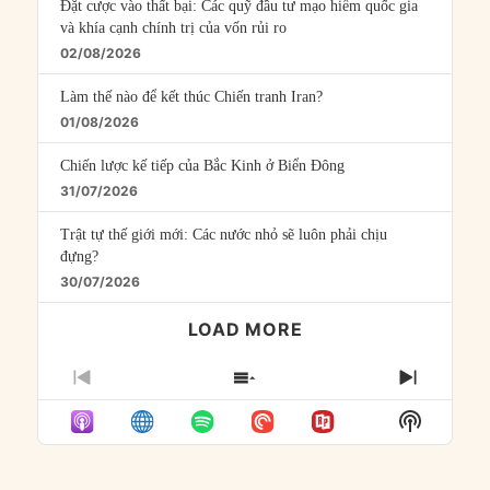
Đặt cược vào thất bại: Các quỹ đầu tư mạo hiểm quốc gia
và khía cạnh chính trị của vốn rủi ro
02/08/2026
Làm thế nào để kết thúc Chiến tranh Iran?
01/08/2026
Chiến lược kế tiếp của Bắc Kinh ở Biển Đông
31/07/2026
Trật tự thế giới mới: Các nước nhỏ sẽ luôn phải chịu
đựng?
30/07/2026
LOAD MORE
PREVIOUS
SHOW
NEXT
EPISODE
EPISODES
EPISO
Show
LIST
Podcast
Informat