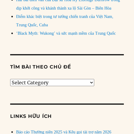
dịp khởi công và khánh thành xa lộ Sài Gòn – Biên Hòa
Điểm khác biệt trong tư tưởng chiến tranh của Việt Nam,
Trung Quốc, Cuba
‘Black Myth: Wukong’ và sức mạnh mềm của Trung Quốc
TÌM BÀI THEO CHỦ ĐỀ
Tìm
bài
theo
chủ
đề
LINKS HỮU ÍCH
Báo cáo Thường niên 2025 và Kêu gọi tài trợ năm 2026