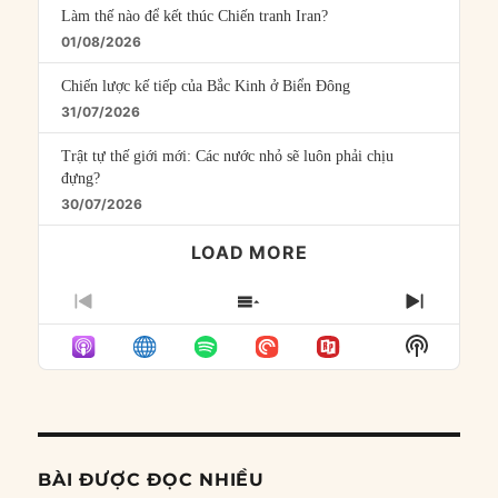
Làm thế nào để kết thúc Chiến tranh Iran?
01/08/2026
Chiến lược kế tiếp của Bắc Kinh ở Biển Đông
31/07/2026
Trật tự thế giới mới: Các nước nhỏ sẽ luôn phải chịu
đựng?
30/07/2026
LOAD MORE
PREVIOUS
SHOW
NEXT
EPISODE
EPISODES
EPISO
Show
LIST
Podcast
Informat
BÀI ĐƯỢC ĐỌC NHIỀU