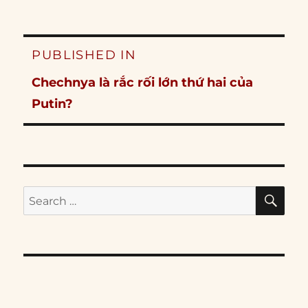
Post
PUBLISHED IN
navigation
Chechnya là rắc rối lớn thứ hai của
Putin?
SE
Search
for: