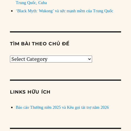
Trung Quốc, Cuba
‘Black Myth: Wukong’ và sức mạnh mềm của Trung Quốc
TÌM BÀI THEO CHỦ ĐỀ
Tìm
bài
theo
chủ
đề
LINKS HỮU ÍCH
Báo cáo Thường niên 2025 và Kêu gọi tài trợ năm 2026