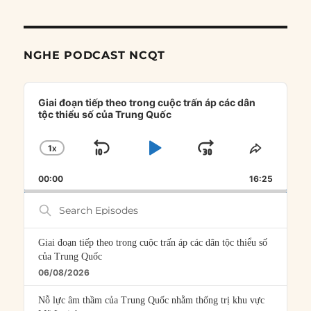
NGHE PODCAST NCQT
Audio
Player
Giai đoạn tiếp theo trong cuộc trấn áp các dân
tộc thiểu số của Trung Quốc
1
X
SKIP
PLAY
JUMP
CHANGE
SHARE
PLAYBACK
THIS
BACKWARD
PAUSE
FORWARD
00:00
RATE
16:25
EPISOD
Search
Episodes
Giai đoạn tiếp theo trong cuộc trấn áp các dân tộc thiểu số
của Trung Quốc
06/08/2026
Nỗ lực âm thầm của Trung Quốc nhằm thống trị khu vực