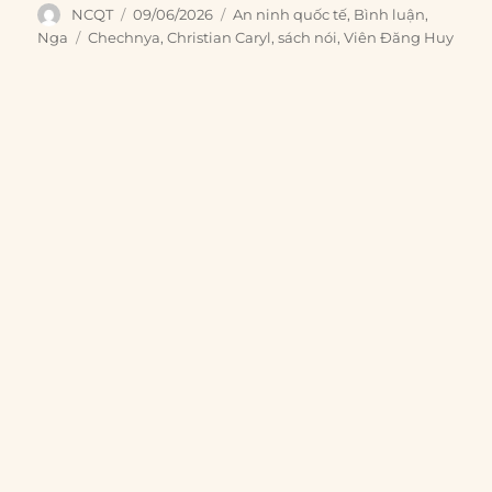
Author
Posted
Categories
NCQT
09/06/2026
An ninh quốc tế
,
Bình luận
,
on
Tags
Nga
Chechnya
,
Christian Caryl
,
sách nói
,
Viên Đăng Huy