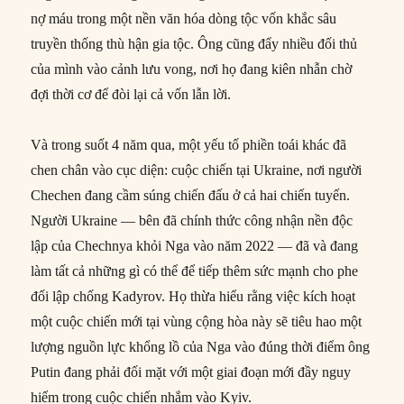
nợ máu trong một nền văn hóa dòng tộc vốn khắc sâu
truyền thống thù hận gia tộc. Ông cũng đẩy nhiều đối thủ
của mình vào cảnh lưu vong, nơi họ đang kiên nhẫn chờ
đợi thời cơ để đòi lại cả vốn lẫn lời.
Và trong suốt 4 năm qua, một yếu tố phiền toái khác đã
chen chân vào cục diện: cuộc chiến tại Ukraine, nơi người
Chechen đang cầm súng chiến đấu ở cả hai chiến tuyến.
Người Ukraine — bên đã chính thức công nhận nền độc
lập của Chechnya khỏi Nga vào năm 2022 — đã và đang
làm tất cả những gì có thể để tiếp thêm sức mạnh cho phe
đối lập chống Kadyrov. Họ thừa hiểu rằng việc kích hoạt
một cuộc chiến mới tại vùng cộng hòa này sẽ tiêu hao một
lượng nguồn lực khổng lồ của Nga vào đúng thời điểm ông
Putin đang phải đối mặt với một giai đoạn mới đầy nguy
hiểm trong cuộc chiến nhắm vào Kyiv.