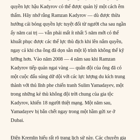
quyền lực hậu Kadyrov có thể được quản lý một cách êm
thấm. Hãy nhớ rằng Ramzan Kadyrov — dù được thừa
hưởng cái bóng quyền lực tuyệt đối từ người cha sau ngần
ấy năm cai trị — vẫn phải mất ít nhất 5 năm mới có thể
khuất phục được các thế lực thù địch khi lên nắm quyền,
ngay cả khi cha ông đã dọn sẵn một lộ trình không thể kỹ
lưỡng hơn. Vào năm 2008 — 4 năm sau khi Ramzan
Kadyrov tiếp quản ngai vàng — quân đội của ông đã có
một cuộc đấu súng dữ dội với các lực lượng du kích trung
thành với thủ lĩnh phe chiến tranh Sulim Yamadayev, một
trong những kẻ thù không đội trời chung của gia tộc
Kadyrov, khiến 18 người thiệt mạng. Một năm sau,
Yamadayev bị bắn chết ngay trong một hầm gửi xe ở
Dubai.
Điện Kremlin hiểu rất rõ trang lịch sử này. Các chuyên gia