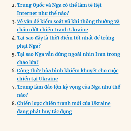
b
d
n
A
r
Trung Quốc và Nga có thể làm tê liệt
o
I
g
p
a
Internet như thế nào?
o
n
er
p
m
Về vấn đề kiểm soát vũ khí thông thường và
k
chấm dứt chiến tranh Ukraine
Tại sao đây là thời điểm tốt nhất để trừng
phạt Nga?
Tại sao Nga vẫn đứng ngoài nhìn Iran trong
chảo lửa?
Công thức hòa bình khiếm khuyết cho cuộc
chiến tại Ukraine
Trump làm đảo lộn kỳ vọng của Nga như thế
nào?
Chiến lược chiến tranh mới của Ukraine
đang phát huy tác dụng