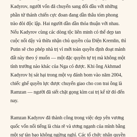
Kadyrov, người vốn đã chuyển sang đối đầu với những
phần tử thánh chiến cực đoan đang dần thâu tóm phong
trào đòi độc lập. Hai người dần dần thỏa thuận với nhau.
Nếu Kadyrov cùng các dòng tộc liên minh có thể dẹp tan
cuộc nổi dậy và thừa nhận chủ quyền của Điện Kremlin, thì
Putin sẽ cho phép nhà trị vì mới toàn quyền định đoạt mảnh
đất này theo ý muốn — một đặc quyền tự trị mà không một
tỉnh trưởng nào khác của Nga có được. Khi ông Akhmad
Kadyrov bị sát hại trong một vụ đánh bom vào năm 2004,
chiếc ghế quyền lực được chuyển giao cho con trai ông là
Ramzan — người đã siết chặt gọng kìm cai trị kể từ đó đến
nay.
Ramzan Kadyrov đã thành công trong việc dẹp yên vương
quốc vốn nổi tiếng là chia rẽ và ương ngạnh của mình bằng
một sự tàn bạo không ngừng nghỉ. Các tổ chức nhân quyền