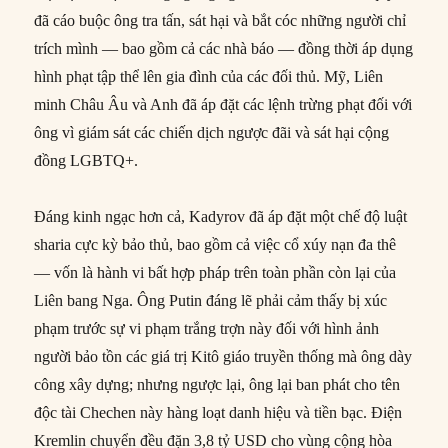
đã cáo buộc ông tra tấn, sát hại và bắt cóc những người chỉ
trích mình — bao gồm cả các nhà báo — đồng thời áp dụng
hình phạt tập thể lên gia đình của các đối thủ. Mỹ, Liên
minh Châu Âu và Anh đã áp đặt các lệnh trừng phạt đối với
ông vì giám sát các chiến dịch ngược đãi và sát hại cộng
đồng LGBTQ+.
Đáng kinh ngạc hơn cả, Kadyrov đã áp đặt một chế độ luật
sharia cực kỳ bảo thủ, bao gồm cả việc cổ xúy nạn đa thê
— vốn là hành vi bất hợp pháp trên toàn phần còn lại của
Liên bang Nga. Ông Putin đáng lẽ phải cảm thấy bị xúc
phạm trước sự vi phạm trắng trợn này đối với hình ảnh
người bảo tồn các giá trị Kitô giáo truyền thống mà ông dày
công xây dựng; nhưng ngược lại, ông lại ban phát cho tên
độc tài Chechen này hàng loạt danh hiệu và tiền bạc. Điện
Kremlin chuyển đều đặn 3,8 tỷ USD cho vùng cộng hòa