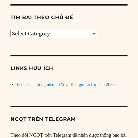
TÌM BÀI THEO CHỦ ĐỀ
Tìm
bài
theo
chủ
đề
LINKS HỮU ÍCH
Báo cáo Thường niên 2025 và Kêu gọi tài trợ năm 2026
NCQT TRÊN TELEGRAM
Theo dõi NCQT trên Telegram để nhận được thông báo bài