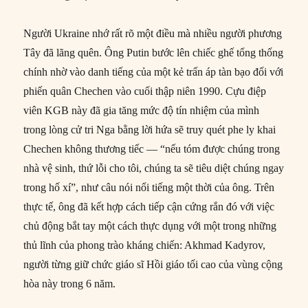
Người Ukraine nhớ rất rõ một điều mà nhiều người phương
Tây đã lãng quên. Ông Putin bước lên chiếc ghế tổng thống
chính nhờ vào danh tiếng của một kẻ trấn áp tàn bạo đối với
phiến quân Chechen vào cuối thập niên 1990. Cựu điệp
viên KGB này đã gia tăng mức độ tín nhiệm của mình
trong lòng cử tri Nga bằng lời hứa sẽ truy quét phe ly khai
Chechen không thương tiếc — “nếu tóm được chúng trong
nhà vệ sinh, thứ lỗi cho tôi, chúng ta sẽ tiêu diệt chúng ngay
trong hố xí”, như câu nói nổi tiếng một thời của ông. Trên
thực tế, ông đã kết hợp cách tiếp cận cứng rắn đó với việc
chủ động bắt tay một cách thực dụng với một trong những
thủ lĩnh của phong trào kháng chiến: Akhmad Kadyrov,
người từng giữ chức giáo sĩ Hồi giáo tối cao của vùng cộng
hòa này trong 6 năm.