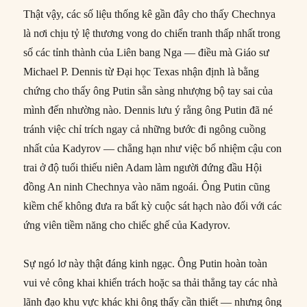
Thật vậy, các số liệu thống kê gần đây cho thấy Chechnya
là nơi chịu tỷ lệ thương vong do chiến tranh thấp nhất trong
số các tỉnh thành của Liên bang Nga — điều mà Giáo sư
Michael P. Dennis từ Đại học Texas nhận định là bằng
chứng cho thấy ông Putin sẵn sàng nhượng bộ tay sai của
mình đến nhường nào. Dennis lưu ý rằng ông Putin đã né
tránh việc chỉ trích ngay cả những bước đi ngông cuồng
nhất của Kadyrov — chẳng hạn như việc bổ nhiệm cậu con
trai ở độ tuổi thiếu niên Adam làm người đứng đầu Hội
đồng An ninh Chechnya vào năm ngoái. Ông Putin cũng
kiềm chế không đưa ra bất kỳ cuộc sát hạch nào đối với các
ứng viên tiềm năng cho chiếc ghế của Kadyrov.
Sự ngó lơ này thật đáng kinh ngạc. Ông Putin hoàn toàn
vui vẻ công khai khiển trách hoặc sa thải thẳng tay các nhà
lãnh đạo khu vực khác khi ông thấy cần thiết — nhưng ông