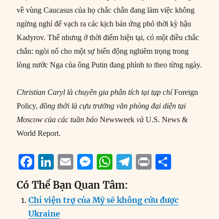
về vùng Caucasus của họ chắc chắn đang làm việc không
ngừng nghỉ để vạch ra các kịch bản ứng phó thời kỳ hậu
Kadyrov. Thế nhưng ở thời điểm hiện tại, có một điều chắc
chắn: ngòi nổ cho một sự biến động nghiêm trọng trong
lòng nước Nga của ông Putin đang phình to theo từng ngày.
Christian Caryl là chuyên gia phân tích tại tạp chí
Foreign
Policy,
đồng thời là cựu trưởng văn phòng đại diện tại
Moscow của các tuần báo
Newsweek
và
U.S. News &
World Report.
F
Li
E
M
W
T
P
S
a
n
m
e
h
el
ri
h
Có Thể Bạn Quan Tâm:
c
k
ai
ss
at
e
n
a
Chỉ viện trợ của Mỹ sẽ không cứu được
e
e
l
e
s
g
t
re
Ukraine