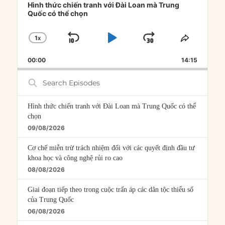
Player
Hình thức chiến tranh với Đài Loan mà Trung
Quốc có thể chọn
1
X
SKIP
PLAY
JUMP
CHANGE
SHARE
PLAYBACK
THIS
BACKWARD
PAUSE
FORWARD
00:00
RATE
14:15
EPISOD
Search
Episodes
Hình thức chiến tranh với Đài Loan mà Trung Quốc có thể
chọn
09/08/2026
Cơ chế miễn trừ trách nhiệm đối với các quyết định đầu tư
khoa học và công nghệ rủi ro cao
08/08/2026
Giai đoạn tiếp theo trong cuộc trấn áp các dân tộc thiểu số
của Trung Quốc
06/08/2026