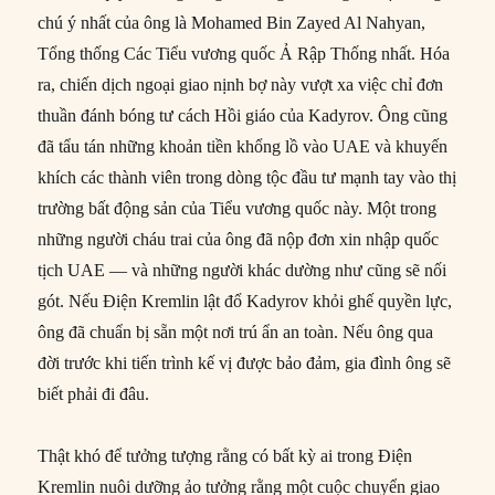
chú ý nhất của ông là Mohamed Bin Zayed Al Nahyan,
Tổng thống Các Tiểu vương quốc Ả Rập Thống nhất. Hóa
ra, chiến dịch ngoại giao nịnh bợ này vượt xa việc chỉ đơn
thuần đánh bóng tư cách Hồi giáo của Kadyrov. Ông cũng
đã tẩu tán những khoản tiền khổng lồ vào UAE và khuyến
khích các thành viên trong dòng tộc đầu tư mạnh tay vào thị
trường bất động sản của Tiểu vương quốc này. Một trong
những người cháu trai của ông đã nộp đơn xin nhập quốc
tịch UAE — và những người khác dường như cũng sẽ nối
gót. Nếu Điện Kremlin lật đổ Kadyrov khỏi ghế quyền lực,
ông đã chuẩn bị sẵn một nơi trú ẩn an toàn. Nếu ông qua
đời trước khi tiến trình kế vị được bảo đảm, gia đình ông sẽ
biết phải đi đâu.
Thật khó để tưởng tượng rằng có bất kỳ ai trong Điện
Kremlin nuôi dưỡng ảo tưởng rằng một cuộc chuyển giao