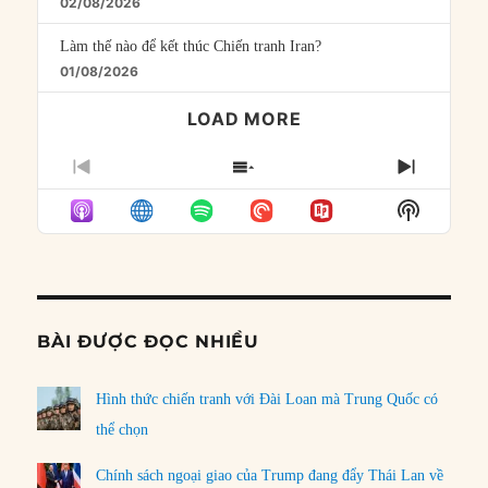
02/08/2026
Làm thế nào để kết thúc Chiến tranh Iran?
01/08/2026
LOAD MORE
PREVIOUS
SHOW
NEXT
EPISODE
EPISODES
EPISO
Show
LIST
Podcast
Informat
BÀI ĐƯỢC ĐỌC NHIỀU
Hình thức chiến tranh với Đài Loan mà Trung Quốc có
thể chọn
Chính sách ngoại giao của Trump đang đẩy Thái Lan về