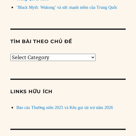
‘Black Myth: Wukong’ và sức mạnh mềm của Trung Quốc
TÌM BÀI THEO CHỦ ĐỀ
Tìm
bài
theo
chủ
đề
LINKS HỮU ÍCH
Báo cáo Thường niên 2025 và Kêu gọi tài trợ năm 2026