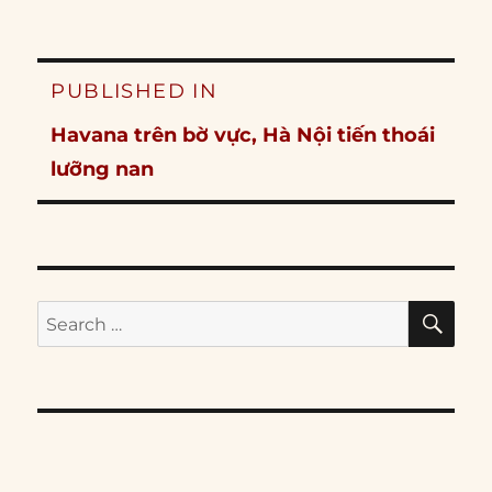
Post
PUBLISHED IN
navigation
Havana trên bờ vực, Hà Nội tiến thoái
lưỡng nan
SE
Search
for: