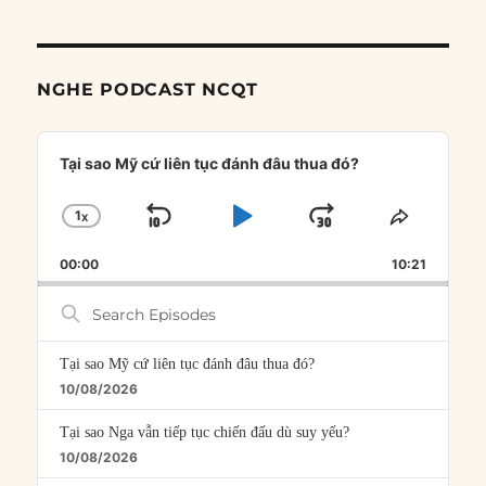
NGHE PODCAST NCQT
Audio
Player
Tại sao Mỹ cứ liên tục đánh đâu thua đó?
1
X
SKIP
PLAY
JUMP
CHANGE
SHARE
PLAYBACK
THIS
BACKWARD
PAUSE
FORWARD
00:00
RATE
10:21
EPISOD
Search
Episodes
Tại sao Mỹ cứ liên tục đánh đâu thua đó?
10/08/2026
Tại sao Nga vẫn tiếp tục chiến đấu dù suy yếu?
10/08/2026