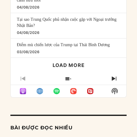
cánh hữu mới
04/08/2026
Tại sao Trung Quốc phủ nhận cuộc gặp với Ngoại trưởng
Nhật Bản?
04/08/2026
Điểm mù chiến lược của Trump tại Thái Bình Dương
03/08/2026
LOAD MORE
PREVIOUS
SHOW
NEXT
EPISODE
EPISODES
EPISO
Show
LIST
Podcast
Informat
BÀI ĐƯỢC ĐỌC NHIỀU