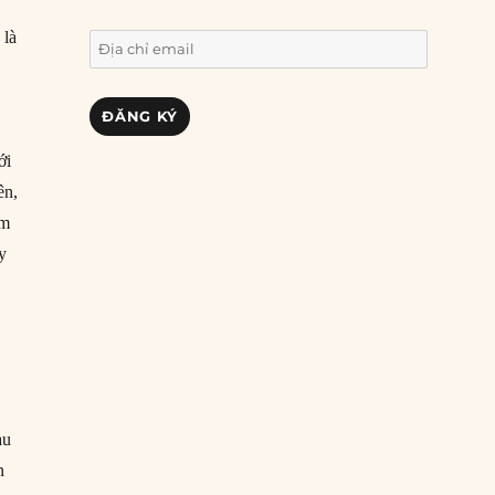
 là
Địa
chỉ
email
ĐĂNG KÝ
ới
ên,
ám
uy
u
au
n