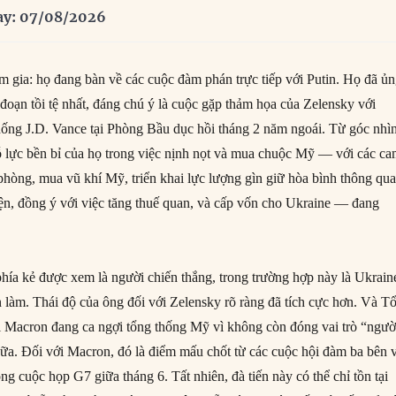
ay: 07/08/2026
 gia: họ đang bàn về các cuộc đàm phán trực tiếp với Putin. Họ đã ủ
đoạn tồi tệ nhất, đáng chú ý là cuộc gặp thảm họa của Zelensky với
ống J.D. Vance tại Phòng Bầu dục hồi tháng 2 năm ngoái. Từ góc nhì
 lực bền bỉ của họ trong việc nịnh nọt và mua chuộc Mỹ — với các c
 phòng, mua vũ khí Mỹ, triển khai lực lượng gìn giữ hòa bình thông qu
ện, đồng ý với việc tăng thuế quan, và cấp vốn cho Ukraine — đang
ía kẻ được xem là người chiến thắng, trong trường hợp này là Ukrain
 làm. Thái độ của ông đối với Zelensky rõ ràng đã tích cực hơn. Và T
Macron đang ca ngợi tổng thống Mỹ vì không còn đóng vai trò “ngườ
 nữa. Đối với Macron, đó là điểm mấu chốt từ các cuộc hội đàm ba bên 
g cuộc họp G7 giữa tháng 6. Tất nhiên, đà tiến này có thể chỉ tồn tại