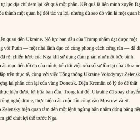
t tự lục địa chỉ đem lại kết quả một phần. Kết quả là liên minh xuyên Đ
a thành một quan hệ đối tác vụ lợi, nhưng dù sao đó vẫn là một quan 
liên quan đến Ukraine. Nỗ lực ban đầu của Trump nhằm đạt được một
ng với Putin — một nhà lãnh đạo có cùng phong cách cứng rắn — đã đ
ì đã rõ: chiến lược của Nga khi sử dụng đàm phán như một bức bình
ác mục tiêu tối đa của mình, tiến tới việc xóa sổ sự tồn tại của Ukrain
lập trên thực tế, cùng với việc Tổng thống Ukraine Volodymyr Zelens
ợng lại phần còn lại của vùng Donetsk. Điện Kremlin có lý do để thất
hực hiện được lời hứa ban đầu. Trong khi đó, Ukraine đã xoay chuyể
ề công nghệ drone, thực hiện các cuộc tấn công vào Moscow và St.
do Zelensky hiện quan tâm đến một lệnh ngừng bắn nhằm đóng băng tiề
ắm giữ chút lợi thế trước Nga.