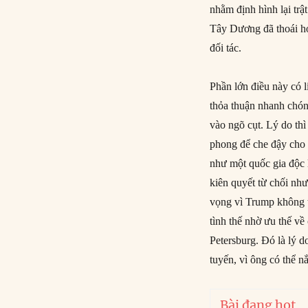
nhằm định hình lại trậ
Tây Dương đã thoái hó
đối tác.
Phần lớn điều này có 
thỏa thuận nhanh chó
vào ngõ cụt. Lý do th
phong để che đậy cho c
như một quốc gia độc 
kiên quyết từ chối như
vọng vì Trump không t
tình thế nhờ ưu thế v
Petersburg. Đó là lý 
tuyến, vì ông có thể n
Bài đang hot