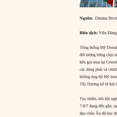
Nguồn:
Dimitar Bech
Biên dịch:
Viên Đăn
Tổng thống Mỹ Donald
đối tượng hứng chịu n
kêu gọi mua lại Greenl
các đảng phái và chín
không ủng hộ Mỹ trong
Tây Dương kể từ khi 
Tuy nhiên, khi hội ng
7-8/7 đang đến gần, ng
đạo châu Âu đã học đ