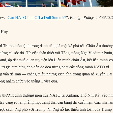
ev, “
Can NATO Pull Off a Dull Summit?
”,
Foreign Policy
, 29/06/202
g Huy
 Trump luôn tận hưởng danh tiếng là một kẻ phá rối. Châu Âu thường
hững cú sốc đó. Từ việc thân thiết với Tổng thống Nga Vladimir Putin
and, áp đặt thuế quan tùy tiện lên Liên minh châu Âu, kết liên minh vớ
h trị gia cực hữu, cho đến đe dọa trừng phạt các đồng minh NATO vì
 vấn đề Iran — chẳng thiếu những kịch tính trong quan hệ xuyên Đại
ông nhậm chức vào tháng 1 vừa qua.
hị thượng đỉnh thường niên của NATO tại Ankara, Thổ Nhĩ Kỳ, vào ng
ày càng rõ ràng rằng một trạng thái cân bằng đã xuất hiện. Các nhà lã
ược cách ứng phó với Trump. Những nỗ lực thiếu tính toán của Trump