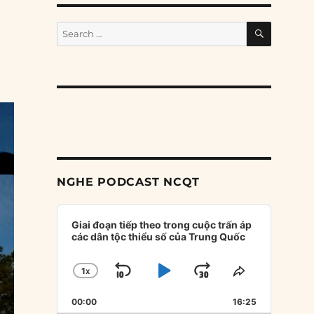
SEARCH
Search
for:
NGHE PODCAST NCQT
Audio
Player
Giai đoạn tiếp theo trong cuộc trấn áp
các dân tộc thiểu số của Trung Quốc
1
X
SKIP
PLAY
JUMP
CHANGE
SHARE
PLAYBACK
THIS
BACKWARD
PAUSE
FORWARD
00:00
RATE
16:25
EPISODE