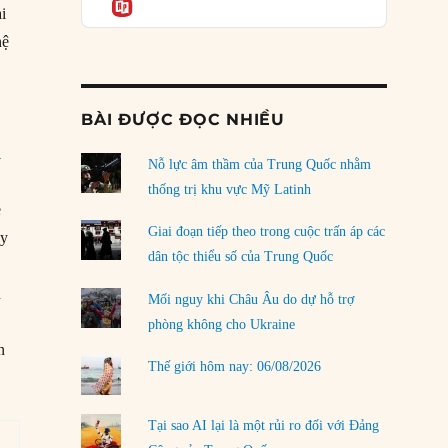
Informatio
04/08/2026
ại
hệ
Điểm mù chiến lược của Trump tại Thái Bình
Dương
03/08/2026
BÀI ĐƯỢC ĐỌC NHIỀU
Đặt cược vào thất bại: Các quỹ đầu tư mạo
hiểm quốc gia và khía cạnh chính trị của vốn
i
rủi ro
Nỗ lực âm thầm của Trung Quốc nhằm
02/08/2026
thống trị khu vực Mỹ Latinh
e
Làm thế nào để kết thúc Chiến tranh Iran?
Giai đoạn tiếp theo trong cuộc trấn áp các
ky
01/08/2026
dân tộc thiểu số của Trung Quốc
Chiến lược kế tiếp của Bắc Kinh ở Biển Đông
n
Mối nguy khi Châu Âu do dự hỗ trợ
31/07/2026
phòng không cho Ukraine
n
Trật tự thế giới mới: Các nước nhỏ sẽ luôn
Thế giới hôm nay: 06/08/2026
phải chịu đựng?
30/07/2026
Tại sao AI lại là một rủi ro đối với Đảng
LOAD MORE