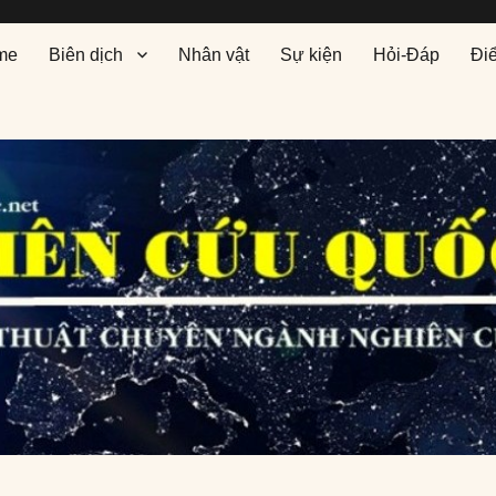
me
Biên dịch
Nhân vật
Sự kiện
Hỏi-Đáp
Đi