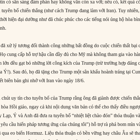
utin có sẵn sàng đàm phán hay không vẫn còn xa vời; nếu có, kết quả c
 và tuyên bố chiến thắng (như cách Trump đang làm với Iran). Tuy nhiên, 
thời hiện đại dường như đã chúc phúc cho các tiếng nói ủng hộ hòa bì
ình.
đã xử lý tương đối thành công những bất đồng do cuộc chiến thất bại 
. Họ cung cấp hỗ trợ hậu cần đầy đủ cho Mỹ mà không tham gia vào hà
n lớn đều gạt bỏ những lời công kích của Trump (trừ trường hợp đáng 
ủa Ý!). Sau đó, họ đã tặng cho Trump một sân khấu hoành tráng tại Cu
kết biên bản ghi nhớ với Iran vào ngày 18/6.
 chút uy tín cho tuyên bố của Trump rằng ông đã giành được chiến th
 hòa Hồi giáo, ngay cả khi nội dung văn bản có thể cho thấy điều ngư
y Lạp, Ý và Anh đã đưa ra tuyên bố “nhiệt liệt chào đón” thỏa thuận v
 yêu cầu hiến pháp tương ứng của chúng tôi”) hỗ trợ rà phá bom mìn v
hải qua eo biển Hormuz. Liệu thỏa thuận có bền vững hay châu Âu sẽ t