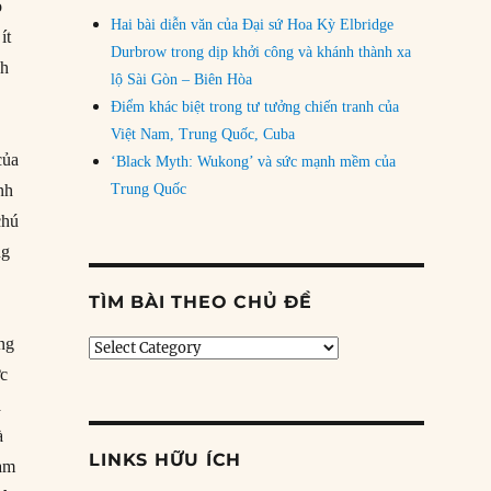
ó
Hai bài diễn văn của Đại sứ Hoa Kỳ Elbridge
ít
Durbrow trong dịp khởi công và khánh thành xa
nh
lộ Sài Gòn – Biên Hòa
Điểm khác biệt trong tư tưởng chiến tranh của
Việt Nam, Trung Quốc, Cuba
của
‘Black Myth: Wukong’ và sức mạnh mềm của
nh
Trung Quốc
chú
ng
TÌM BÀI THEO CHỦ ĐỀ
ắng
Tìm
bài
ợc
theo
à
chủ
à
đề
LINKS HỮU ÍCH
ham