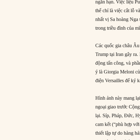
ngắn hạn. Việc liệu P
thể chỉ là việc cắt lỗ
nhất vị Sa hoàng Nga 
trong triều đình của m
Các quốc gia châu Âu 
Trump tại Iran gây ra
động tấn công, và phầ
ý là Giorgia Meloni c
điện Versailles để ký 
Hình ảnh này mang lại
ngoại giao trước Cộng
lại. Síp, Pháp, Đức, H
cam kết (“phù hợp với
thiết lập tự do hàng 