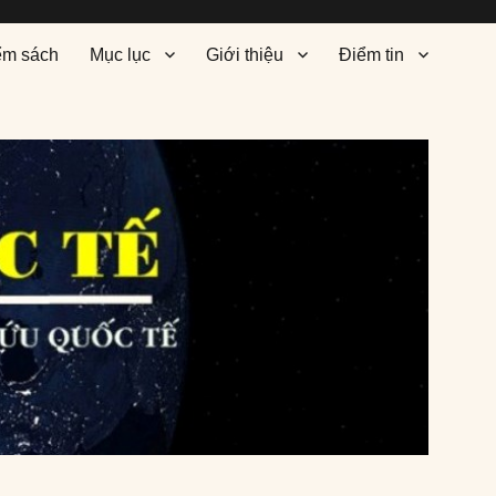
ểm sách
Mục lục
Giới thiệu
Điểm tin