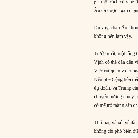
gia một cách có ý ngh
Âu đã được ngăn chặn
Dù vậy, châu Âu khôn
không nên làm vậy.
Trước nhất, một tổng 
Vịnh có thể dẫn đến v
Việc rút quân và trì h
Nếu phe Cộng hòa mất
dự đoán, và Trump cùng
chuyển hướng chú ý b
có thể trở thành sân c
Thứ hai, và xét về dà
không chỉ phổ biến ở P