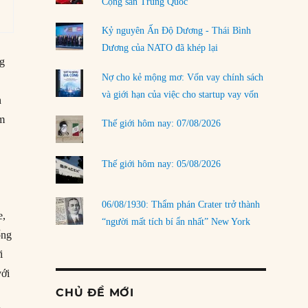
Cộng sản Trung Quốc
Kỷ nguyên Ấn Độ Dương - Thái Bình
Dương của NATO đã khép lại
ng
Nợ cho kẻ mộng mơ: Vốn vay chính sách
và giới hạn của việc cho startup vay vốn
n
am
Thế giới hôm nay: 07/08/2026
a
Thế giới hôm nay: 05/08/2026
06/08/1930: Thẩm phán Crater trở thành
e,
“người mất tích bí ẩn nhất” New York
ổng
i
với
CHỦ ĐỀ MỚI