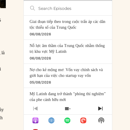
Search
Episodes
6
Giai đoạn tiếp theo trong cuộc trấn áp các dân
tộc thiểu số của Trung Quốc
06/08/2026
Nỗ lực âm thầm của Trung Quốc nhằm thống
trị khu vực Mỹ Latinh
 là
06/08/2026
,
i
Nợ cho kẻ mộng mơ: Vốn vay chính sách và
giới hạn của việc cho startup vay vốn
05/08/2026
Mỹ Latinh đang trở thành “phòng thí nghiệm”
của phe cánh hữu mới
04/08/2026
ày
PREVIOUS
SHOW
NEXT
EPISODE
EPISODES
EPISODE
nh
Tại sao Trung Quốc phủ nhận cuộc gặp với
Show
LIST
Ngoại trưởng Nhật Bản?
Podcast