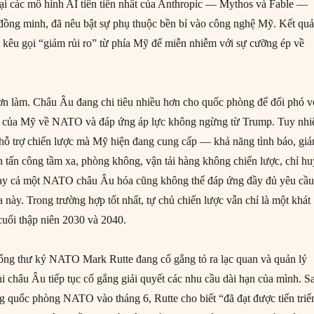
lại các mô hình AI tiên tiến nhất của Anthropic — Mythos và Fable —
 đồng minh, đã nêu bật sự phụ thuộc bền bỉ vào công nghệ Mỹ. Kết quả
i kêu gọi “giảm rủi ro” từ phía Mỹ để miễn nhiễm với sự cưỡng ép về
 hơn làm. Châu Âu đang chi tiêu nhiều hơn cho quốc phòng để đối phó v
 của Mỹ về NATO và đáp ứng áp lực không ngừng từ Trump. Tuy nhi
 hỗ trợ chiến lược mà Mỹ hiện đang cung cấp — khả năng tình báo, gi
đòn tấn công tầm xa, phòng không, vận tải hàng không chiến lược, chỉ h
gay cả một NATO châu Âu hóa cũng không thể đáp ứng đầy đủ yêu cầ
 này. Trong trường hợp tốt nhất, tự chủ chiến lược vẫn chỉ là một khát
uối thập niên 2030 và 2040.
ổng thư ký NATO Mark Rutte đang cố gắng tỏ ra lạc quan và quản lý
i châu Âu tiếp tục cố gắng giải quyết các nhu cầu dài hạn của mình. S
g quốc phòng NATO vào tháng 6, Rutte cho biết “đã đạt được tiến triể