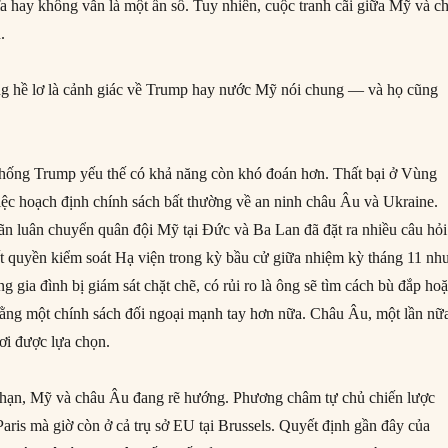
ĩa hay không vẫn là một ẩn số. Tuy nhiên, cuộc tranh cãi giữa Mỹ và c
.
g hề lơ là cảnh giác về Trump hay nước Mỹ nói chung — và họ cũng
thống Trump yếu thế có khả năng còn khó đoán hơn. Thất bại ở Vùng
iệc hoạch định chính sách bất thường về an ninh châu Âu và Ukraine.
oãn luân chuyển quân đội Mỹ tại Đức và Ba Lan đã đặt ra nhiều câu hỏi
 quyền kiểm soát Hạ viện trong kỳ bầu cử giữa nhiệm kỳ tháng 11 nh
 gia đình bị giám sát chặt chẽ, có rủi ro là ông sẽ tìm cách bù đắp ho
ằng một chính sách đối ngoại mạnh tay hơn nữa. Châu Âu, một lần nữ
hơi được lựa chọn.
i hạn, Mỹ và châu Âu đang rẽ hướng. Phương châm tự chủ chiến lược
aris mà giờ còn ở cả trụ sở EU tại Brussels. Quyết định gần đây của