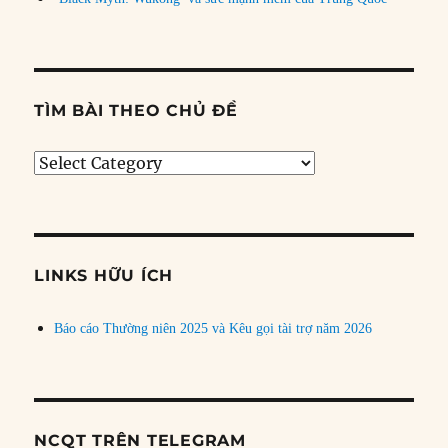
TÌM BÀI THEO CHỦ ĐỀ
Tìm
bài
theo
chủ
đề
LINKS HỮU ÍCH
Báo cáo Thường niên 2025 và Kêu gọi tài trợ năm 2026
NCQT TRÊN TELEGRAM