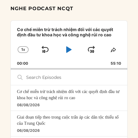
NGHE PODCAST NCQT
Audio
Player
Cơ chế miễn trừ trách nhiệm đối với các quyết
định đầu tư khoa học và công nghệ rủi ro cao
1
X
SKIP
PLAY
JUMP
CHANGE
SHARE
PLAYBACK
THIS
BACKWARD
PAUSE
FORWARD
00:00
RATE
55:10
EPISOD
Search
Episodes
Cơ chế miễn trừ trách nhiệm đối với các quyết định đầu tư
khoa học và công nghệ rủi ro cao
08/08/2026
Giai đoạn tiếp theo trong cuộc trấn áp các dân tộc thiểu số
của Trung Quốc
06/08/2026