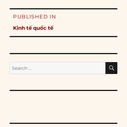
Post
PUBLISHED IN
navigation
Kinh tế quốc tế
SE
Search
for: