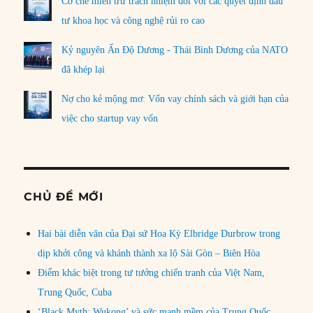
Cơ chế miễn trừ trách nhiệm đối với các quyết định đầu
tư khoa học và công nghệ rủi ro cao
Kỷ nguyên Ấn Độ Dương - Thái Bình Dương của NATO
đã khép lại
Nợ cho kẻ mộng mơ: Vốn vay chính sách và giới hạn của
việc cho startup vay vốn
CHỦ ĐỀ MỚI
Hai bài diễn văn của Đại sứ Hoa Kỳ Elbridge Durbrow trong
dịp khởi công và khánh thành xa lộ Sài Gòn – Biên Hòa
Điểm khác biệt trong tư tưởng chiến tranh của Việt Nam,
Trung Quốc, Cuba
‘Black Myth: Wukong’ và sức mạnh mềm của Trung Quốc