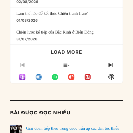
02/08/2026
Làm thế nào để kết thúc Chiến tranh Iran?
01/08/2026
Chiến lược kế tiếp của Bắc Kinh ở Biển Đông
31/07/2026
LOAD MORE
PREVIOUS
SHOW
NEXT
EPISODE
EPISODES
EPISO
Show
LIST
Podcast
Informat
BÀI ĐƯỢC ĐỌC NHIỀU
Giai đoạn tiếp theo trong cuộc trấn áp các dân tộc thiểu