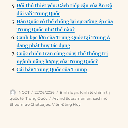
k
Đối thủ thiết yếu: Cách tiếp cận của Ấn Độ
đối với Trung Quốc
Hàn Quốc có thể chống lại sự cưỡng ép của
Trung Quốc như thế nào?
Canh bạc lớn của Trung Quốc tại Trung Á
đang phát huy tác dụng
Cuộc chiến Iran củng cố vị thế thống trị
ngành năng lượng của Trung Quốc?
Cái bẫy Trung Quốc của Trump
Author
Posted
Categories
NCQT
22/06/2026
Bình luận
,
Kinh tế chính trị
on
Tags
quốc tế
,
Trung Quốc
Arvind Subramanian
,
sách nói
,
Shoumitro Chatterjee
,
Viên Đăng Huy