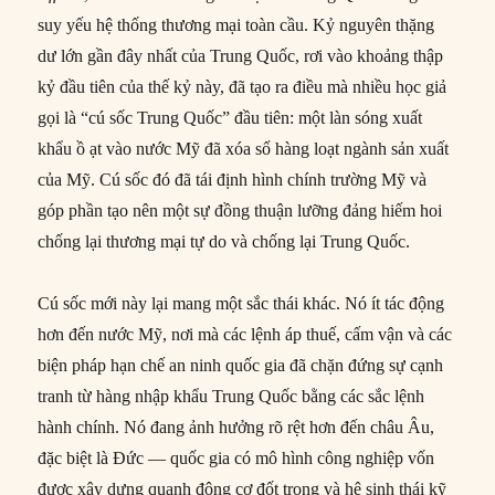
suy yếu hệ thống thương mại toàn cầu. Kỷ nguyên thặng
dư lớn gần đây nhất của Trung Quốc, rơi vào khoảng thập
kỷ đầu tiên của thế kỷ này, đã tạo ra điều mà nhiều học giả
gọi là “cú sốc Trung Quốc” đầu tiên: một làn sóng xuất
khẩu ồ ạt vào nước Mỹ đã xóa sổ hàng loạt ngành sản xuất
của Mỹ. Cú sốc đó đã tái định hình chính trường Mỹ và
góp phần tạo nên một sự đồng thuận lưỡng đảng hiếm hoi
chống lại thương mại tự do và chống lại Trung Quốc.
Cú sốc mới này lại mang một sắc thái khác. Nó ít tác động
hơn đến nước Mỹ, nơi mà các lệnh áp thuế, cấm vận và các
biện pháp hạn chế an ninh quốc gia đã chặn đứng sự cạnh
tranh từ hàng nhập khẩu Trung Quốc bằng các sắc lệnh
hành chính. Nó đang ảnh hưởng rõ rệt hơn đến châu Âu,
đặc biệt là Đức — quốc gia có mô hình công nghiệp vốn
được xây dựng quanh động cơ đốt trong và hệ sinh thái kỹ