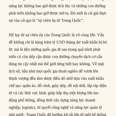
năng lực không bao giờ được tích lũy và những con đường
phát triển không bao giờ được mở ra. Đó mới là cái giá thực
sự của cái gọi là “sự chèn ép từ Trung Quốc”.
Hệ lụy từ sự chèn ép của Trung Quốc là vô cùng lớn. Vấn
đề không chỉ là hàng trăm tỷ USD thặng dư xuất khẩu bị bỏ
lỡ, mà là liệu những quốc gia đi sau trong quá trình phát
triển có còn tiếp cận được con đường chuyển dịch cơ cấu
đáng tin cậy nhất mà thế giới từng biết hay không. Về mặt
lịch sử, hầu như mọi quốc gia thoát nghèo để vươn lên
thịnh vượng đều làm được điều đó nhờ dựa vào xuất khẩu
chế tạo: quần áo, đồ chơi, giày dép, đồ nội thất, lắp ráp điện
tử và các lĩnh vực khác giúp hấp thụ một lượng lớn lao
động phổ thông, đồng thời xây dựng năng lực doanh
nghiệp, logistics, bí quyết công nghệ và năng lực quản lý
nhà nước. Trung Quốc đã hưởng lợi rất lớn từ một hệ thống