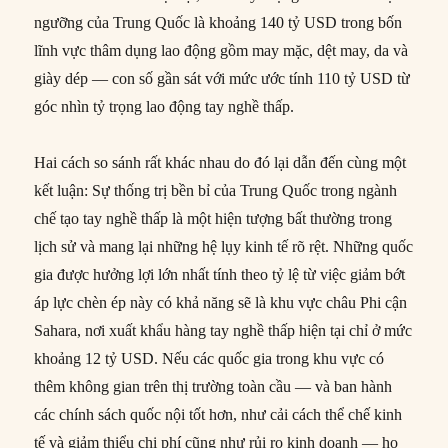
ngưỡng của Trung Quốc là khoảng 140 tỷ USD trong bốn
lĩnh vực thâm dụng lao động gồm may mặc, dệt may, da và
giày dép — con số gần sát với mức ước tính 110 tỷ USD từ
góc nhìn tỷ trọng lao động tay nghề thấp.
Hai cách so sánh rất khác nhau do đó lại dẫn đến cùng một
kết luận: Sự thống trị bền bỉ của Trung Quốc trong ngành
chế tạo tay nghề thấp là một hiện tượng bất thường trong
lịch sử và mang lại những hệ lụy kinh tế rõ rệt. Những quốc
gia được hưởng lợi lớn nhất tính theo tỷ lệ từ việc giảm bớt
áp lực chèn ép này có khả năng sẽ là khu vực châu Phi cận
Sahara, nơi xuất khẩu hàng tay nghề thấp hiện tại chỉ ở mức
khoảng 12 tỷ USD. Nếu các quốc gia trong khu vực có
thêm không gian trên thị trường toàn cầu — và ban hành
các chính sách quốc nội tốt hơn, như cải cách thể chế kinh
tế và giảm thiểu chi phí cũng như rủi ro kinh doanh — họ