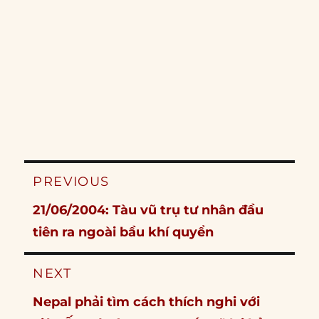
Post
PREVIOUS
navigation
Previous
21/06/2004: Tàu vũ trụ tư nhân đầu
post:
tiên ra ngoài bầu khí quyển
NEXT
Next
Nepal phải tìm cách thích nghi với