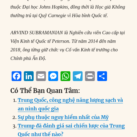
thuộc Đại học Johns Hopkins, đồng thời là Học giả Không
thường trú tại Quỹ Carnegie vì Hòa bình Quốc tế.
ARVIND SUBRAMANIAN là Nghiên cứu viên Cao cấp tại
Viện Kinh tế Quốc tế Peterson. Từ năm 2014 đến năm
2018, ông từng giữ chức vụ Cố vấn Kinh tế trưởng cho
Chính phủ Ấn Độ.
F
Li
E
M
W
T
P
S
a
n
m
e
h
el
ri
h
Có Thể Bạn Quan Tâm:
c
k
ai
ss
at
e
n
a
Trung Quốc, công nghệ năng lượng sạch và
e
e
l
e
s
g
t
re
an ninh quốc gia
b
d
n
A
r
Sự phụ thuộc nguy hiểm nhất của Mỹ
o
I
g
p
a
Trump đã đánh giá sai chiến lược của Trung
o
n
er
p
m
Quốc như thế nào?