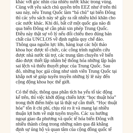
khác với góc nhìn của nhiều nước khác trong vùng.
Cùng với yêu sách chủ quyền trên EEZ như ở trên thì
sau này, nếu Trung Quốc làm “bá chủ” tại biển Đông
thì các yêu sách này sẽ gây ra rất nhiều khó khăn cho
các nước khác. Khi đó, bất cứ một quốc gia nào đi
qua biển Đông sẽ cần phải xin phép Trung Quốc.
Điều này thật sự vô lý nếu đối chiếu theo đúng bản
chất của UNCLOS về định nghĩa quy chế đảo.
Thông qua nguồn lực lớn, hàng loạt các hội thảo
khoa học được tổ chức, các công trình nghiên cứu
được nhà nước tài trợ, các trung tâm chuyên về biển
đảo được thiết lập nhằm hệ thống hóa những lập luận
sai lệch và thiếu thuyết phục của Trung Quốc. Sau
đó, những học giả cũng như sinh viên Trung Quốc tại
khắp nơi sẽ giúp tuyên truyền những lý lẽ này đến
cộng động khoa học thế giới.
Có thể thấy, thông qua phân tích ba yếu tố tác động
kể trên, thì việc khởi động chiến lược “học thuật hóa”
trong thời điểm hiện tại là thật sự cần thiết. “Học thuật
hóa” tốn ít chi phí, chịu rủi ro ít và mang lại nhiều
thuận lợi hơn về mặt tuyên truyền. Các xu hướng
ngoại giao đa phương và quốc tế hóa biển Đông với
nhiều thành công trong những năm qua đã khẳng
định sự ủng hộ và quan tâm của cộng đồng quốc tế