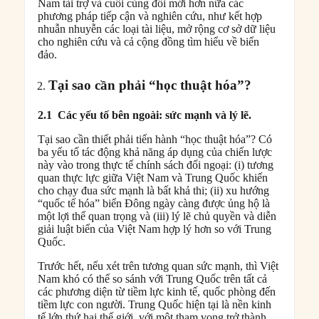
Nam tài trợ và cuối cùng đổi mới hơn nữa các
phương pháp tiếp cận và nghiên cứu, như kết hợp
nhuẫn nhuyễn các loại tài liệu, mở rộng cơ sở dữ liệu
cho nghiên cứu và cả cộng đồng tìm hiểu về biển
đảo.
Tại sao cần phải “học thuật hóa”?
2.1
Các yếu tố bên ngoài: sức mạnh và lý lẽ.
Tại sao cần thiết phải tiến hành “học thuật hóa”? Có
ba yếu tố tác động khả năng áp dụng của chiến lược
này vào trong thực tế chính sách đối ngoại: (i) tương
quan thực lực giữa Việt Nam và Trung Quốc khiến
cho chạy đua sức mạnh là bất khả thi; (ii) xu hướng
“quốc tế hóa” biển Đông ngày càng được ủng hộ là
một lợi thế quan trọng và (iii) lý lẽ chủ quyền và diễn
giải luật biển của Việt Nam hợp lý hơn so với Trung
Quốc.
Trước hết, nếu xét trên tương quan sức mạnh, thì Việt
Nam khó có thể so sánh với Trung Quốc trên tất cả
các phương diện từ tiềm lực kinh tế, quốc phòng đến
tiềm lực con người. Trung Quốc hiện tại là nền kinh
tế lớn thứ hai thế giới, với một tham vọng trở thành