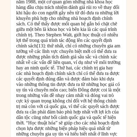
năm 1988, một cơ quan gồm những nhà khoa học
hàng đầu chịu trách nhiệm đánh giá rủi ro về thay đổi
khi hậu do con người gây nên từ đó đưa ra những lời
khuyên phù hợp cho những nhà hoạch định chính
sách. Có thể thấy được mối quan hệ gắn bó chặt chẽ
giữa một bên là khoa học và bên kia là các quá trình
chính trị. Theo Stephen Walt, giới học thuật có nhiều
lợi thế trong quá trình tác động lên các quyết định
chính sách[13]: thứ nhất, chỉ có những chuyên gia am
tường về các lĩnh vực chuyên biệt mới có thể đưa ra
được những phân tích đánh giá sâu sắc và chính xác
nhất về các vấn đề liên quan, ví dụ như về môi trường
hay an ninh quốc tế. Thứ hai, các chính trị gia hay
các nhà hoạch định chính sách chỉ có thể đưa ra được
các quyết định đúng đắn và được đảm bảo khi dựa
vào những thông tin được đưa ra từ những học giả có
uy tín và chuyên môn cao; biển Đông được coi là một
trong những vấn đề nhạy cảm nhất và đóng vai trò
cực kỳ quan trọng không chỉ đối với hệ thống chính
trị mà còn với cả quốc gia, vì thế các quyết sách được
đưa ra cần phải đảm bảo phù hợp nhất với lợi ích của
dân tộc cũng như bối cảnh quốc gia và quốc tế hiện
thời. “Học thuật hóa” sẽ giúp cho các nhà hoạch định
chọn lựa được những biện pháp hiệu quả nhất từ
những chuyên gia uy tín và hiểu biết nhất ở lĩnh vực