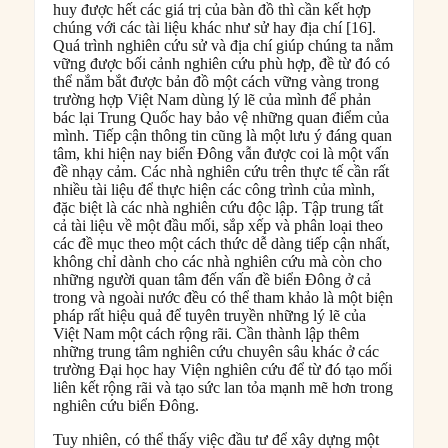
huy được hết các giá trị của bàn đồ thì cần kết hợp
chúng với các tài liệu khác như sử hay địa chí [16].
Quá trình nghiên cứu sử và địa chí giúp chúng ta nắm
vững được bối cảnh nghiên cứu phù hợp, đề từ đó có
thể nắm bắt được bản đồ một cách vững vàng trong
trường hợp Việt Nam dùng lý lẽ của mình để phản
bác lại Trung Quốc hay bảo vệ những quan điểm của
mình. Tiếp cận thông tin cũng là một lưu ý đáng quan
tâm, khi hiện nay biển Đông vẫn được coi là một vấn
đề nhạy cảm. Các nhà nghiên cứu trên thực tế cần rất
nhiều tài liệu để thực hiện các công trình của mình,
đặc biệt là các nhà nghiên cứu độc lập. Tập trung tất
cả tài liệu về một đầu mối, sắp xếp và phân loại theo
các đề mục theo một cách thức dễ dàng tiếp cận nhất,
không chỉ dành cho các nhà nghiên cứu mà còn cho
những người quan tâm đến vấn đề biển Đông ở cả
trong và ngoài nước đều có thể tham khảo là một biện
pháp rất hiệu quả để tuyên truyền những lý lẽ của
Việt Nam một cách rộng rãi. Cần thành lập thêm
những trung tâm nghiên cứu chuyên sâu khác ở các
trường Đại học hay Viện nghiên cứu để từ đó tạo mối
liên kết rộng rãi và tạo sức lan tỏa mạnh mẽ hơn trong
nghiên cứu biển Đông.
Tuy nhiên, có thể thấy việc đầu tư để xây dựng một