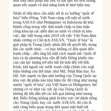
như một biện pháp thứ yếu và dài hạn xét trên tương
quan sức mạnh và khả năng kinh tế như hiện nay.
Nhân tố tiếp theo cần nhắc tới là xu hướng “quốc tế
hóa” biển Đông. Việt Nam cùng với một số nước
trong ASEAN như Philippines và Indonesia đã khá
thành công trong việc đưa tranh chấp ra bàn luận
công khai tại các diễn đàn an ninh và chính trị khu
vực, đặc biệt trong năm 2010 với việc Việt Nam đảm
nhận cương vị Chủ tịch ASEAN. “Quốc tế hóa” là
giải pháp bị Trung Quốc phản đối rất quyết liệt, trong
khi các nước khác – có hay không có liên quan đến
tranh chấp – đếu ủng hộ một cách mạnh mẽ. Quôc tế
hóa và đa phương hóa vấn đề biển Đông khiến cho
cán cân lực lượng trở nên bất lợi hơn đối với Bắc
Kinh, khi ngoài các nước tranh chấp chính còn xuất
hiện những chủ thể khác như Mỹ, Nhật Bản hay Ấn
Độ. Sức mạnh và tầm ảnh hưởng của Trung Quốc tại
khu vực đã phần nào kìm hãm tốc độ cũng như mong
muốn “quốc tế hóa” của Việt Nam và Philippines, thế
nhưng có vẻ như các sức ép của Trung Quốc là
không đủ lớn dẫn tới các kết quả không như mong
đợi. Biển Đông không phải là khu vực chỉ dành riêng
cho Trung Quốc hay các nước ASEAN, đó còn là
một vùng biển quan trọng liên quan mật thiết tới