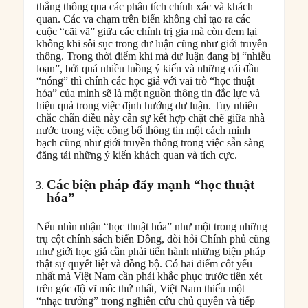
thẳng thông qua các phân tích chính xác và khách
quan. Các va chạm trên biển không chỉ tạo ra các
cuộc “cãi vã” giữa các chính trị gia mà còn đem lại
không khi sôi sục trong dư luận cũng như giới truyền
thông. Trong thời điểm khi mà dư luận đang bị “nhiễu
loạn”, bởi quá nhiều luồng ý kiến và những cái đầu
“nóng” thì chính các học giả với vai trò “học thuật
hóa” của mình sẽ là một nguồn thông tin đắc lực và
hiệu quả trong việc định hướng dư luận. Tuy nhiên
chắc chắn điều này cần sự kết hợp chặt chẽ giữa nhà
nước trong việc công bố thông tin một cách minh
bạch cũng như giới truyền thông trong việc sẵn sàng
đăng tải những ý kiến khách quan và tích cực.
Các biện pháp đẩy mạnh “học thuật
hóa”
Nếu nhìn nhận “học thuật hóa” như một trong những
trụ cột chính sách biển Đông, đòi hỏi Chính phủ cũng
như giới học giả cần phải tiến hành những biện pháp
thật sự quyết liệt và đồng bộ. Có hai điểm cốt yếu
nhất mà Việt Nam cần phải khắc phục trước tiên xét
trên góc độ vĩ mô: thứ nhất, Việt Nam thiếu một
“nhạc trưởng” trong nghiên cứu chủ quyền và tiếp