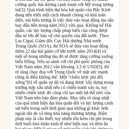
cường quốc hải dương cạnh tranh với Mỹ trong tương
lai[3]. Quá trình hiện đại hóa hải quân của Bắc Kinh
đang tiến triển một cách nhanh chóng và khá toàn
diện, mà biểu tượng là việc đưa vào hoạt động tàu sân
bay đầu tiên trong năm 2012 vừa qua. Không kể Hải
quân, các lực lượng chấp pháp biển của cũng được
đầu tư lớn để bảo vệ chủ quyền của đất nước. Theo
Liu Cigui, Giám đốc Cục Hải dương Nhà nước
Trung Quốc (SOA), thì SOA sẽ đưa vào hoạt động
thêm 22 tàu hải giám cỡ lớn trước năm 2014[4] và
một số trong những tàu đó sẽ được tăng cường xuống
biển Đông. Nếu so sánh với chi phí quốc phòng của
Việt Nam năm 2012 vào khoảng 3,3 tỷ USD[5], thì
rõ ràng chạy đua với Trung Quốc về mặt sức mạnh
cứng là điều không thể. Một “chiến lược phi đối
xứng”[6] về quân sự đã và đang được xây dựng trong
trường hợp xấu nhất nếu có chiến tranh xảy ra, tuy
nhiên chiến lược đó cũng chỉ tạo một lợi thế nhỏ của
Việt Nam trên bàn đàm phán. Mục tiêu rõ ràng nhất
của quá trình hiện đại hóa quân đội và lực lượng cảnh
sát biển trong suốt thời gian qua không gì khác hơn
ngoài răn đe và tăng khả năng thương lượng. Biện
pháp này là cần thiết, tuy nhiên tốn kém chi phí trong
thời buổi khó khăn kinh tế như hiện nay và tiềm ẩn
hai rủi ro: Một là rủi ro về mặt ngân sách khi chúng ta