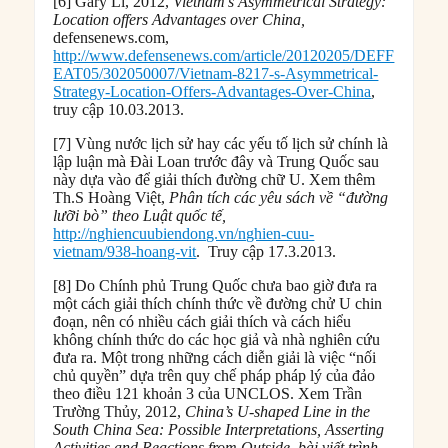
[6] Gary Li, 2012,
Vietnam’s Asymmetrical Strategy:
Location offers Advantages over China,
defensenews.com,
http://www.defensenews.com/article/20120205/DEFF
EAT05/302050007/Vietnam-8217-s-Asymmetrical-
Strategy-Location-Offers-Advantages-Over-China
,
truy cập 10.03.2013.
[7] Vùng nước lịch sử hay các yếu tố lịch sử chính là
lập luận mà Đài Loan trước đây và Trung Quốc sau
này dựa vào để giải thích đường chữ U. Xem thêm
Th.S Hoàng Việt,
Phân tích các yêu sách về “đường
lưỡi bò” theo Luật quốc tế,
http://nghiencuubiendong.vn/nghien-cuu-
vietnam/938-hoang-vit
. Truy cập 17.3.2013.
[8] Do Chính phủ Trung Quốc chưa bao giờ đưa ra
một cách giải thích chính thức về đường chử U chin
đoạn, nên có nhiều cách giải thích và cách hiểu
không chính thức do các học giả và nhà nghiên cứu
đưa ra. Một trong những cách diễn giải là việc “nối
chủ quyền” dựa trên quy chế pháp pháp lý của đảo
theo điều 121 khoản 3 của UNCLOS. Xem Trần
Trường Thủy, 2012,
China’s U-shaped Line in the
South China Sea: Possible Interpretations, Asserting
Activities and Reactions from Outside,
bài viết trình