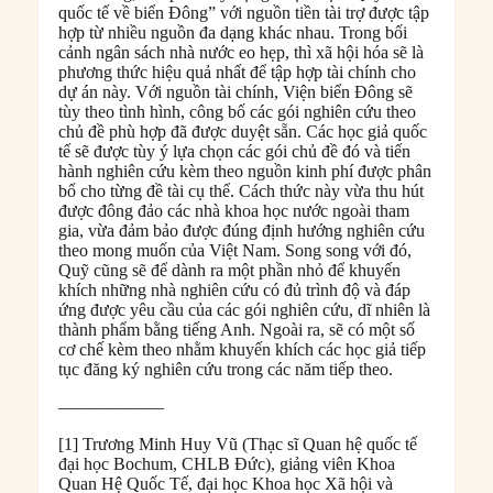
quốc tế về biển Đông” với nguồn tiền tài trợ được tập
hợp từ nhiều nguồn đa dạng khác nhau. Trong bối
cảnh ngân sách nhà nước eo hẹp, thì xã hội hóa sẽ là
phương thức hiệu quả nhất để tập hợp tài chính cho
dự án này. Với nguồn tài chính, Viện biển Đông sẽ
tùy theo tình hình, công bố các gói nghiên cứu theo
chủ đề phù hợp đã được duyệt sẵn. Các học giả quốc
tế sẽ được tùy ý lựa chọn các gói chủ đề đó và tiến
hành nghiên cứu kèm theo nguồn kinh phí được phân
bổ cho từng đề tài cụ thể. Cách thức này vừa thu hút
được đông đảo các nhà khoa học nước ngoài tham
gia, vừa đảm bảo được đúng định hướng nghiên cứu
theo mong muốn của Việt Nam. Song song với đó,
Quỹ cũng sẽ để dành ra một phần nhỏ để khuyến
khích những nhà nghiên cứu có đủ trình độ và đáp
ứng được yêu cầu của các gói nghiên cứu, dĩ nhiên là
thành phẩm bằng tiếng Anh. Ngoài ra, sẽ có một số
cơ chế kèm theo nhằm khuyến khích các học giả tiếp
tục đăng ký nghiên cứu trong các năm tiếp theo.
——————
[1] Trương Minh Huy Vũ (Thạc sĩ Quan hệ quốc tế
đại học Bochum, CHLB Đức), giảng viên Khoa
Quan Hệ Quốc Tế, đại học Khoa học Xã hội và