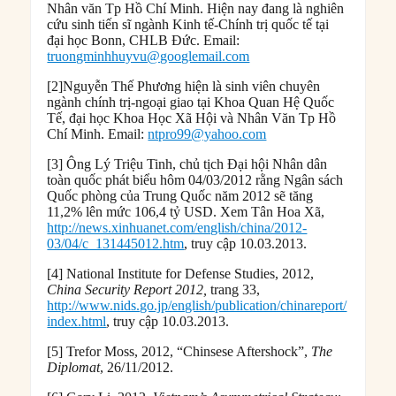
Nhân văn Tp Hồ Chí Minh. Hiện nay đang là nghiên
cứu sinh tiến sĩ ngành Kinh tế-Chính trị quốc tế tại
đại học Bonn, CHLB Đức. Email:
truongminhhuyvu@googlemail.com
[2]Nguyễn Thế Phương hiện là sinh viên chuyên
ngành chính trị-ngoại giao tại Khoa Quan Hệ Quốc
Tế, đại học Khoa Học Xã Hội và Nhân Văn Tp Hồ
Chí Minh. Email:
ntpro99@yahoo.com
[3] Ông Lý Triệu Tinh, chủ tịch Đại hội Nhân dân
toàn quốc phát biểu hôm 04/03/2012 rằng Ngân sách
Quốc phòng của Trung Quốc năm 2012 sẽ tăng
11,2% lên mức 106,4 tỷ USD. Xem Tân Hoa Xã,
http://news.xinhuanet.com/english/china/2012-
03/04/c_131445012.htm
, truy cập 10.03.2013.
[4] National Institute for Defense Studies, 2012,
China Security Report 2012,
trang 33,
http://www.nids.go.jp/english/publication/chinareport/
index.html
, truy cập 10.03.2013.
[5] Trefor Moss, 2012, “Chinsese Aftershock”,
The
Diplomat
, 26/11/2012.