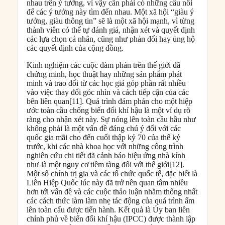
nhau trên ý tưởng, vì vậy cần phải có những cầu nối
để các ý tưởng này tìm đến nhau. Một xã hội “giàu ý
tưởng, giàu thông tin” sẽ là một xã hội mạnh, vì từng
thành viên có thể tự đánh giá, nhận xét và quyết định
các lựa chọn cá nhân, cũng như phản đối hay ủng hộ
các quyết định của cộng đồng.
Kinh nghiệm các cuộc đàm phán trên thế giới đã
chứng minh, học thuật hay những sản phẩm phát
minh và trao đổi từ các học giả góp phần rất nhiều
vào việc thay đổi góc nhìn và cách tiếp cận của các
bên liên quan[11]. Quá trình đám phán cho một hiệp
ước toàn cầu chống biến đổi khí hậu là một ví dụ rõ
ràng cho nhận xét này. Sự nóng lên toàn cầu hầu như
không phải là một vấn đề đáng chú ý đối với các
quốc gia mãi cho đến cuối thập kỷ 70 của thế kỷ
trước, khi các nhà khoa học với những công trình
nghiên cứu chi tiết đã cảnh báo hiệu ứng nhà kính
như là một nguy cơ tiềm tàng đối với thế giới[12].
Một số chính trị gia và các tổ chức quốc tế, đặc biết là
Liên Hiệp Quốc lúc này đã trở nên quan tâm nhiều
hơn tới vấn đề và các cuộc thảo luận nhằm thống nhất
các cách thức làm làm nhẹ tác động của quá trình ấm
lên toàn cấu được tiến hành. Kết quả là Ủy ban liên
chính phủ về biến đổi khí hậu (IPCC) được thành lập