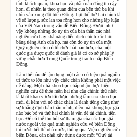
tính khách quan, khoa học và phần nào đáng tin cậy
hơn, dĩ nhiên là theo quan điểm của bên thứ ba khi
nhìn vào xung đột biển Đông. Lợi thế thứ hai chính là
về số lượng, sức lan tỏa rộng hơn cho những lập luận
của Việt Nam trong vấn đề Biển Đông. Được như
vậy không những do uy tín của bản thân các nhà
nghiên cứu hay khả năng diễn dịch chính xác hơn
bằng tiếng Anh của họ, mà còn do uy tín của một
Quỹ nghiên cứu có tổ chức bài bản hơn, của một
quốc gia được quốc tế đánh giá là có cơ sở pháp lý
vững chắc hơn Trung Quốc trong tranh chấp Biển
Đông.
Làm thế nào để tận dụng một cách có hiệu quả nguồn
tri thức to lớn như vậy chắc chắn không phải một việc
dễ dàng. Một nhà khoa học chấp nhận thực hiện
nghiên cứu để thỏa mãn hai nhu cầu chính: thứ nhất
là khát khao vươn tới được những tầm cao khoa học
mới, đi kèm với nó chắc chắn là danh tiếng cũng như
sự khẳng định bản thân mình, điều mà không học giả
nào bác bỏ và thứ hai chính là vấn đề tài chính, tiền
bạc. Để có thể thu hút sự tham gia của các học giả
nước ngoài vào quá trình nghiên cứu về biển Đông
thì trước hết thì nhà nước, thông qua Viện nghiên cứu
biển Đông, cần phải xây dựng được một “Quỹ tài