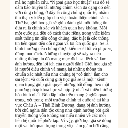
mà họ nghiên cứu. “Ngoại giao học thuật” sau đó sẽ
đảm bảo truyền tải những chính sách đa dạng đó đến
với công chúng, ở đây là công chúng quốc tế, nhằm
thu thập ý kiến giúp cho việc hoàn thiện chính sách.
Thứ ba, giới học giả sẽ giúp đánh giá một thông tin
đưa ra là chính xác và khách quan hay không. Mỗi
một quốc gia đều có cách thức riêng trong việc kiểm
soát thông tin đến công chúng, đặc biệt là các thông
tin liên quan đến đối ngoại và lợi ích quốc gia. Sẽ là
bình thường nếu chúng được kiểm soát tốt và phục vụ
đúng mục đích. Những chuyện gì sẽ xảy ra nếu
những thông tin đó mang mục đích sai lệch và làm
ảnh hương đến lợi ích của người dân? Giới học giả sẽ
là người điều chỉnh và mang lại những thông tin
chuẩn xác nhất nếu như chúng bị “cố tình” làm cho
sai lệch; và cuối cùng giới học giả sẽ là một “kênh”
quan trọng giúp giải quyết những bất đồng theo một
phương pháp khoa học và hợp lý nhất và thiên hướng
hòa bình nhất. Bốn lập luận trên mang ‎
ý
nghĩa quan
trọng, xét trong môi trường chính trị quốc tế tại khu
vực Châu Á – Thái Bình Dương, đang bị ảnh hưởng
bởi chủ nghĩa dân tộc cũng như định hướng bởi giới
truyền thông vốn không am hiểu nhiều về các mối
liên hệ quốc tế phức tạp. Vì vậy, giới học giả sẽ đóng
một vai trò quan trọng trong việc làm giảm bớt căng