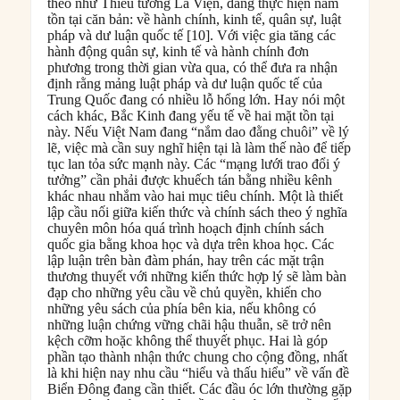
theo như Thiếu tướng La Viện, đang thực hiện năm
tồn tại căn bản: về hành chính, kinh tế, quân sự, luật
pháp và dư luận quốc tế [10]. Với việc gia tăng các
hành động quân sự, kinh tế và hành chính đơn
phương trong thời gian vừa qua, có thể đưa ra nhận
định rằng mảng luật pháp và dư luận quốc tế của
Trung Quốc đang có nhiều lỗ hổng lớn. Hay nói một
cách khác, Bắc Kinh đang yếu tế về hai mặt tồn tại
này. Nếu Việt Nam đang “nắm dao đằng chuôi” về lý
lẽ, việc mà cần suy nghĩ hiện tại là làm thế nào để tiếp
tục lan tỏa sức mạnh này. Các “mạng lưới trao đổi ý
tưởng” cần phải được khuếch tán bằng nhiều kênh
khác nhau nhắm vào hai mục tiêu chính. Một là thiết
lập cầu nối giữa kiến thức và chính sách theo ý nghĩa
chuyên môn hóa quá trình hoạch định chính sách
quốc gia bằng khoa học và dựa trên khoa học. Các
lập luận trên bàn đàm phán, hay trên các mặt trận
thương thuyết với những kiến thức hợp lý sẽ làm bàn
đạp cho những yêu cầu về chủ quyền, khiến cho
những yêu sách của phía bên kia, nếu không có
những luận chứng vững chãi hậu thuẫn, sẽ trở nên
kệch cỡm hoặc không thể thuyết phục. Hai là góp
phần tạo thành nhận thức chung cho cộng đồng, nhất
là khi hiện nay nhu cầu “hiểu và thấu hiểu” về vấn đề
Biển Đông đang cần thiết. Các đầu óc lớn thường gặp