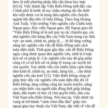
theo là một phương pháp tiếp cận khoa học hợp
lý[14]. Việc thành lập Viện Biển Đông mới đây của
Chính phủ là bước đi tuy chậm nhưng rất cần thiết
khi viện được coi là trung tâm nghiên cứu chuyên
ngành lớn đầu tiên về biển Đông. Theo ông Hoàng
Anh Tuấn, Viện trưởng Viện nghiên cứu Chiến lược
Ngoại giao, Học viện Ngoại giao, Bộ Ngoại giao thì
“Viện Biển Đông sẽ là nơi quy tụ các chuyên gia, các
nhà nghiên cứu hàng đầu của Việt Nam trong các lĩnh
vực: an ninh, chính trị, pháp lý,… từ đó tăng cường
năng lực nghiên cứu vấn đề Biển Đông một cách
toàn diện nhất. Thời gian gần đây, vấn đề Biển Đông
ngày càng được quan tâm nghiên cứu, nhất là ở mặt
lịch sử và pháp lý. Các nghiên cứu này đã góp phần
củng cố cơ sở lịch sử và pháp lý trong các tuyên bố
chủ quyền. Tuy nhiên vẫn còn nhiều khía cạnh khác
như kinh tế, chính trị, an ninh, hàng hải… cần được
nghiên cứu sâu hơn”[15]. Viện Biển Đông cũng sẽ
giúp thúc đẩy các nghiên cứu toàn diện đầy đủ về
Biển Đông, tăng cường công tác tuyên truyền, nâng
cao nhận thức của người dân đồng thời giúp khẳng
định, đấu tranh và bảo vệ chủ quyền biển, đảo của
Việt Nam trên Biển Đông. Nói tóm lại, Viện được hy
vọng sẽ trở thành “cánh chim đầu đàn” giúp cho
ngoại giao học thuật của Việt Nam, đặc biệt về vấn đề