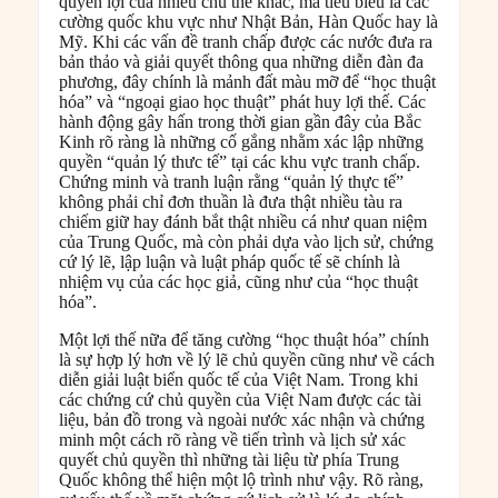
quyền lợi của nhiều chủ thể khác, mà tiêu biểu là các
cường quốc khu vực như Nhật Bản, Hàn Quốc hay là
Mỹ. Khi các vấn đề tranh chấp được các nước đưa ra
bản thảo và giải quyết thông qua những diễn đàn đa
phương, đây chính là mảnh đất màu mỡ để “học thuật
hóa” và “ngoại giao học thuật” phát huy lợi thế. Các
hành động gây hấn trong thời gian gần đây của Bắc
Kinh rõ ràng là những cố gắng nhằm xác lập những
quyền “quản lý thưc tế” tại các khu vực tranh chấp.
Chứng minh và tranh luận rằng “quản lý thực tế”
không phải chỉ đơn thuần là đưa thật nhiều tàu ra
chiếm giữ hay đánh bắt thật nhiều cá như quan niệm
của Trung Quốc, mà còn phải dựa vào lịch sử, chứng
cứ lý lẽ, lập luận và luật pháp quốc tế sẽ chính là
nhiệm vụ của các học giả, cũng như của “học thuật
hóa”.
Một lợi thế nữa để tăng cường “học thuật hóa” chính
là sự hợp lý hơn về lý lẽ chủ quyền cũng như về cách
diễn giải luật biển quốc tế của Việt Nam. Trong khi
các chứng cứ chủ quyền của Việt Nam được các tài
liệu, bản đồ trong và ngoài nước xác nhận và chứng
minh một cách rõ ràng về tiến trình và lịch sử xác
quyết chủ quyền thì những tài liệu từ phía Trung
Quốc không thể hiện một lộ trình như vậy. Rõ ràng,