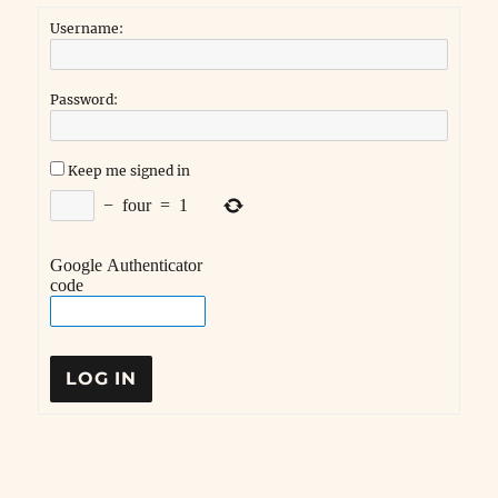
Username:
Password:
Keep me signed in
−
four
=
1
Google Authenticator
code
LOG IN