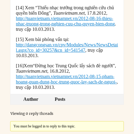
[14] Xem “Thiếu nhạc trưởng trong nghiên cứu chủ
quyền biển Đông”,
Tuanvietnam.net
, 17.8.2012,
http://tuanvietnam.vietnamnet.vn/2012-08-16-thieu-
nhac-truong-trong-nghien-cuu-chu-quyen-bien-dong
.
truy cập 10.03.2013.
[15] Xem bài phỏng vấn tại:
http://dangcongsan.vn/cpv/Modules/News/NewsDetai
l.aspx?co_id=30257&cn_id=541547
, truy cập
10.03.2013.
[16]Xem“Đừng học Trung Quốc lấy sách đè người”,
Tuanvietnam.net
, 16.8.2012,
http://tuanvietnam.vietnamnet.vn/2012-08-15-pham-
hoang-quan-dung-hoc-trung-quoc-lay-sach-de-nguoi-
,
truy cập 10.03.2013.
Author
Posts
Viewing 0 reply threads
You must be logged in to reply to this topic.