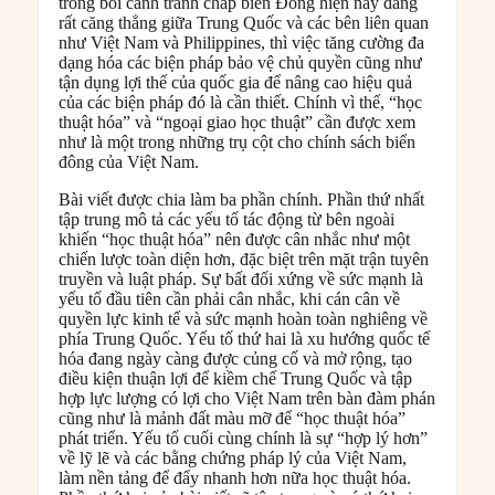
trong bối cảnh tranh chấp biển Đông hiện nay đang
rất căng thẳng giữa Trung Quốc và các bên liên quan
như Việt Nam và Philippines, thì việc tăng cường đa
dạng hóa các biện pháp bảo vệ chủ quyền cũng như
tận dụng lợi thế của quốc gia để nâng cao hiệu quả
của các biện pháp đó là cần thiết. Chính vì thế, “học
thuật hóa” và “ngoại giao học thuật” cần được xem
như là một trong những trụ cột cho chính sách biển
đông của Việt Nam.
Bài viết được chia làm ba phần chính. Phần thứ nhất
tập trung mô tả các yếu tố tác động từ bên ngoài
khiến “học thuật hóa” nên được cân nhắc như một
chiến lược toàn diện hơn, đặc biệt trên mặt trận tuyên
truyền và luật pháp. Sự bất đối xứng về sức mạnh là
yếu tố đầu tiên cần phải cân nhắc, khi cán cân về
quyền lực kinh tế và sức mạnh hoàn toàn nghiêng về
phía Trung Quốc. Yếu tố thứ hai là xu hướng quốc tế
hóa đang ngày càng được củng cố và mở rộng, tạo
điều kiện thuận lợi để kiềm chế Trung Quốc và tập
hợp lực lượng có lợi cho Việt Nam trên bàn đàm phán
cũng như là mảnh đất màu mỡ để “học thuật hóa”
phát triển. Yếu tố cuối cùng chính là sự “hợp lý hơn”
về lỹ lẽ và các bằng chứng pháp lý của Việt Nam,
làm nền tảng để đẩy nhanh hơn nữa học thuật hóa.