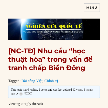
MENU
Nghiên cứu quốc tế
[NC-TĐ] Nhu cầu “học
thuật hóa” trong vấn đề
tranh chấp Biển Đông
Tagged:
Bài tiếng Việt
,
Chính trị
This topic has 0 replies, 1 voice, and was last updated
12 years, 1 month
ago
by
NCQT
.
Viewing 0 reply threads