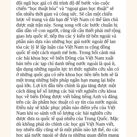
đội ngũ học giả có đủ trình độ để bước vào cuộc
chiến “học thuật hóa” và “ngoại giao học thuật” sẽ
tốn nhiều thời gian và công sức. Sẽ cần một chiến
lược về trung và dài hạn để Việt Nam có thể làm chủ
được mặt trận này. Song song với các bước chuẩn bị
dần dần về con người, cũng rất cần thiết phải mở rộng
giao lưu quốc tế, tiếp thu các ý kiến từ bên ngoài và
phần nào dựa vào những học giả nước ngoài để lan
tỏa các lý lẽ lập luận của Việt Nam ra cộng đồng
quốc tế một cách mạnh mẽ hơn. Trong bối cảnh mà
các bài khoa học về biển Đông của Việt Nam xuất
bản trên các tạp chí danh tiếng nước ngoài là quá ít,
tận dụng những nguồn lực tri thức nghiên cứu sẵn có
ở những quốc gia có nền khoa học tiên tiến hơn sẽ là
một trong những biện pháp ngắn hạn mang lại hiệu
quả lớn. Lợi ích đầu tiên chính là gia tăng được một
cách đáng kể số lượng các bài viết nghiên cứu khoa
học về biển Đông được viết bằng tiếng Anh và đăng
trên các ấn phẩm học thuật có uy tín của nước ngoài.
Điều này sẽ khắc phục phần nào điểm yếu của Việt
Nam khi so sánh với số lượng các bài nghiên cứu
được đưa ra quốc tế quá nhiều của Trung Quốc. Mặc
dù không phải do chính các học giả Việt Nam viết,
tuy nhiên đây cũng sẽ là một phần nào lợi thế, do các
học giả nước ngoài sẽ đưa ra những quan điểm mang