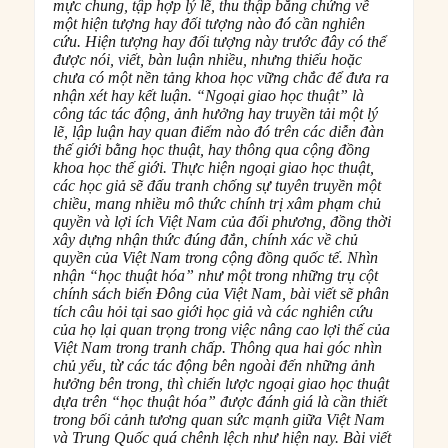
mực chung, tập hợp lý lẽ, thu thập bằng chứng về
một hiện tượng hay đối tượng nào đó cần nghiên
cứu. Hiện tượng hay đối tượng này trước đây có thể
được nói, viết, bàn luận nhiều, nhưng thiếu hoặc
chưa có một nền tảng khoa học vững chắc để đưa ra
nhận xét hay kết luận. “Ngoại giao học thuật” là
công tác tác động, ảnh hưởng hay truyền tải một lý
lẽ, lập luận hay quan điểm nào đó trên các diễn đàn
thế giới bằng học thuật, hay thông qua cộng đồng
khoa học thế giới. Thực hiện ngoại giao học thuật,
các học giả sẽ đấu tranh chống sự tuyên truyền một
chiều, mang nhiều mô thức chính trị xâm phạm chủ
quyền và lợi ích Việt Nam của đối phương, đồng thời
xây dựng nhận thức đúng đắn, chính xác về chủ
quyền của Việt Nam trong cộng đồng quốc tế. Nhìn
nhận “học thuật hóa” như một trong những trụ cột
chính sách biển Đông của Việt Nam, bài viết sẽ phân
tích câu hỏi tại sao giới học giả và các nghiên cứu
của họ lại quan trọng trong việc nâng cao lợi thế của
Việt Nam trong tranh chấp. Thông qua hai góc nhìn
chủ yếu, từ các tác động bên ngoài đến những ảnh
hưởng bên trong, thì chiến lược ngoại giao học thuật
dựa trên “học thuật hóa” được đánh giá là cần thiết
trong bối cảnh tương quan sức mạnh giữa Việt Nam
và Trung Quốc quá chênh lệch như hiện nay. Bài viết