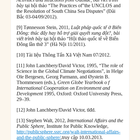
bày
tại hội thảo “The Practices of”the UNCLOS and
the Resolution of South China Sea Disputes” (Đài
Bắc 03-04/09/2012).
[9] Tønnesson Stein, 2011,
Luật pháp quốc tế ở Biển
Đông: thúc đẩy hay hỗ trợ giải quyết xung đột?,
bài
viết trình bày
tại hội thảo “Hội thảo quốc tế về Biển
Đông lần thứ 3” (Hà Nội 11/2011).
[10] Tài liệu Thông Tấn Xã Việt Nam 07/2012.
[11] John Lanchbery/David Victor, 1995, “The role of
Science in the Global Climate Negotiations”, in Helge
Ole Bergesen, Georg Parmann, and Øystein B.
Thommessen (eds.),
Green Globe Yearbook o f
International Cooperation on Environment and
Development
1995, Oxford: Oxford University Press,
29–39.
[12] John Lanchbery/David Victor, tlđd.
[13] Stephen Walt, 2012,
International Affairs and the
Public Sphere,
Institute for Public Knowledge,
http://publicsphere.ssrc.org/walt-international-affairs-
and-the-public-sphere/
,truy cập 10.03.2013.