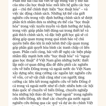
Phần thứ hai của bài viết sẽ tập trung vào ý thứ hai
của nhu cầu học thuật hóa: mối liên hệ giữa các học
giả – chủ thể chính thực hiện “học thuật hóa” – và
việc tác động chính sách. Những lợi thế của giới
nghiên cứu trong việc định hướng chính sách sẽ được
phân tích nhằm đưa ra những ưu thế của “học thuật
hóa” trong việc tuyên truyền và định hướng dư luận,
trong việc giúp phân biệt đúng-sai trong thiết kế và
giải thích chính sách, và đặc biệt giới học giả sẽ có
đóng góp quan trọng trong quá trình bảo vệ chủ
quyền biển đảo khi là một kênh thứ cấp quan trọng
góp phần giải quyết hòa bình các tranh chấp có liên
quan. Phần cuối cùng, bài viết đề nghị các biện pháp
nhằm đẩy mạnh hơn nữa “học thuật hóa” và “ngoại
giao học thuật” ở Việt Nam gồm những bước: thiết
lập một cơ quan đứng đầu để điều phối các nghiên
cứu về biển Đông trong và ngoài nước do Việt Nam
xây dựng nên; tăng cường các nguồn lực nghiên cứu
về vốn, cơ sở vật chất cũng như con người; tăng
cường các liên kết trong nghiên cứu về biển Đông ở
cả trong và ngoài nước như tổ chức nhiều hơn các hội
thảo quốc tế chuyên về biển Đông, chuyên nghiệp
hóa những hội thảo đó hay “thuê ngoài” trong nghiên
cứu biển Đông, tức thuê các chuyên gia nước ngoài
nghiên cứu thông qua các quỹ và dự án do chính Việt