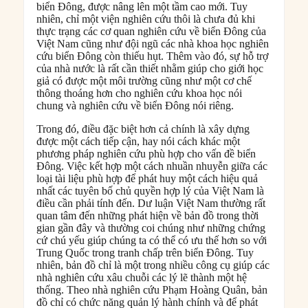
biển Đông, được nâng lên một tầm cao mới. Tuy
nhiên, chỉ một viện nghiên cứu thôi là chưa đủ khi
thực trạng các cơ quan nghiên cứu về biển Đông của
Việt Nam cũng như đội ngũ các nhà khoa học nghiên
cứu biển Đông còn thiếu hụt. Thêm vào đó, sự hỗ trợ
của nhà nước là rất cần thiết nhằm giúp cho giới học
giả có được một môi trường cũng như một cơ chế
thông thoáng hơn cho nghiên cứu khoa học nói
chung và nghiên cứu về biển Đông nói riêng.
Trong đó, điều đặc biệt hơn cả chính là xây dựng
được một cách tiếp cận, hay nói cách khác một
phương pháp nghiên cứu phù hợp cho vấn đề biển
Đông. Việc kết hợp một cách nhuần nhuyễn giữa các
loại tài liệu phù hợp để phát huy một cách hiệu quả
nhất các tuyên bố chủ quyền hợp lý của Việt Nam là
điều cần phải tính đến. Dư luận Việt Nam thường rất
quan tâm đến những phát hiện về bản đồ trong thời
gian gần đây và thường coi chúng như những chứng
cứ chú yếu giúp chúng ta có thể có ưu thế hơn so với
Trung Quốc trong tranh chấp trên biển Đông. Tuy
nhiên, bản đồ chỉ là một trong nhiều công cụ giúp các
nhà nghiên cứu xâu chuỗi các lý lẽ thành một hệ
thống. Theo nhà nghiên cứu Phạm Hoàng Quân, bản
đồ chỉ có chức năng quản lý hành chính và để phát