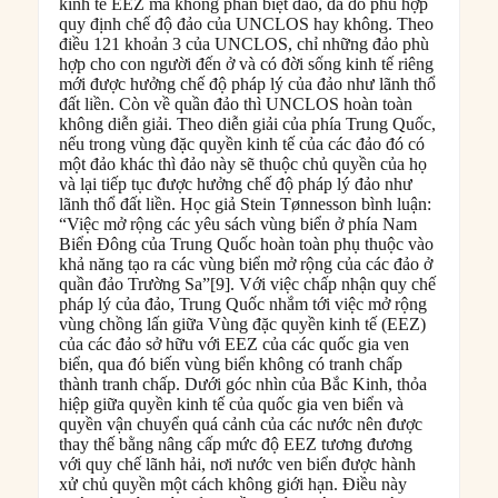
kinh tế EEZ mà không phân biệt đảo, đá đó phù hợp
quy định chế độ đảo của UNCLOS hay không. Theo
điều 121 khoản 3 của UNCLOS, chỉ những đảo phù
hợp cho con người đến ở và có đời sống kinh tế riêng
mới được hưởng chế độ pháp lý của đảo như lãnh thổ
đất liền. Còn về quần đảo thì UNCLOS hoàn toàn
không diễn giải. Theo diễn giải của phía Trung Quốc,
nếu trong vùng đặc quyền kinh tế của các đảo đó có
một đảo khác thì đảo này sẽ thuộc chủ quyền của họ
và lại tiếp tục được hưởng chế độ pháp lý đảo như
lãnh thổ đất liền. Học giả Stein Tønnesson bình luận:
“Việc mở rộng các yêu sách vùng biển ở phía Nam
Biển Đông của Trung Quốc hoàn toàn phụ thuộc vào
khả năng tạo ra các vùng biển mở rộng của các đảo ở
quần đảo Trường Sa”[9]. Với việc chấp nhận quy chế
pháp lý của đảo, Trung Quốc nhắm tới việc mở rộng
vùng chồng lấn giữa Vùng đặc quyền kinh tế (EEZ)
của các đảo sở hữu với EEZ của các quốc gia ven
biển, qua đó biến vùng biển không có tranh chấp
thành tranh chấp. Dưới góc nhìn của Bắc Kinh, thỏa
hiệp giữa quyền kinh tế của quốc gia ven biển và
quyền vận chuyển quá cảnh của các nước nên được
thay thế bằng nâng cấp mức độ EEZ tương đương
với quy chế lãnh hải, nơi nước ven biển được hành
xử chủ quyền một cách không giới hạn. Điều này