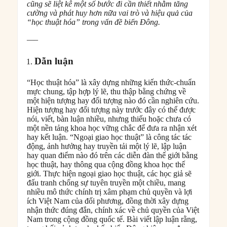
cũng sẽ liệt kê một số bước đi cần thiết nhằm tăng
cường và phát huy hơn nữa vai trò và hiệu quả của
“học thuật hóa” trong vấn đề biển Đông.
—–
Dẫn luận
“Học thuật hóa” là xây dựng những kiến thức-chuẩn
mực chung, tập hợp lý lẽ, thu thập bằng chứng về
một hiện tượng hay đối tượng nào đó cần nghiên cứu.
Hiện tượng hay đối tượng này trước đây có thể được
nói, viết, bàn luận nhiều, nhưng thiếu hoặc chưa có
một nền tảng khoa học vững chắc để đưa ra nhận xét
hay kết luận. “Ngoại giao học thuật” là công tác tác
động, ảnh hưởng hay truyền tải một lý lẽ, lập luận
hay quan điểm nào đó trên các diễn đàn thế giới bằng
học thuật, hay thông qua cộng đồng khoa học thế
giới. Thực hiện ngoại giao học thuật, các học giả sẽ
đấu tranh chống sự tuyên truyền một chiều, mang
nhiều mô thức chính trị xâm phạm chủ quyền và lợi
ích Việt Nam của đối phương, đồng thời xây dựng
nhận thức đúng đắn, chính xác về chủ quyền của Việt
Nam trong cộng đồng quốc tế. Bài viết lập luận rằng,