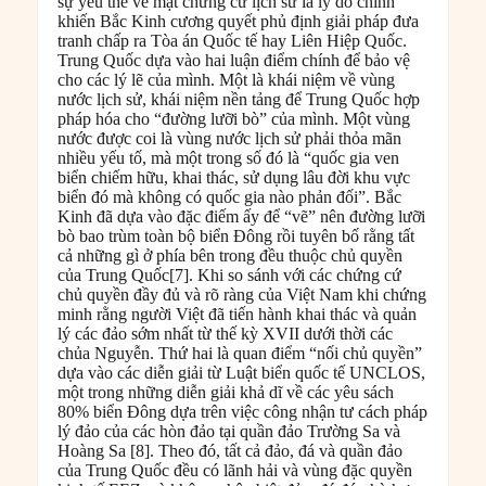
sự yếu thế về mặt chứng cứ lịch sử là lý do chính
khiến Bắc Kinh cương quyết phủ định giải pháp đưa
tranh chấp ra Tòa án Quốc tế hay Liên Hiệp Quốc.
Trung Quốc dựa vào hai luận điểm chính để bảo vệ
cho các lý lẽ của mình. Một là khái niệm về vùng
nước lịch sử, khái niệm nền tảng để Trung Quốc hợp
pháp hóa cho “đường lưỡi bò” của mình. Một vùng
nước được coi là vùng nước lịch sử phải thỏa mãn
nhiều yếu tố, mà một trong số đó là “quốc gia ven
biển chiếm hữu, khai thác, sử dụng lâu đời khu vực
biển đó mà không có quốc gia nào phản đối”. Bắc
Kinh đã dựa vào đặc điếm ấy để “vẽ” nên đường lưỡi
bò bao trùm toàn bộ biển Đông rồi tuyên bố rằng tất
cả những gì ở phía bên trong đều thuộc chủ quyền
của Trung Quốc[7]. Khi so sánh với các chứng cứ
chủ quyền đầy đủ và rõ ràng của Việt Nam khi chứng
minh rằng người Việt đã tiến hành khai thác và quản
lý các đảo sớm nhất từ thế kỳ XVII dưới thời các
chủa Nguyễn. Thứ hai là quan điểm “nối chủ quyền”
dựa vào các diễn giải từ Luật biển quốc tế UNCLOS,
một trong những diễn giải khả dĩ về các yêu sách
80% biển Đông dựa trên việc công nhận tư cách pháp
lý đảo của các hòn đảo tại quần đảo Trường Sa và
Hoàng Sa [8]. Theo đó, tất cả đảo, đá và quần đảo
của Trung Quốc đều có lãnh hải và vùng đặc quyền