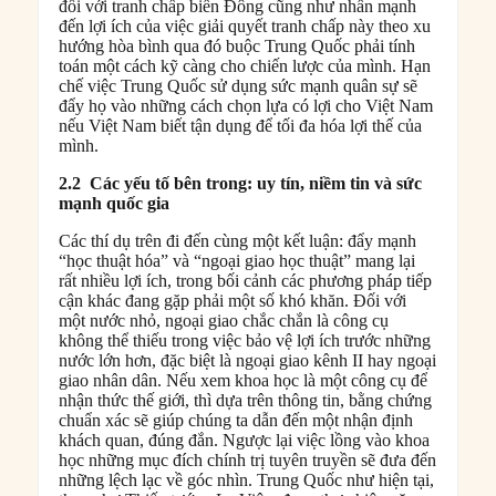
đối với tranh chấp biển Đông cũng như nhấn mạnh
đến lợi ích của việc giải quyết tranh chấp này theo xu
hướng hòa bình qua đó buộc Trung Quốc phải tính
toán một cách kỹ càng cho chiến lược của mình. Hạn
chế việc Trung Quốc sử dụng sức mạnh quân sự sẽ
đẩy họ vào những cách chọn lựa có lợi cho Việt Nam
nếu Việt Nam biết tận dụng để tối đa hóa lợi thế của
mình.
2.2
Các yếu tố bên trong: uy tín, niềm tin và sức
mạnh quốc gia
Các thí dụ trên đi đến cùng một kết luận: đẩy mạnh
“học thuật hóa” và “ngoại giao học thuật” mang lại
rất nhiều lợi ích, trong bối cảnh các phương pháp tiếp
cận khác đang gặp phải một số khó khăn. Đối với
một nước nhỏ, ngoại giao chắc chắn là công cụ
không thể thiếu trong việc bảo vệ lợi ích trước những
nước lớn hơn, đặc biệt là ngoại giao kênh II hay ngoại
giao nhân dân. Nếu xem khoa học là một công cụ để
nhận thức thế giới, thì dựa trên thông tin, bằng chứng
chuẩn xác sẽ giúp chúng ta dẫn đến một nhận định
khách quan, đúng đắn. Ngược lại việc lồng vào khoa
học những mục đích chính trị tuyên truyền sẽ đưa đến
những lệch lạc về góc nhìn. Trung Quốc như hiện tại,