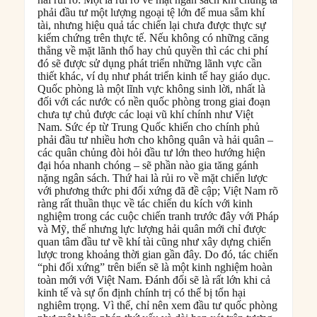
phải đầu tư một lượng ngoại tệ lớn để mua sắm khí
tài, nhưng hiệu quả tác chiến lại chưa được thực sự
kiểm chứng trên thực tế. Nếu không có những căng
thẳng về mặt lãnh thổ hay chủ quyền thì các chi phí
đó sẽ được sử dụng phát triển những lãnh vực cần
thiết khác, ví dụ như phát triển kinh tế hay giáo dục.
Quốc phòng là một lĩnh vực không sinh lời, nhất là
đối với các nước có nền quốc phòng trong giai đoạn
chưa tự chủ được các loại vũ khí chính như Việt
Nam. Sức ép từ Trung Quốc khiến cho chính phủ
phải đầu tư nhiều hơn cho không quân và hải quân –
các quân chủng đòi hỏi đầu tư lớn theo hướng hiện
đại hóa nhanh chóng – sẽ phần nào gia tăng gánh
nặng ngân sách. Thứ hai là rủi ro về mặt chiến lược
với phương thức phi đối xứng đã đề cập; Việt Nam rõ
ràng rất thuần thục về tác chiến du kích với kinh
nghiệm trong các cuộc chiến tranh trước đây với Pháp
và Mỹ, thế nhưng lực lượng hải quân mới chỉ được
quan tâm đầu tư về khí tài cũng như xây dựng chiến
lược trong khoảng thời gian gần đây. Do đó, tác chiến
“phi đối xứng” trên biển sẽ là một kinh nghiệm hoàn
toàn mới với Việt Nam. Đánh đổi sẽ là rất lớn khi cả
kinh tế và sự ổn định chính trị có thể bị tổn hại
nghiêm trọng. Vì thế, chỉ nên xem đầu tư quốc phòng