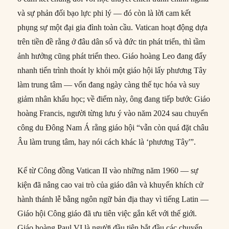
và sự phản đối bạo lực phi lý — đó còn là lời cam kết
phụng sự một đại gia đình toàn cầu. Vatican hoạt động dựa
trên tiền đề rằng ở đâu dân số và đức tin phát triển, thì tầm
ảnh hưởng cũng phát triển theo. Giáo hoàng Leo đang đẩy
nhanh tiến trình thoát ly khỏi một giáo hội lấy phương Tây
làm trung tâm — vốn đang ngày càng thế tục hóa và suy
giảm nhân khẩu học; về điểm này, ông đang tiếp bước Giáo
hoàng Francis, người từng lưu ý vào năm 2024 sau chuyến
công du Đông Nam Á rằng giáo hội “vẫn còn quá đặt châu
Âu làm trung tâm, hay nói cách khác là ‘phương Tây'”.
Kể từ Công đồng Vatican II vào những năm 1960 — sự
kiện đã nâng cao vai trò của giáo dân và khuyến khích cử
hành thánh lễ bằng ngôn ngữ bản địa thay vì tiếng Latin —
Giáo hội Công giáo đã ưu tiên việc gắn kết với thế giới.
Giáo hoàng Paul VI là người đầu tiên bắt đầu các chuyến