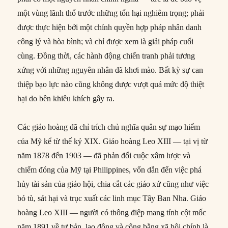
một vùng lãnh thổ trước những tổn hại nghiêm trọng; phải
được thực hiện bởi một chính quyền hợp pháp nhân danh
công lý và hòa bình; và chỉ được xem là giải pháp cuối
cùng. Đồng thời, các hành động chiến tranh phải tương
xứng với những nguyên nhân đã khơi mào. Bất kỳ sự can
thiệp bạo lực nào cũng không được vượt quá mức độ thiệt
hại do bên khiêu khích gây ra.
Các giáo hoàng đã chỉ trích chủ nghĩa quân sự mạo hiểm
của Mỹ kể từ thế kỷ XIX. Giáo hoàng Leo XIII — tại vị từ
năm 1878 đến 1903 — đã phản đối cuộc xâm lược và
chiếm đóng của Mỹ tại Philippines, vốn dẫn đến việc phá
hủy tài sản của giáo hội, chia cắt các giáo xứ cũng như việc
bỏ tù, sát hại và trục xuất các linh mục Tây Ban Nha. Giáo
hoàng Leo XIII — người có thông điệp mang tính cột mốc
năm 1891 về tư bản, lao động và công bằng xã hội chính là