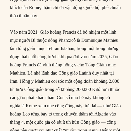
khích của Rome, thậm chí đã vận động Quốc hội phê chuẩn
thỏa thuận này.
Vào năm 2021, Giáo hoàng Francis đã bổ nhiệm một linh
mục người Bỉ thuộc dòng Phanxicô là Dominique Mathieu
làm tổng giám mục Tehran-Isfahan; trong một trong những
động thái cuối cùng trước khi qua đời vào năm 2025, Giáo
hoàng Francis đã vinh thăng hồng y cho Tổng Giám mục
Mathieu. Là nhà lãnh đạo Công giáo Latinh duy nhất tại
Iran, Hồng y Mathieu coi sóc một cộng đoàn khoảng 2.000
tín hữu Công giáo trong số khoảng 200.000 Kitô hữu thuộc
các giáo phái khác nhau. Con số nhỏ bé này không có
nghĩa là Rome xem nhẹ cộng đồng này; trái lại — như Giáo
hoàng Leo từng bày tỏ trong chuyến thăm tới Algeria vào
tháng 4, một quốc gia có rất ít tín hữu Công giáo — cộng
đồng này được coi như chất “muối” trong Kinh Thánh: một