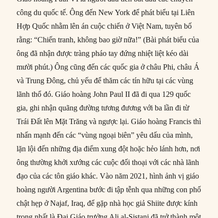
công du quốc tế. Ông đến New York để phát biểu tại Liên
Hợp Quốc nhằm lên án cuộc chiến ở Việt Nam, tuyên bố
rằng: “Chiến tranh, không bao giờ nữa!” (Bài phát biểu của
ông đã nhận được tràng pháo tay đứng nhiệt liệt kéo dài
mười phút.) Ông cũng đến các quốc gia ở châu Phi, châu Á
và Trung Đông, chủ yếu để thăm các tín hữu tại các vùng
lãnh thổ đó. Giáo hoàng John Paul II đã đi qua 129 quốc
gia, ghi nhận quãng đường tương đương với ba lần đi từ
Trái Đất lên Mặt Trăng và ngược lại. Giáo hoàng Francis thì
nhấn mạnh đến các “vùng ngoại biên” yêu dấu của mình,
lặn lội đến những địa điểm xung đột hoặc hẻo lánh hơn, nơi
ông thường khởi xướng các cuộc đối thoại với các nhà lãnh
đạo của các tôn giáo khác. Vào năm 2021, hình ảnh vị giáo
hoàng người Argentina bước đi tập tễnh qua những con phố
chật hẹp ở Najaf, Iraq, để gặp nhà học giả Shiite được kính
trọng nhất là Đại Giáo trưởng Ali al-Sistani đã trở thành một