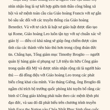
nhìn nhận ông là sự kết hợp giữa tinh thần công bằng xã
hội và sứ mệnh toàn cầu của Giáo hoàng Francis với sự gắn
bó sâu sắc đối với các truyền thống của Giáo hoàng
Benedict. Và với tư cách là luật sư giáo luật được đào tạo
tại Rome, Giáo hoàng Leo luôn tận tụy với sự chuẩn xác về
giáo lý — điều có khả năng sẽ giúp ông chiếm được cảm
tình của các thành viên bảo thủ hơn trong cộng đoàn đức
tin. Chẳng hạn, Tổng giám mục Timothy Broglio — người
quản lý hàng giáo sĩ phụng sự 1,8 triệu tín hữu Công giáo
trong quân đội Mỹ và được nhìn nhận rộng rãi là người bảo
thủ — đã đồng điệu với Giáo hoàng Leo trong các phát
biểu công khai của mình. Vào tháng Giêng, ông Broglio đã
ngầm chỉ trích bộ trưởng quốc phòng khi tuyên bố rằng các
binh sĩ Công giáo không phải tuân theo các mệnh lệnh phi
đạo đức, và sau đó đã phát biểu trên chương trình truyền
hình
Face the Nation
vào Chúa Nhật Phục Sinh rằng cuộc