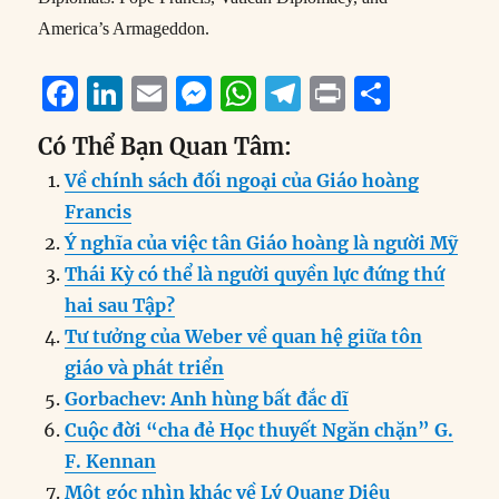
America’s Armageddon.
F
Li
E
M
W
T
P
S
a
n
m
e
h
el
ri
h
Có Thể Bạn Quan Tâm:
c
k
ai
ss
at
e
n
a
Về chính sách đối ngoại của Giáo hoàng
e
e
l
e
s
g
t
re
Francis
b
d
n
A
r
Ý nghĩa của việc tân Giáo hoàng là người Mỹ
o
I
g
p
a
Thái Kỳ có thể là người quyền lực đứng thứ
o
n
er
p
m
hai sau Tập?
k
Tư tưởng của Weber về quan hệ giữa tôn
giáo và phát triển
Gorbachev: Anh hùng bất đắc dĩ
Cuộc đời “cha đẻ Học thuyết Ngăn chặn” G.
F. Kennan
Một góc nhìn khác về Lý Quang Diệu