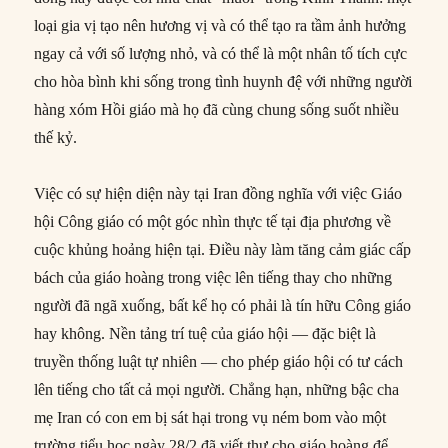
loại gia vị tạo nên hương vị và có thể tạo ra tầm ảnh hưởng
ngay cả với số lượng nhỏ, và có thể là một nhân tố tích cực
cho hòa bình khi sống trong tình huynh đệ với những người
hàng xóm Hồi giáo mà họ đã cùng chung sống suốt nhiều
thế kỷ.
Việc có sự hiện diện này tại Iran đồng nghĩa với việc Giáo
hội Công giáo có một góc nhìn thực tế tại địa phương về
cuộc khủng hoảng hiện tại. Điều này làm tăng cảm giác cấp
bách của giáo hoàng trong việc lên tiếng thay cho những
người đã ngã xuống, bất kể họ có phải là tín hữu Công giáo
hay không. Nền tảng trí tuệ của giáo hội — đặc biệt là
truyền thống luật tự nhiên — cho phép giáo hội có tư cách
lên tiếng cho tất cả mọi người. Chẳng hạn, những bậc cha
mẹ Iran có con em bị sát hại trong vụ ném bom vào một
trường tiểu học ngày 28/2 đã viết thư cho giáo hoàng để