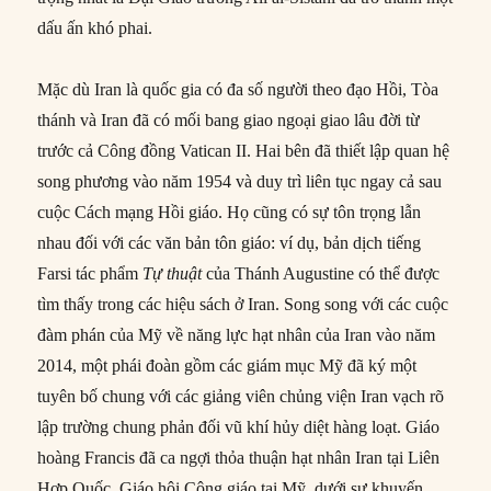
dấu ấn khó phai.
Mặc dù Iran là quốc gia có đa số người theo đạo Hồi, Tòa
thánh và Iran đã có mối bang giao ngoại giao lâu đời từ
trước cả Công đồng Vatican II. Hai bên đã thiết lập quan hệ
song phương vào năm 1954 và duy trì liên tục ngay cả sau
cuộc Cách mạng Hồi giáo. Họ cũng có sự tôn trọng lẫn
nhau đối với các văn bản tôn giáo: ví dụ, bản dịch tiếng
Farsi tác phẩm
Tự thuật
của Thánh Augustine có thể được
tìm thấy trong các hiệu sách ở Iran. Song song với các cuộc
đàm phán của Mỹ về năng lực hạt nhân của Iran vào năm
2014, một phái đoàn gồm các giám mục Mỹ đã ký một
tuyên bố chung với các giảng viên chủng viện Iran vạch rõ
lập trường chung phản đối vũ khí hủy diệt hàng loạt. Giáo
hoàng Francis đã ca ngợi thỏa thuận hạt nhân Iran tại Liên
Hợp Quốc. Giáo hội Công giáo tại Mỹ, dưới sự khuyến