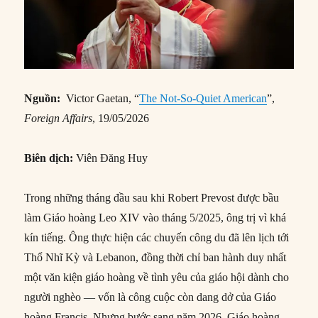
Nguồn:
Victor Gaetan, “
The Not-So-Quiet American
”,
Foreign Affairs
, 19/05/2026
Biên dịch:
Viên Đăng Huy
Trong những tháng đầu sau khi Robert Prevost được bầu
làm Giáo hoàng Leo XIV vào tháng 5/2025, ông trị vì khá
kín tiếng. Ông thực hiện các chuyến công du đã lên lịch tới
Thổ Nhĩ Kỳ và Lebanon, đồng thời chỉ ban hành duy nhất
một văn kiện giáo hoàng về tình yêu của giáo hội dành cho
người nghèo — vốn là công cuộc còn dang dở của Giáo
hoàng Francis. Nhưng bước sang năm 2026, Giáo hoàng