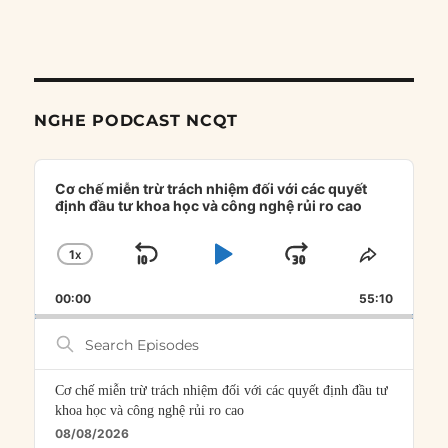
NGHE PODCAST NCQT
Audio
Player
Cơ chế miễn trừ trách nhiệm đối với các quyết
định đầu tư khoa học và công nghệ rủi ro cao
1
X
SKIP
PLAY
JUMP
CHANGE
SHARE
PLAYBACK
THIS
BACKWARD
PAUSE
FORWARD
00:00
RATE
55:10
EPISOD
Search
Episodes
Cơ chế miễn trừ trách nhiệm đối với các quyết định đầu tư
khoa học và công nghệ rủi ro cao
08/08/2026