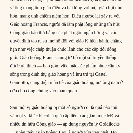
vì ông mang tính giáo điều và hài lòng với một giáo hội nhỏ
hơn, mang tính chiêm niệm hơn. Điều ngược lại xảy ra với
Giáo hoàng Francis, người đã làm phật lòng những tín hữu
Công giáo bảo thủ bằng các phát ngôn ngẫu hứng và các
quyết định tạo ra sự mơ hồ đối với giáo lý hiện hành, chẳng
hạn như việc chấp thuận chúc lành cho các cặp đôi đồng
giới. Giáo hoàng Francis cũng từ bỏ một số truyền thống
được ưa thích — bao gồm việc mặc các phẩm phục cầu kỳ,
sống trong dinh thự giáo hoàng và lưu trú tại Castel
Gandolfo, cung điện mùa hè của giáo hoàng, nơi ông đã mở
cửa cho công chúng vào tham quan.
Sau một vị giáo hoàng bị một số người coi là quá bảo thủ
và một vị khác bị coi là quá cấp tiến, các giám mục Mỹ và
nhiều tín hữu Công giáo — áp dụng nguyên lý Goldilocks
— nhận thấy Giáo hoàng Leo là người vừa vặn nhất. Họ