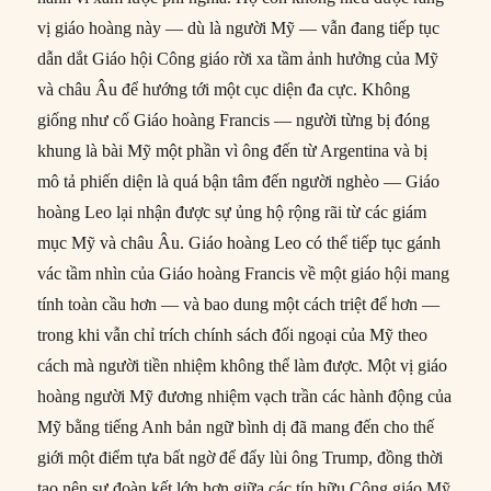
vị giáo hoàng này — dù là người Mỹ — vẫn đang tiếp tục
dẫn dắt Giáo hội Công giáo rời xa tầm ảnh hưởng của Mỹ
và châu Âu để hướng tới một cục diện đa cực. Không
giống như cố Giáo hoàng Francis — người từng bị đóng
khung là bài Mỹ một phần vì ông đến từ Argentina và bị
mô tả phiến diện là quá bận tâm đến người nghèo — Giáo
hoàng Leo lại nhận được sự ủng hộ rộng rãi từ các giám
mục Mỹ và châu Âu. Giáo hoàng Leo có thể tiếp tục gánh
vác tầm nhìn của Giáo hoàng Francis về một giáo hội mang
tính toàn cầu hơn — và bao dung một cách triệt để hơn —
trong khi vẫn chỉ trích chính sách đối ngoại của Mỹ theo
cách mà người tiền nhiệm không thể làm được. Một vị giáo
hoàng người Mỹ đương nhiệm vạch trần các hành động của
Mỹ bằng tiếng Anh bản ngữ bình dị đã mang đến cho thế
giới một điểm tựa bất ngờ để đẩy lùi ông Trump, đồng thời
tạo nên sự đoàn kết lớn hơn giữa các tín hữu Công giáo Mỹ