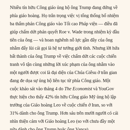
Nhiều tín hữu Công giáo ủng hộ ông Trump đang đứng về
phía giáo hoàng. Họ trân trọng việc vị tổng thống bổ nhiệm
ba thẩm phán Công giáo vào Tối cao Pháp viện — điều đã
giúp chấm dứt phán quyết Roe v. Wade trong nhiệm kỳ đầu
tiên của ông — và hoan nghênh nỗ lực gần đây của ông
nhằm đẩy lùi cái gọi là hệ tư tưởng giới tính. Nhưng lời hứa
bất thành của ông Trump về việc chấm dứt các cuộc chiến
tranh vô tận cùng những lời xúc phạm của ông nhắm vào
một người được coi là đại diện của Chúa Giêsu ở trần gian
đang đe dọa sự ủng hộ liên tục từ phía Công giáo. Một
cuộc khảo sát vào tháng 4 do
The Economist
và YouGov
thực hiện cho thấy 42% tín hữu Công giáo Mỹ ủng hộ lập
trường của Giáo hoàng Leo về cuộc chiến ở Iran, so với
31% dành cho ông Trump. Hơn sáu trên mười người có cái
nhìn thiện cảm với Giáo hoàng Leo (so với chưa đầy một
nửa dành cho ông Trump hoặc ông Vance).