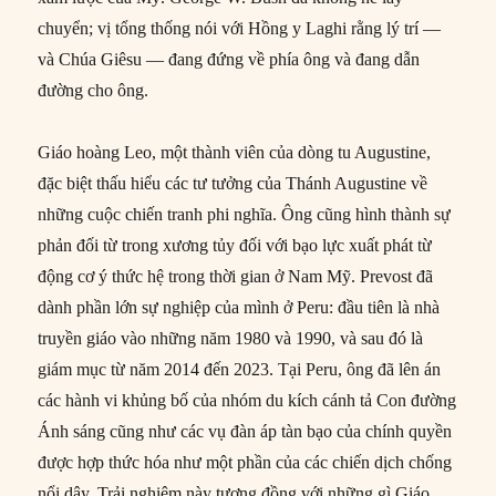
chuyển; vị tổng thống nói với Hồng y Laghi rằng lý trí —
và Chúa Giêsu — đang đứng về phía ông và đang dẫn
đường cho ông.
Giáo hoàng Leo, một thành viên của dòng tu Augustine,
đặc biệt thấu hiểu các tư tưởng của Thánh Augustine về
những cuộc chiến tranh phi nghĩa. Ông cũng hình thành sự
phản đối từ trong xương tủy đối với bạo lực xuất phát từ
động cơ ý thức hệ trong thời gian ở Nam Mỹ. Prevost đã
dành phần lớn sự nghiệp của mình ở Peru: đầu tiên là nhà
truyền giáo vào những năm 1980 và 1990, và sau đó là
giám mục từ năm 2014 đến 2023. Tại Peru, ông đã lên án
các hành vi khủng bố của nhóm du kích cánh tả Con đường
Ánh sáng cũng như các vụ đàn áp tàn bạo của chính quyền
được hợp thức hóa như một phần của các chiến dịch chống
nổi dậy. Trải nghiệm này tương đồng với những gì Giáo