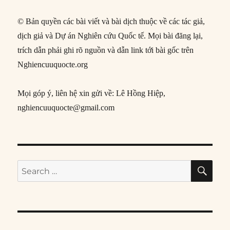
© Bản quyền các bài viết và bài dịch thuộc về các tác giả,
dịch giả và Dự án Nghiên cứu Quốc tế. Mọi bài đăng lại,
trích dẫn phải ghi rõ nguồn và dẫn link tới bài gốc trên
Nghiencuuquocte.org
Mọi góp ý, liên hệ xin gửi về: Lê Hồng Hiệp,
nghiencuuquocte@gmail.com
SE
Search
for: