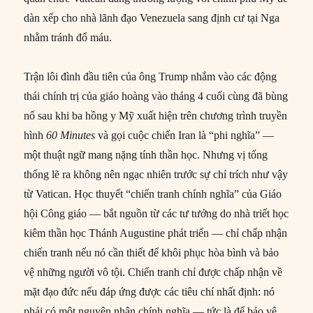
dàn xếp cho nhà lãnh đạo Venezuela sang định cư tại Nga
nhằm tránh đổ máu.
Trận lôi đình đầu tiên của ông Trump nhắm vào các động
thái chính trị của giáo hoàng vào tháng 4 cuối cùng đã bùng
nổ sau khi ba hồng y Mỹ xuất hiện trên chương trình truyền
hình
60 Minutes
và gọi cuộc chiến Iran là “phi nghĩa” —
một thuật ngữ mang nặng tính thần học. Nhưng vị tổng
thống lẽ ra không nên ngạc nhiên trước sự chỉ trích như vậy
từ Vatican. Học thuyết “chiến tranh chính nghĩa” của Giáo
hội Công giáo — bắt nguồn từ các tư tưởng do nhà triết học
kiêm thần học Thánh Augustine phát triển — chỉ chấp nhận
chiến tranh nếu nó cần thiết để khôi phục hòa bình và bảo
vệ những người vô tội. Chiến tranh chỉ được chấp nhận về
mặt đạo đức nếu đáp ứng được các tiêu chí nhất định: nó
phải có một nguyên nhân chính nghĩa — tức là để bảo vệ