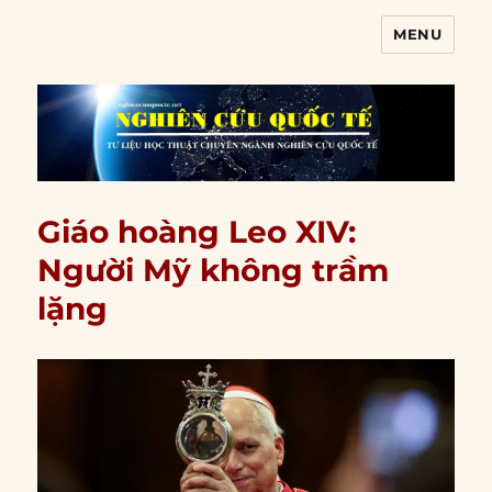
MENU
Nghiên cứu quốc tế
Giáo hoàng Leo XIV:
Người Mỹ không trầm
lặng