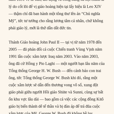
lý do cốt lõi để vị giáo hoàng hiện tại lấy hiệu là Leo XIV
— thậm chí đã ban hành một tông thư lên án “Chủ nghĩa
Mỹ”, tức tư tưởng cho rằng lương tâm cá nhân, chứ không
phải giáo lý, mới là thứ dẫn dắt đức tin.
Thánh Giáo hoàng John Paul II — tại vị từ năm 1978 đến
2005 — đã phản đối cả cuộc Chiến tranh Vùng Vịnh năm
1991 lẫn cuộc xâm lược Iraq năm 2003. Vào năm 2003,
ông đã cử Hồng y Pio Laghi — một người bạn lâu năm của
Tổng thống George H. W. Bush — đến cảnh báo con trai
ông, tức Tổng thống George W. Bush khi đó, rằng một
cuộc xâm lược sẽ dẫn đến thương vong vô số, xung đột
giáo phái giữa người Hồi giáo Shiite và Sunni, cùng sự bất
ổn khu vực lâu dài — bao gồm cả việc các cộng đồng Kitô
giáo bị biến thành dê tế thần và bị đàn áp để trả đũa cuộc
xâm lược của Mỹ. George W. Bush đã không hề lay