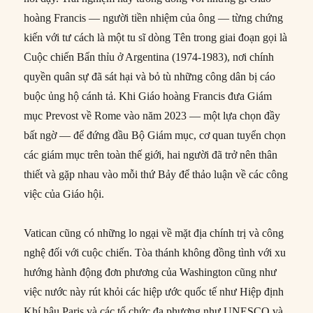
hoàng Francis — người tiền nhiệm của ông — từng chứng
kiến với tư cách là một tu sĩ dòng Tên trong giai đoạn gọi là
Cuộc chiến Bẩn thỉu ở Argentina (1974-1983), nơi chính
quyền quân sự đã sát hại và bỏ tù những công dân bị cáo
buộc ủng hộ cánh tả. Khi Giáo hoàng Francis đưa Giám
mục Prevost về Rome vào năm 2023 — một lựa chọn đầy
bất ngờ — để đứng đầu Bộ Giám mục, cơ quan tuyển chọn
các giám mục trên toàn thế giới, hai người đã trở nên thân
thiết và gặp nhau vào mỗi thứ Bảy để thảo luận về các công
việc của Giáo hội.
Vatican cũng có những lo ngại về mặt địa chính trị và công
nghệ đối với cuộc chiến. Tòa thánh không đồng tình với xu
hướng hành động đơn phương của Washington cũng như
việc nước này rút khỏi các hiệp ước quốc tế như Hiệp định
Khí hậu Paris và các tổ chức đa phương như UNESCO và