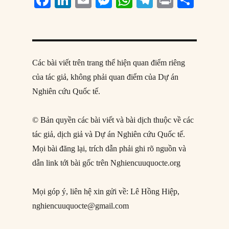
F
Li
E
M
W
T
P
S
a
n
m
e
h
el
ri
h
c
k
ai
ss
at
e
n
a
e
e
l
e
s
g
t
re
b
d
n
A
r
Các bài viết trên trang thể hiện quan điểm riêng
o
I
g
p
a
của tác giả, không phải quan điểm của Dự án
Nghiên cứu Quốc tế.
o
n
er
p
m
k
© Bản quyền các bài viết và bài dịch thuộc về các
tác giả, dịch giả và Dự án Nghiên cứu Quốc tế.
Mọi bài đăng lại, trích dẫn phải ghi rõ nguồn và
dẫn link tới bài gốc trên Nghiencuuquocte.org
Mọi góp ý, liên hệ xin gửi về: Lê Hồng Hiệp,
nghiencuuquocte@gmail.com