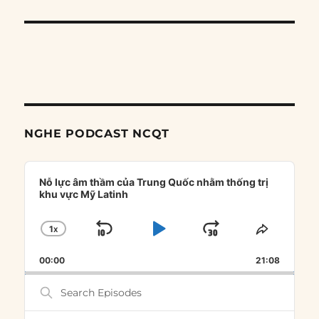
NGHE PODCAST NCQT
Audio
Player
Nỗ lực âm thầm của Trung Quốc nhằm thống trị
khu vực Mỹ Latinh
1
X
SKIP
PLAY
JUMP
CHANGE
SHARE
PLAYBACK
THIS
BACKWARD
PAUSE
FORWARD
00:00
RATE
21:08
EPISOD
Search
Episodes