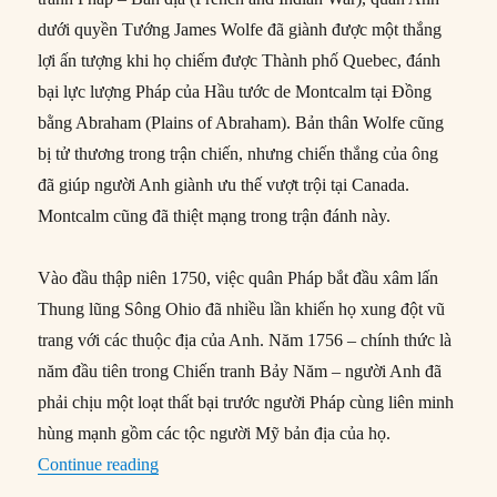
dưới quyền Tướng James Wolfe đã giành được một thắng
lợi ấn tượng khi họ chiếm được Thành phố Quebec, đánh
bại lực lượng Pháp của Hầu tước de Montcalm tại Đồng
bằng Abraham (Plains of Abraham). Bản thân Wolfe cũng
bị tử thương trong trận chiến, nhưng chiến thắng của ông
đã giúp người Anh giành ưu thế vượt trội tại Canada.
Montcalm cũng đã thiệt mạng trong trận đánh này.
Vào đầu thập niên 1750, việc quân Pháp bắt đầu xâm lấn
Thung lũng Sông Ohio đã nhiều lần khiến họ xung đột vũ
trang với các thuộc địa của Anh. Năm 1756 – chính thức là
năm đầu tiên trong Chiến tranh Bảy Năm – người Anh đã
phải chịu một loạt thất bại trước người Pháp cùng liên minh
hùng mạnh gồm các tộc người Mỹ bản địa của họ.
“13/09/1759: Anh giành chiến thắng tại Đồng 
Continue reading