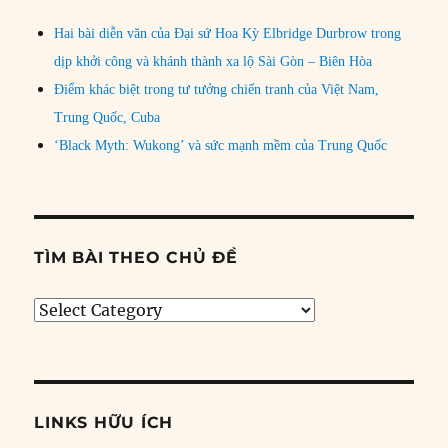
Hai bài diễn văn của Đại sứ Hoa Kỳ Elbridge Durbrow trong
dịp khởi công và khánh thành xa lộ Sài Gòn – Biên Hòa
Điểm khác biệt trong tư tưởng chiến tranh của Việt Nam,
Trung Quốc, Cuba
‘Black Myth: Wukong’ và sức mạnh mềm của Trung Quốc
TÌM BÀI THEO CHỦ ĐỀ
Tìm
bài
theo
chủ
đề
LINKS HỮU ÍCH