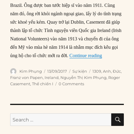
Brazil. Ông được ban tước hiệp sĩ vào năm 1911. Cùng
năm đó, ông rời khỏi ngành ngoại giao, lấy lý do tình trạng
sức khoẻ yếu kém. Quay trở lại Dublin, Casement đã giúp
thành lập tổ chức Tình nguyện viên Quốc gia Ireland (Irish
National Volunteers) vào năm 1913 và chuyến đi của ông
đến Mỹ vào mùa hè năm 1914 là nhằm mục đích kêu gọi
“13/09/1914: Ngư
ủng hộ cho tổ chức mới ra đời.
Continue reading
Author
Posted
Categories
Tags
Kim Phụng
13/09/2017
Sự kiện
1309
,
Anh
,
Đức
,
on
Franz von Papen
,
Ireland
,
Nguyễn Thị Kim Phụng
,
Roger
Casement
,
Thế chiến I
0 Comments
SE
Search
for: