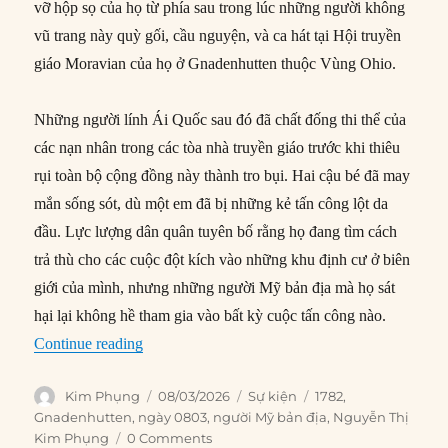
vỡ hộp sọ của họ từ phía sau trong lúc những người không
vũ trang này quỳ gối, cầu nguyện, và ca hát tại Hội truyền
giáo Moravian của họ ở Gnadenhutten thuộc Vùng Ohio.
Những người lính Ái Quốc sau đó đã chất đống thi thể của
các nạn nhân trong các tòa nhà truyền giáo trước khi thiêu
rụi toàn bộ cộng đồng này thành tro bụi. Hai cậu bé đã may
mắn sống sót, dù một em đã bị những kẻ tấn công lột da
đầu. Lực lượng dân quân tuyên bố rằng họ đang tìm cách
trả thù cho các cuộc đột kích vào những khu định cư ở biên
giới của mình, nhưng những người Mỹ bản địa mà họ sát
hại lại không hề tham gia vào bất kỳ cuộc tấn công nào.
“08/03/1782: Thảm sát Gnadenhutten”
Continue reading
Author
Posted
Categories
Tags
Kim Phụng
08/03/2026
Sự kiện
1782
,
on
Gnadenhutten
,
ngày 0803
,
người Mỹ bản địa
,
Nguyễn Thị
Kim Phụng
0 Comments