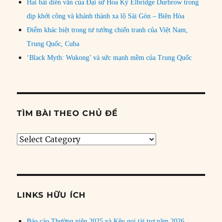
Hai bài diễn văn của Đại sứ Hoa Kỳ Elbridge Durbrow trong
dịp khởi công và khánh thành xa lộ Sài Gòn – Biên Hòa
Điểm khác biệt trong tư tưởng chiến tranh của Việt Nam,
Trung Quốc, Cuba
‘Black Myth: Wukong’ và sức mạnh mềm của Trung Quốc
TÌM BÀI THEO CHỦ ĐỀ
Tìm
bài
theo
chủ
đề
LINKS HỮU ÍCH
Báo cáo Thường niên 2025 và Kêu gọi tài trợ năm 2026