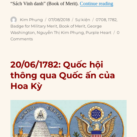
“07/08/1782
“Sách Vinh danh” (Book of Merit).
Continue reading
Author
Posted
Categories
Tags
Kim Phụng
07/08/2018
Sự kiện
0708
,
1782
,
on
Badge for Military Merit
,
Book of Merit
,
George
Washington
,
Nguyễn Thị Kim Phụng
,
Purple Heart
0
Comments
20/06/1782: Quốc hội
thông qua Quốc ấn của
Hoa Kỳ