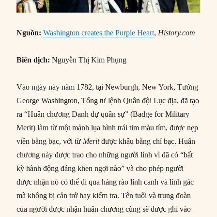
Nguồn:
Washington creates the Purple Heart
,
History.com
Biên dịch:
Nguyễn Thị Kim Phụng
Vào ngày này năm 1782, tại Newburgh, New York, Tướng
George Washington, Tổng tư lệnh Quân đội Lục địa, đã tạo
ra “Huân chương Danh dự quân sự” (Badge for Military
Merit) làm từ một mảnh lụa hình trái tim màu tím, được nẹp
viền bằng bạc, với từ
Merit
được khâu bằng chỉ bạc. Huân
chương này được trao cho những người lính vì đã có “bất
kỳ hành động đáng khen ngợi nào” và cho phép người
được nhận nó có thể đi qua hàng rào lính canh và lính gác
mà không bị cản trở hay kiểm tra. Tên tuổi và trung đoàn
của người được nhận huân chương cũng sẽ được ghi vào