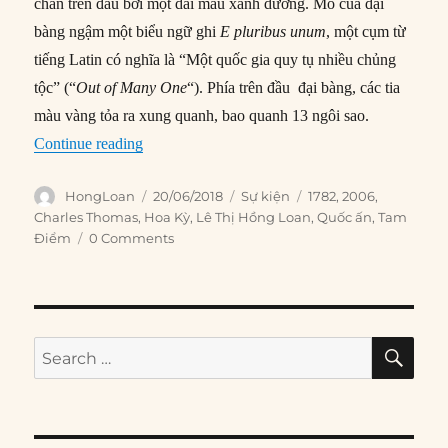
chắn trên đầu bởi một dải màu xanh dương. Mỏ của đại
bàng ngậm một biểu ngữ ghi
E pluribus unum
, một cụm từ
tiếng Latin có nghĩa là “Một quốc gia quy tụ nhiều chủng
tộc” (“
Out of Many One
“). Phía trên đầu đại bàng, các tia
màu vàng tỏa ra xung quanh, bao quanh 13 ngôi sao.
“20/06/1782: Quốc hội thông qua Quốc ấn của
Continue reading
Author
Posted
Categories
Tags
HongLoan
20/06/2018
Sự kiện
1782
,
2006
,
on
Charles Thomas
,
Hoa Kỳ
,
Lê Thị Hồng Loan
,
Quốc ấn
,
Tam
Điểm
0 Comments
SE
Search
for: