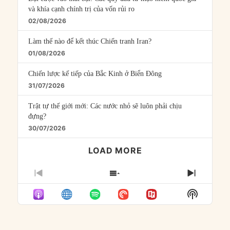
và khía cạnh chính trị của vốn rủi ro
02/08/2026
Làm thế nào để kết thúc Chiến tranh Iran?
01/08/2026
Chiến lược kế tiếp của Bắc Kinh ở Biển Đông
31/07/2026
Trật tự thế giới mới: Các nước nhỏ sẽ luôn phải chịu
đựng?
30/07/2026
LOAD MORE
PREVIOUS
SHOW
NEXT
EPISODE
EPISODES
EPISO
Show
LIST
Podcast
Informat