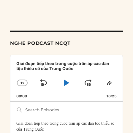
NGHE PODCAST NCQT
Audio
Player
Giai đoạn tiếp theo trong cuộc trấn áp các dân
tộc thiểu số của Trung Quốc
1
X
SKIP
PLAY
JUMP
CHANGE
SHARE
PLAYBACK
THIS
BACKWARD
PAUSE
FORWARD
00:00
RATE
16:25
EPISOD
Search
Episodes
Giai đoạn tiếp theo trong cuộc trấn áp các dân tộc thiểu số
của Trung Quốc