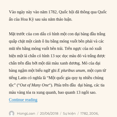
Vào ngày này vào năm 1782, Quốc hội đã thông qua Quốc
ấn của Hoa Kỳ sau sáu năm thảo luận.
Mặt trước của con dấu có hình một con đại bàng đầu trắng
quắp chặt một cành ô liu bằng móng vuốt bên phải và các
mũi tên bằng móng vuốt bên trái. Trên ngực của nó xuất
hiện một lá chắn có hình 13 sọc dọc màu đỏ và trắng được
chắn trên đầu bởi một dải màu xanh dương. Mỏ của đại
bàng ngậm một biểu ngữ ghi
E pluribus unum
, một cụm từ
tiếng Latin có nghĩa là “Một quốc gia quy tụ nhiều chủng
tộc” (“
Out of Many One
“). Phía trên đầu đại bàng, các tia
màu vàng tỏa ra xung quanh, bao quanh 13 ngôi sao.
“20/06/1782: Quốc hội thông qua Quốc ấn của
Continue reading
Author
Posted
Categories
Tags
HongLoan
20/06/2018
Sự kiện
1782
,
2006
,