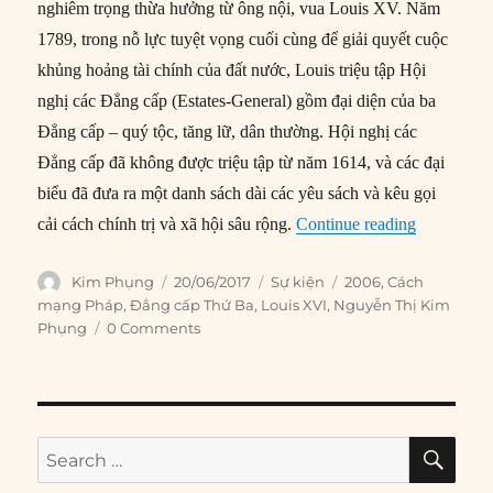
nghiêm trọng thừa hưởng từ ông nội, vua Louis XV. Năm
1789, trong nỗ lực tuyệt vọng cuối cùng để giải quyết cuộc
khủng hoảng tài chính của đất nước, Louis triệu tập Hội
nghị các Đẳng cấp (Estates-General) gồm đại diện của ba
Đẳng cấp – quý tộc, tăng lữ, dân thường. Hội nghị các
Đẳng cấp đã không được triệu tập từ năm 1614, và các đại
biểu đã đưa ra một danh sách dài các yêu sách và kêu gọi
“20/06/178
cải cách chính trị và xã hội sâu rộng.
Continue reading
Author
Posted
Categories
Tags
Kim Phụng
20/06/2017
Sự kiện
2006
,
Cách
on
mạng Pháp
,
Đẳng cấp Thứ Ba
,
Louis XVI
,
Nguyễn Thị Kim
Phụng
0 Comments
SE
Search
for: