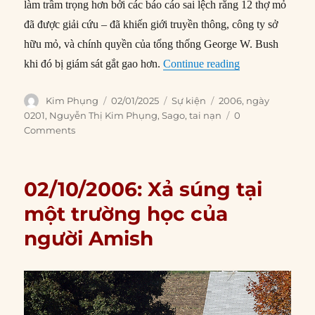
làm trầm trọng hơn bởi các báo cáo sai lệch rằng 12 thợ mỏ
đã được giải cứu – đã khiến giới truyền thông, công ty sở
hữu mỏ, và chính quyền của tổng thống George W. Bush
“02/01/2006: T
khi đó bị giám sát gắt gao hơn.
Continue reading
Author
Posted
Categories
Tags
Kim Phụng
02/01/2025
Sự kiện
2006
,
ngày
on
0201
,
Nguyễn Thị Kim Phụng
,
Sago
,
tai nạn
0
Comments
02/10/2006: Xả súng tại
một trường học của
người Amish