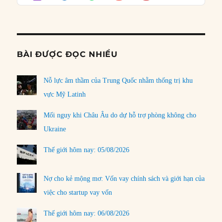
Podcast
Informat
BÀI ĐƯỢC ĐỌC NHIỀU
Nỗ lực âm thầm của Trung Quốc nhằm thống trị khu
vực Mỹ Latinh
Mối nguy khi Châu Âu do dự hỗ trợ phòng không cho
Ukraine
Thế giới hôm nay: 05/08/2026
Nợ cho kẻ mộng mơ: Vốn vay chính sách và giới hạn của
việc cho startup vay vốn
Thế giới hôm nay: 06/08/2026