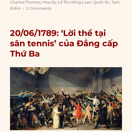
on
Charles Thomas
,
Hoa Kỳ
,
Lê Thị Hồng Loan
,
Quốc ấn
,
Tam
Điểm
0 Comments
20/06/1789: ‘Lời thề tại
sân tennis’ của Đẳng cấp
Thứ Ba