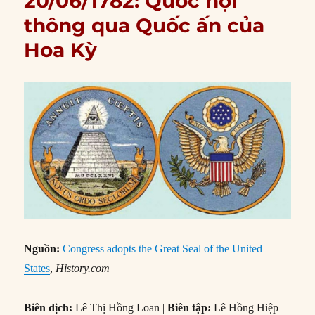
20/06/1782: Quốc hội
thông qua Quốc ấn của
Hoa Kỳ
Nguồn:
Congress adopts the Great Seal of the United
States
,
History.com
Biên dịch:
Lê Thị Hồng Loan |
Biên tập:
Lê Hồng Hiệp