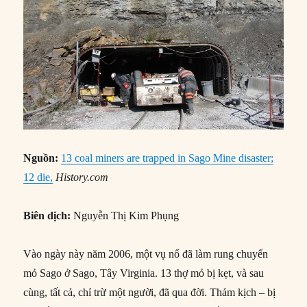
Nguồn:
13 coal miners are trapped in Sago Mine disaster;
12 die,
History.com
Biên dịch:
Nguyễn Thị Kim Phụng
Vào ngày này năm 2006, một vụ nổ đã làm rung chuyển
mỏ Sago ở Sago, Tây Virginia. 13 thợ mỏ bị kẹt, và sau
cùng, tất cả, chỉ trừ một người, đã qua đời. Thảm kịch – bị