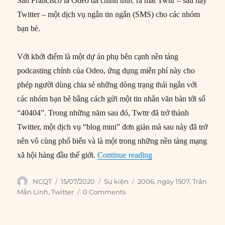
San Francisco là Odeo đã chính thức ra mắt Twttr – sau này
Twitter – một dịch vụ ngắn tin ngắn (SMS) cho các nhóm
bạn bè.
Với khởi điểm là một dự án phụ bên cạnh nền tảng
podcasting chính của Odeo, ứng dụng miễn phí này cho
phép người dùng chia sẻ những dòng trạng thái ngắn với
các nhóm bạn bè bằng cách gửi một tin nhắn văn bản tới số
“40404”. Trong những năm sau đó, Twttr đã trở thành
Twitter, một dịch vụ “blog mini” đơn giản mà sau này đã trở
nên vô cùng phổ biến và là một trong những nền tảng mạng
“15/07/2006: Twitter r
xã hội hàng đầu thế giới.
Continue reading
Author
Posted
Categories
Tags
NCQT
15/07/2020
Sự kiện
2006
,
ngày 1507
,
Trần
on
Mẫn Linh
,
Twitter
0 Comments