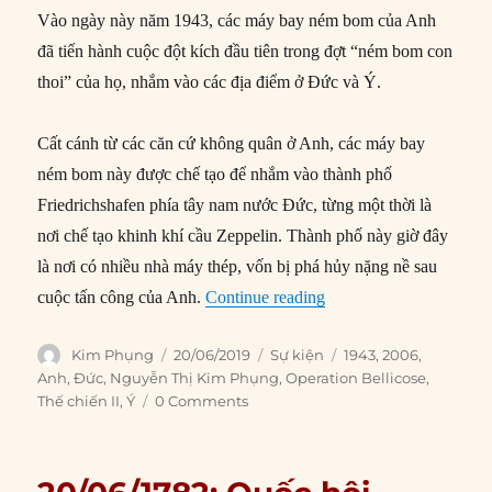
Vào ngày này năm 1943, các máy bay ném bom của Anh
đã tiến hành cuộc đột kích đầu tiên trong đợt “ném bom con
thoi” của họ, nhắm vào các địa điểm ở Đức và Ý.
Cất cánh từ các căn cứ không quân ở Anh, các máy bay
ném bom này được chế tạo để nhắm vào thành phố
Friedrichshafen phía tây nam nước Đức, từng một thời là
nơi chế tạo khinh khí cầu Zeppelin. Thành phố này giờ đây
là nơi có nhiều nhà máy thép, vốn bị phá hủy nặng nề sau
“20/06/1943: Anh phát 
cuộc tấn công của Anh.
Continue reading
Author
Posted
Categories
Tags
Kim Phụng
20/06/2019
Sự kiện
1943
,
2006
,
on
Anh
,
Đức
,
Nguyễn Thị Kim Phụng
,
Operation Bellicose
,
Thế chiến II
,
Ý
0 Comments