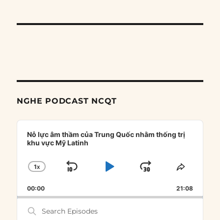
NGHE PODCAST NCQT
Audio
Player
Nỗ lực âm thầm của Trung Quốc nhằm thống trị
khu vực Mỹ Latinh
1
X
SKIP
PLAY
JUMP
CHANGE
SHARE
PLAYBACK
THIS
BACKWARD
PAUSE
FORWARD
00:00
RATE
21:08
EPISOD
Search
Episodes