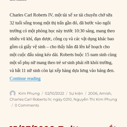
Charles Carl Roberts IV, một tài xế xe tải chuyên chở sữa
32 tuổi sống trong một thị trấn gần đó, đã bước vào ngôi
trường có một phòng học này trước 10:30 sáng, mang theo
nhiều vũ khí, đạn dược, công cụ và các vật dụng khác bao
gồm cả giấy vệ sinh – cho thấy hắn đã lên kế hoạch cho
một cuộc đấu súng kéo dài. Roberts buộc 15 nam sinh cùng
một số phụ nữ mang theo trẻ sơ sinh phải rời khỏi trường,
và bắt 11 nữ sinh còn lại xếp hàng dựa lưng vào bảng đen.
“02/10/2006: Xả súng tại một trường học của n
Continue reading
Author
Posted
Categories
Tags
Kim Phụng
02/10/2022
Sự kiện
2006
,
Amish
,
on
Charles Carl Roberts IV
,
ngày 0210
,
Nguyễn Thị Kim Phụng
0 Comments