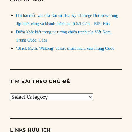
Hai bài diễn văn của Đại sứ Hoa Kỳ Elbridge Durbrow trong
dịp khởi công và khánh thành xa lộ Sài Gòn – Biên Hòa
Điểm khác biệt trong tư tưởng chiến tranh của Việt Nam,
Trung Quốc, Cuba
‘Black Myth: Wukong’ và sức mạnh mềm của Trung Quốc
TÌM BÀI THEO CHỦ ĐỀ
Tìm
bài
theo
chủ
đề
LINKS HỮU ÍCH