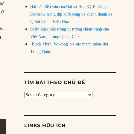
tự
Hai bài diễn văn của Đại sứ Hoa Kỳ Elbridge
 ở
Durbrow trong dịp khởi công và khánh thành xa
lộ Sài Gòn – Biên Hòa
is
Điểm khác biệt trong tư tưởng chiến tranh của
m
Việt Nam, Trung Quốc, Cuba
‘Black Myth: Wukong’ và sức mạnh mềm của
Trung Quốc
TÌM BÀI THEO CHỦ ĐỀ
Tìm
bài
theo
chủ
đề
LINKS HỮU ÍCH