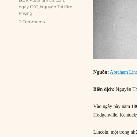
Tags
1809
,
Abraham Lincoln
,
ngày 1202
,
Nguyễn Thị Kim
Phụng
0 Comments
Nguồn:
Abraham Linc
Biên dịch:
Nguyễn Th
Vào ngày này năm 180
Hodgenville, Kentuck
Lincoln, một trong nh