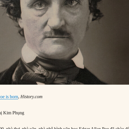
oe is born
,
History.com
ị Kim Phụng
, nhà thơ, nhà văn, nhà phê bình văn học Edgar Allan Poe đã chào đ