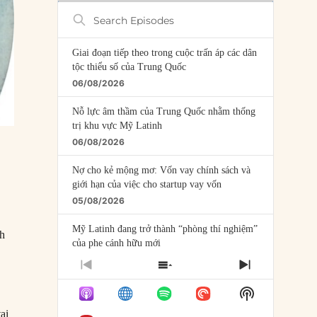
Search
Episodes
Giai đoạn tiếp theo trong cuộc trấn áp các dân
tộc thiểu số của Trung Quốc
06/08/2026
Nỗ lực âm thầm của Trung Quốc nhằm thống
trị khu vực Mỹ Latinh
06/08/2026
Nợ cho kẻ mộng mơ: Vốn vay chính sách và
giới hạn của việc cho startup vay vốn
05/08/2026
Mỹ Latinh đang trở thành “phòng thí nghiệm”
nh
của phe cánh hữu mới
04/08/2026
PREVIOUS
SHOW
NEXT
EPISODE
EPISODES
EPISODE
Tại sao Trung Quốc phủ nhận cuộc gặp với
Show
LIST
Ngoại trưởng Nhật Bản?
Podcast
ại