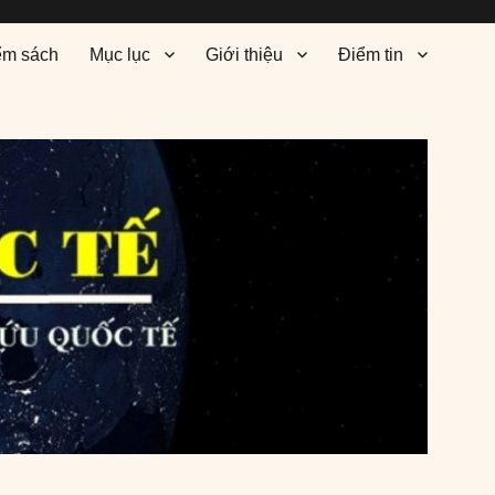
ểm sách
Mục lục
Giới thiệu
Điểm tin