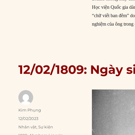
Học viện Quốc gia dàn
“chữ viết ban đêm” do
nghiệm của ông trong
12/02/1809: Ngày 
Author
Kim Phụng
Posted
12/02/2023
on
Categories
Nhân vật
,
Sự kiện