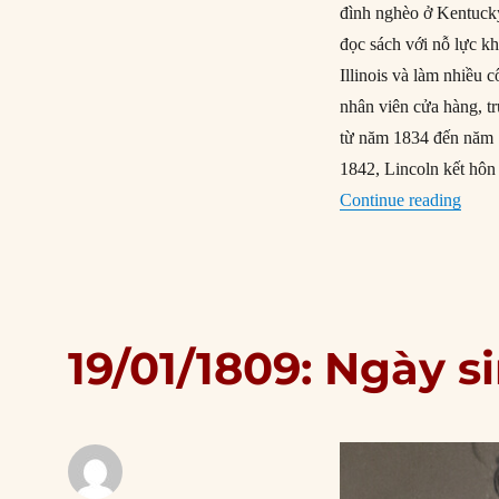
đình nghèo ở Kentucky
đọc sách với nỗ lực k
Illinois và làm nhiều 
nhân viên cửa hàng, tr
từ năm 1834 đến năm 1
1842, Lincoln kết hôn
“12/
Continue reading
19/01/1809: Ngày s