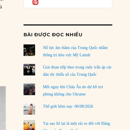
Informatio
04/08/2026
là
Điểm mù chiến lược của Trump tại Thái Bình
Dương
”
03/08/2026
BÀI ĐƯỢC ĐỌC NHIỀU
Đặt cược vào thất bại: Các quỹ đầu tư mạo
hiểm quốc gia và khía cạnh chính trị của vốn
rủi ro
Nỗ lực âm thầm của Trung Quốc nhằm
02/08/2026
thống trị khu vực Mỹ Latinh
Làm thế nào để kết thúc Chiến tranh Iran?
Giai đoạn tiếp theo trong cuộc trấn áp các
01/08/2026
dân tộc thiểu số của Trung Quốc
Chiến lược kế tiếp của Bắc Kinh ở Biển Đông
Mối nguy khi Châu Âu do dự hỗ trợ
31/07/2026
phòng không cho Ukraine
Trật tự thế giới mới: Các nước nhỏ sẽ luôn
Thế giới hôm nay: 06/08/2026
phải chịu đựng?
30/07/2026
Tại sao AI lại là một rủi ro đối với Đảng
LOAD MORE