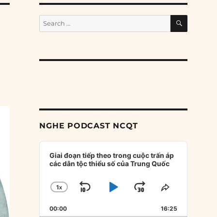
SEARCH
Search
for:
NGHE PODCAST NCQT
Audio
Player
Giai đoạn tiếp theo trong cuộc trấn áp
các dân tộc thiểu số của Trung Quốc
1
X
SKIP
PLAY
JUMP
CHANGE
SHARE
PLAYBACK
THIS
BACKWARD
PAUSE
FORWARD
00:00
RATE
16:25
EPISODE