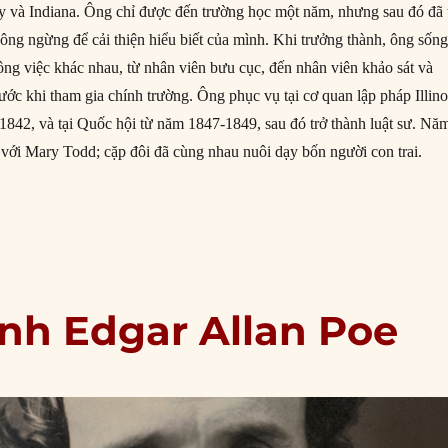
 và Indiana. Ông chỉ được đến trường học một năm, nhưng sau đó đã 
hông ngừng để cải thiện hiểu biết của mình. Khi trưởng thành, ông sống
công việc khác nhau, từ nhân viên bưu cục, đến nhân viên khảo sát và
ước khi tham gia chính trường. Ông phục vụ tại cơ quan lập pháp Illino
842, và tại Quốc hội từ năm 1847-1849, sau đó trở thành luật sư. Nă
 với Mary Todd; cặp đôi đã cùng nhau nuôi dạy bốn người con trai.
02/1809: Ngày sinh Abraham Lincoln”
inh Edgar Allan Poe