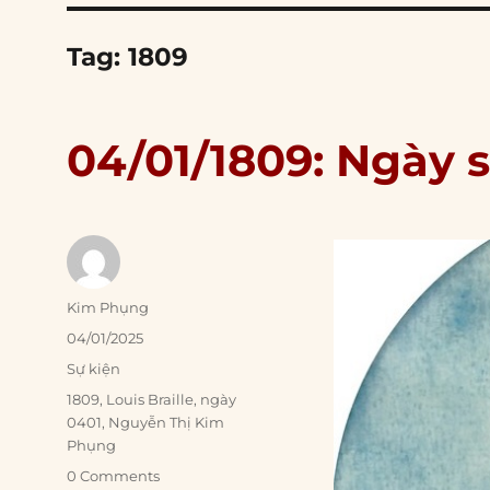
Tag:
1809
04/01/1809: Ngày s
Author
Kim Phụng
Posted
04/01/2025
on
Categories
Sự kiện
Tags
1809
,
Louis Braille
,
ngày
0401
,
Nguyễn Thị Kim
Phụng
0 Comments