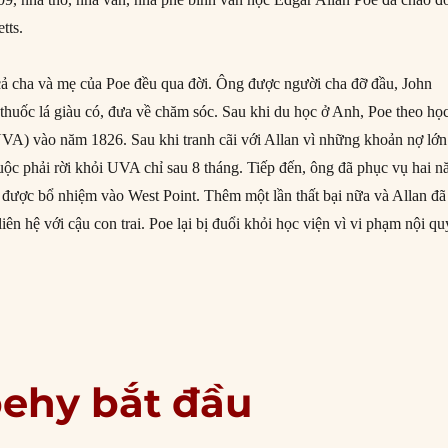
tts.
cả cha và mẹ của Poe đều qua đời. Ông được người cha đỡ đầu, John
 thuốc lá giàu có, đưa về chăm sóc. Sau khi du học ở Anh, Poe theo họ
(UVA) vào năm 1826. Sau khi tranh cãi với Allan vì những khoản nợ lớn
uộc phải rời khỏi UVA chỉ sau 8 tháng. Tiếp đến, ông đã phục vụ hai 
được bổ nhiệm vào West Point. Thêm một lần thất bại nữa và Allan đã
iên hệ với cậu con trai. Poe lại bị đuổi khỏi học viện vì vi phạm nội qu
1/1809: Ngày sinh Edgar Allan Poe”
pehy bắt đầu