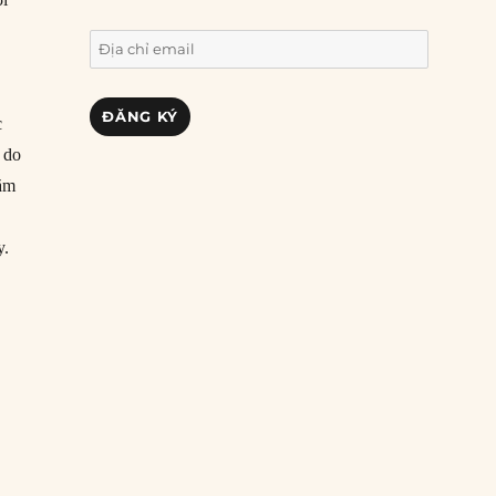
Địa
chỉ
email
ĐĂNG KÝ
c
 do
năm
y.