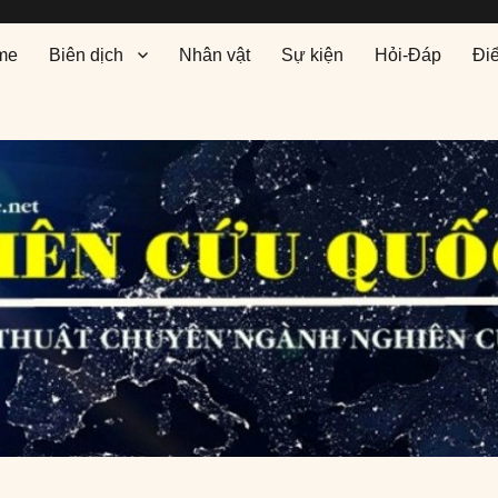
me
Biên dịch
Nhân vật
Sự kiện
Hỏi-Đáp
Đi