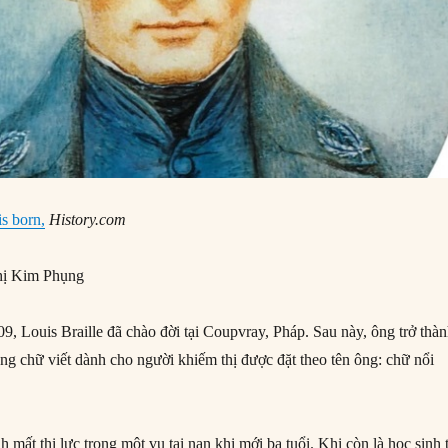
is born,
History.com
ị Kim Phụng
, Louis Braille đã chào đời tại Coupvray, Pháp. Sau này, ông trở thà
ống chữ viết dành cho người khiếm thị được đặt theo tên ông: chữ nổi
 mất thị lực trong một vụ tai nạn khi mới ba tuổi. Khi còn là học sinh t