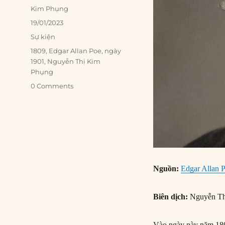
Author
Kim Phụng
Posted
19/01/2023
on
Categories
Sự kiện
Tags
1809
,
Edgar Allan Poe
,
ngày
1901
,
Nguyễn Thị Kim
Phụng
0 Comments
Nguồn:
Edgar Allan P
Biên dịch:
Nguyễn Th
Vào ngày này năm 1809