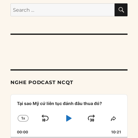
SE
Search
for:
NGHE PODCAST NCQT
Audio
Player
Tại sao Mỹ cứ liên tục đánh đâu thua đó?
1
X
SKIP
PLAY
JUMP
CHANGE
SHARE
PLAYBACK
THIS
BACKWARD
PAUSE
FORWARD
00:00
RATE
10:21
EPISOD