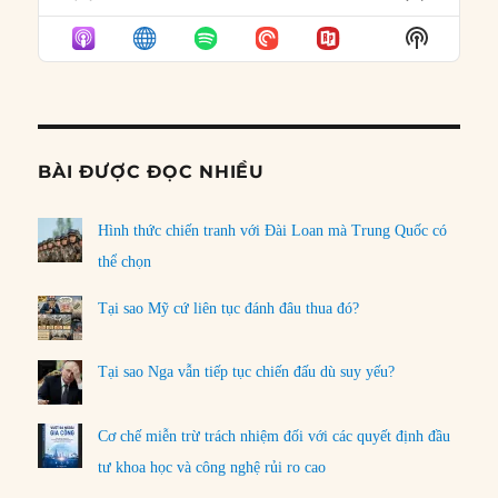
PREVIOUS
SHOW
NEXT
EPISODE
EPISODES
EPISO
Show
LIST
Podcast
Informat
BÀI ĐƯỢC ĐỌC NHIỀU
Hình thức chiến tranh với Đài Loan mà Trung Quốc có
thể chọn
Tại sao Mỹ cứ liên tục đánh đâu thua đó?
Tại sao Nga vẫn tiếp tục chiến đấu dù suy yếu?
Cơ chế miễn trừ trách nhiệm đối với các quyết định đầu
tư khoa học và công nghệ rủi ro cao