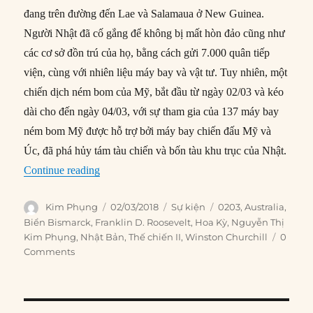
đang trên đường đến Lae và Salamaua ở New Guinea.
Người Nhật đã cố gắng để không bị mất hòn đảo cũng như
các cơ sở đồn trú của họ, bằng cách gửi 7.000 quân tiếp
viện, cùng với nhiên liệu máy bay và vật tư. Tuy nhiên, một
chiến dịch ném bom của Mỹ, bắt đầu từ ngày 02/03 và kéo
dài cho đến ngày 04/03, với sự tham gia của 137 máy bay
ném bom Mỹ được hỗ trợ bởi máy bay chiến đấu Mỹ và
Úc, đã phá hủy tám tàu chiến và bốn tàu khu trục của Nhật.
“02/03/1943: Trận Biển Bismarck”
Continue reading
Author
Posted
Categories
Tags
Kim Phụng
02/03/2018
Sự kiện
0203
,
Australia
,
on
Biển Bismarck
,
Franklin D. Roosevelt
,
Hoa Kỳ
,
Nguyễn Thị
Kim Phụng
,
Nhật Bản
,
Thế chiến II
,
Winston Churchill
0
Comments