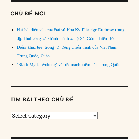
CHỦ ĐỀ MỚI
Hai bài diễn văn của Đại sứ Hoa Kỳ Elbridge Durbrow trong
dịp khởi công và khánh thành xa lộ Sài Gòn – Biên Hòa
Điểm khác biệt trong tư tưởng chiến tranh của Việt Nam,
Trung Quốc, Cuba
‘Black Myth: Wukong’ và sức mạnh mềm của Trung Quốc
TÌM BÀI THEO CHỦ ĐỀ
Tìm
bài
theo