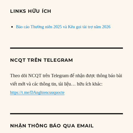
chủ
đề
LINKS HỮU ÍCH
Báo cáo Thường niên 2025 và Kêu gọi tài trợ năm 2026
NCQT TRÊN TELEGRAM
Theo dõi NCQT trên Telegram để nhận được thông báo bài
viết mới và các thông tin, tài liệu… hữu ích khác:
https://t.me/DAnghiencuuquocte
NHẬN THÔNG BÁO QUA EMAIL