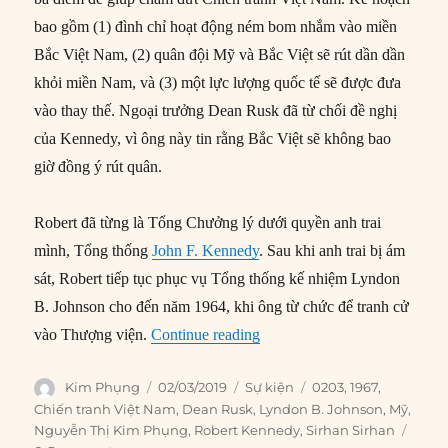
bao gồm (1) đình chỉ hoạt động ném bom nhắm vào miền
Bắc Việt Nam, (2) quân đội Mỹ và Bắc Việt sẽ rút dần dần
khỏi miền Nam, và (3) một lực lượng quốc tế sẽ được đưa
vào thay thế. Ngoại trưởng Dean Rusk đã từ chối đề nghị
của Kennedy, vì ông này tin rằng Bắc Việt sẽ không bao
giờ đồng ý rút quân.
Robert đã từng là Tổng Chưởng lý dưới quyền anh trai
mình, Tổng thống
John F. Kennedy
. Sau khi anh trai bị ám
sát, Robert tiếp tục phục vụ Tổng thống kế nhiệm Lyndon
B. Johnson cho đến năm 1964, khi ông từ chức để tranh cử
“02/03/1967: Robert Kennedy
vào Thượng viện.
Continue reading
Author
Posted
Categories
Tags
Kim Phụng
02/03/2019
Sự kiện
0203
,
1967
,
on
Chiến tranh Việt Nam
,
Dean Rusk
,
Lyndon B. Johnson
,
Mỹ
,
Nguyễn Thị Kim Phụng
,
Robert Kennedy
,
Sirhan Sirhan