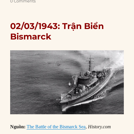
0 Comments
02/03/1943: Trận Biển
Bismarck
Nguồn:
The Battle of the Bismarck Sea
,
History.com