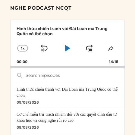
NGHE PODCAST NCQT
Audio
Player
Hình thức chiến tranh với Đài Loan mà Trung
Quốc có thể chọn
1
X
SKIP
PLAY
JUMP
CHANGE
SHARE
PLAYBACK
THIS
BACKWARD
PAUSE
FORWARD
00:00
RATE
14:15
EPISOD
Search
Episodes
Hình thức chiến tranh với Đài Loan mà Trung Quốc có thể
chọn
09/08/2026
Cơ chế miễn trừ trách nhiệm đối với các quyết định đầu tư
khoa học và công nghệ rủi ro cao
08/08/2026