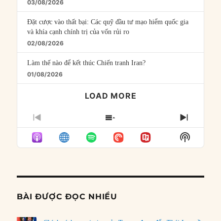
03/08/2026
Đặt cược vào thất bại: Các quỹ đầu tư mạo hiểm quốc gia
và khía cạnh chính trị của vốn rủi ro
02/08/2026
Làm thế nào để kết thúc Chiến tranh Iran?
01/08/2026
LOAD MORE
PREVIOUS
SHOW
NEXT
EPISODE
EPISODES
EPISO
Show
LIST
Podcast
Informat
BÀI ĐƯỢC ĐỌC NHIỀU