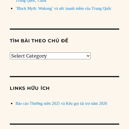
Trung Quốc, Cuba
‘Black Myth: Wukong’ và sức mạnh mềm của Trung Quốc
TÌM BÀI THEO CHỦ ĐỀ
Tìm
bài
theo
chủ
đề
LINKS HỮU ÍCH
Báo cáo Thường niên 2025 và Kêu gọi tài trợ năm 2026