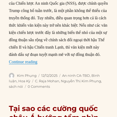
của Chiến lược An ninh Quốc gia (NSS), được chính quyền
Trump công bố tuần trước, là một phần không thể thiếu của
truyền thống đó. Tuy nhiên, điều quan trọng hơn cả là cách
thức khiến văn kiện này trở nên khác biệt: Nếu như các văn
kiện chiến lược trước đây là những biến thể nhỏ của một sự
đồng thuận sâu rộng về chính sách đối ngoại thời hậu Thế
chiến II và hậu Chiến tranh Lạnh, thì văn kiện mới này
đánh dấu sự đoạn tuyệt mạnh mẽ với sự đồng thuận đó.
“Tác động của Chiến lược An ninh Quốc gia 2
Continue reading
Author
Posted
Categories
Kim Phụng
12/12/2025
An ninh CA-TBD
,
Bình
on
Tags
luận
,
Hoa Kỳ
C. Raja Mohan
,
Nguyễn Thị Kim Phụng
,
sách nói
0 Comments
Tại sao các cường quốc