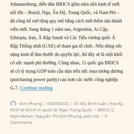
Johannesburg, diễn đàn BRICS gồm năm nền kinh tế mới
nổi lớn – Brazil, Nga, Ấn Độ, Trung Quốc, và Nam Phi –
đã công bố mở rộng quy mô bằng cách mời thêm sáu thành
viên mới. Sang tháng 1 năm sau, Argentina, Ai Cập,
Ethiopia, Iran, Ả Rập Saudi và Các Tiểu vương quốc Ả
Rập Thống nhất (UAE) sẽ tham gia tổ chức. Nếu dùng sức
nặng kinh tế làm thước đo quyền lực, thì đây sẽ là một khối
có sức mạnh phi thường. Cùng nhau, 11 quốc gia BRICS
sẽ có tỷ trọng GDP toàn cầu dựa trên sức mua tương đương
(purchasing power parity) cao hơn các nước công nghiệp
“BRICS mở rộng không phải là thắng lợi 
G-7.
Continue reading
Author
Posted
Categories
Kim Phụng
05/09/2023
Ấn Độ
,
Bình luận
,
Hoa Kỳ
,
on
Tags
Kinh tế chính trị quốc tế
,
Nga
,
Trung Quốc
BRICS
,
C.
Raja Mohan
,
Nguyễn Thị Kim Phụng
,
sách nói
0
Comments