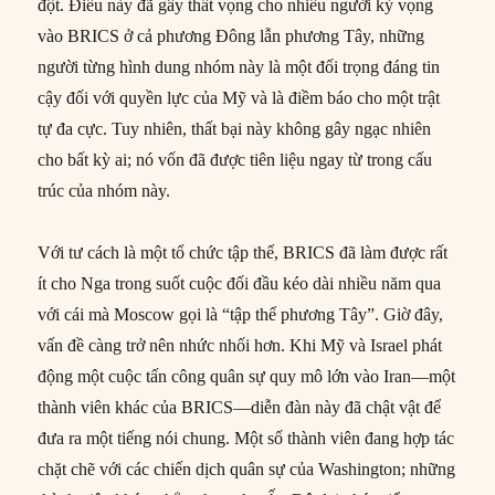
đột. Điều này đã gây thất vọng cho nhiều người kỳ vọng
vào BRICS ở cả phương Đông lẫn phương Tây, những
người từng hình dung nhóm này là một đối trọng đáng tin
cậy đối với quyền lực của Mỹ và là điềm báo cho một trật
tự đa cực. Tuy nhiên, thất bại này không gây ngạc nhiên
cho bất kỳ ai; nó vốn đã được tiên liệu ngay từ trong cấu
trúc của nhóm này.
Với tư cách là một tổ chức tập thể, BRICS đã làm được rất
ít cho Nga trong suốt cuộc đối đầu kéo dài nhiều năm qua
với cái mà Moscow gọi là “tập thể phương Tây”. Giờ đây,
vấn đề càng trở nên nhức nhối hơn. Khi Mỹ và Israel phát
động một cuộc tấn công quân sự quy mô lớn vào Iran—một
thành viên khác của BRICS—diễn đàn này đã chật vật để
đưa ra một tiếng nói chung. Một số thành viên đang hợp tác
chặt chẽ với các chiến dịch quân sự của Washington; những