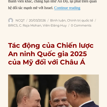
thành viên khác, chẳng hạn như Ấn Độ, lại phát triển quan
“BRICS đối mặt v
hệ đối tác mạnh mẽ với Israel.
Continue reading
Author
Posted
Categories
Tags
NCQT
20/03/2026
Bình luận
,
Chính trị quốc tế
on
BRICS
,
C. Raja Mohan
,
Viên Đăng Huy
0 Comments
Tác động của Chiến lược
An ninh Quốc gia 2025
của Mỹ đối với Châu Á