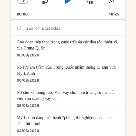
1
X
SKIP
PLAY
JUMP
CHANGE
SHARE
PLAYBACK
THIS
BACKWARD
PAUSE
FORWARD
00:00
RATE
16:25
EPISOD
Search
Episodes
Giai đoạn tiếp theo trong cuộc trấn áp các dân tộc thiểu số
của Trung Quốc
06/08/2026
Nỗ lực âm thầm của Trung Quốc nhằm thống trị khu vực
Mỹ Latinh
06/08/2026
Nợ cho kẻ mộng mơ: Vốn vay chính sách và giới hạn của
việc cho startup vay vốn
05/08/2026
Mỹ Latinh đang trở thành “phòng thí nghiệm” của phe
cánh hữu mới
04/08/2026