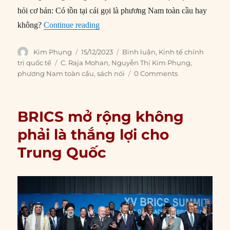
hỏi cơ bản: Có tồn tại cái gọi là phương Nam toàn cầu hay
“Có thực sự tồn tại cái gọi là ‘Phương 
không?
Continue reading
Author
Posted
Categories
Kim Phụng
15/12/2023
Bình luận
,
Kinh tế chính
on
Tags
trị quốc tế
C. Raja Mohan
,
Nguyễn Thị Kim Phụng
,
phương Nam toàn cầu
,
sách nói
0 Comments
BRICS mở rộng không
phải là thắng lợi cho
Trung Quốc