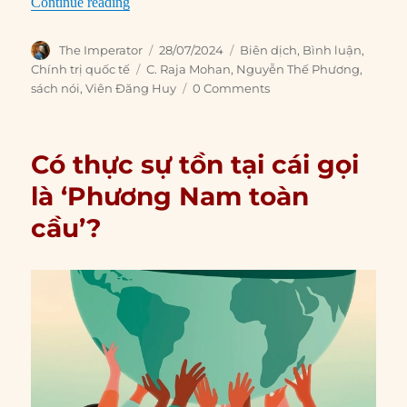
“Tại sao các cường quốc châu Á hướng tầm nhì
Continue reading
Author
Posted
Categories
The Imperator
28/07/2024
Biên dịch
,
Bình luận
,
on
Tags
Chính trị quốc tế
C. Raja Mohan
,
Nguyễn Thế Phương
,
sách nói
,
Viên Đăng Huy
0 Comments
Có thực sự tồn tại cái gọi
là ‘Phương Nam toàn
cầu’?