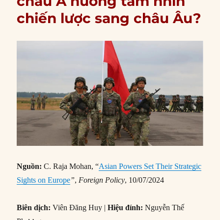
châu Á hướng tầm nhìn
chiến lược sang châu Âu?
Nguồn:
C. Raja Mohan, “
Asian Powers Set Their Strategic
Sights on Europe
”
,
Foreign Policy
, 10/07/2024
Biên dịch:
Viên Đăng Huy |
Hiệu đính:
Nguyễn Thế