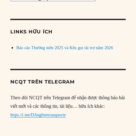
bài
theo
chủ
đề
LINKS HỮU ÍCH
Báo cáo Thường niên 2025 và Kêu gọi tài trợ năm 2026
NCQT TRÊN TELEGRAM
Theo dõi NCQT trên Telegram để nhận được thông báo bài
viết mới và các thông tin, tài liệu… hữu ích khác:
https://t.me/DAnghiencuuquocte