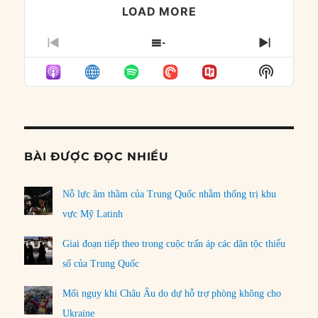
LOAD MORE
PREVIOUS
SHOW
NEXT
EPISODE
EPISODES
EPISO
Show
LIST
Podcast
Informat
BÀI ĐƯỢC ĐỌC NHIỀU
Nỗ lực âm thầm của Trung Quốc nhằm thống trị khu
vực Mỹ Latinh
Giai đoạn tiếp theo trong cuộc trấn áp các dân tộc thiểu
số của Trung Quốc
Mối nguy khi Châu Âu do dự hỗ trợ phòng không cho
Ukraine