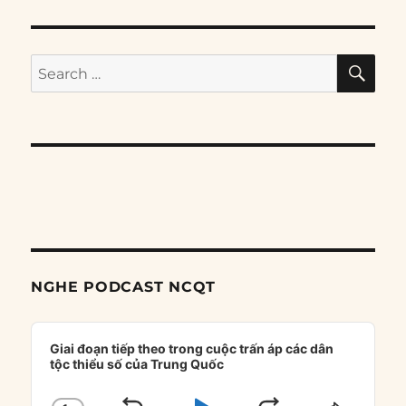
SE
Search
for:
NGHE PODCAST NCQT
Audio
Player
Giai đoạn tiếp theo trong cuộc trấn áp các dân
tộc thiểu số của Trung Quốc