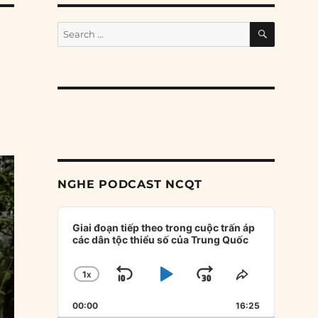
SEARCH
Search
for:
NGHE PODCAST NCQT
Audio
Player
Giai đoạn tiếp theo trong cuộc trấn áp
các dân tộc thiểu số của Trung Quốc
1
X
SKIP
PLAY
JUMP
CHANGE
SHARE
PLAYBACK
THIS
BACKWARD
PAUSE
FORWARD
00:00
RATE
16:25
EPISODE