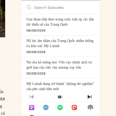
Search
Episodes
Giai đoạn tiếp theo trong cuộc trấn áp các dân
tộc thiểu số của Trung Quốc
06/08/2026
Nỗ lực âm thầm của Trung Quốc nhằm thống
trị khu vực Mỹ Latinh
06/08/2026
Nợ cho kẻ mộng mơ: Vốn vay chính sách và
giới hạn của việc cho startup vay vốn
05/08/2026
Mỹ Latinh đang trở thành “phòng thí nghiệm”
của phe cánh hữu mới
của
04/08/2026
PREVIOUS
SHOW
NEXT
đợt
EPISODE
EPISODES
EPISODE
Tại sao Trung Quốc phủ nhận cuộc gặp với
ng
Show
LIST
Ngoại trưởng Nhật Bản?
Podcast
 có