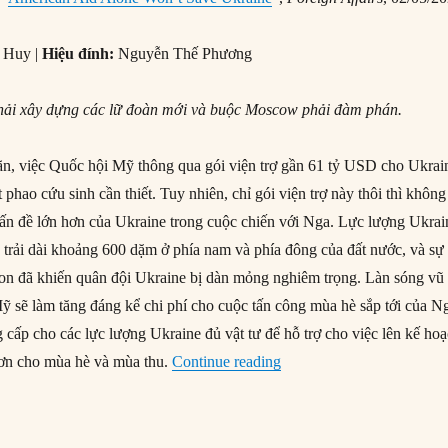
 Huy |
Hiệu đính:
Nguyễn Thế Phương
 phải xây dựng các lữ đoàn mới và buộc Moscow phải đàm phán.
oãn, việc Quốc hội Mỹ thông qua gói viện trợ gần 61 tỷ USD cho Ukrai
 phao cứu sinh cần thiết. Tuy nhiên, chỉ gói viện trợ này thôi thì không
vấn đề lớn hơn của Ukraine trong cuộc chiến với Nga. Lực lượng Ukrai
 trải dài khoảng 600 dặm ở phía nam và phía đông của đất nước, và sự 
ton đã khiến quân đội Ukraine bị dàn mỏng nghiêm trọng. Làn sóng vũ
ỹ sẽ làm tăng đáng kể chi phí cho cuộc tấn công mùa hè sắp tới của N
 cấp cho các lực lượng Ukraine đủ vật tư để hỗ trợ cho việc lên kế ho
“Chỉ viện trợ của Mỹ sẽ 
hơn cho mùa hè và mùa thu.
Continue reading