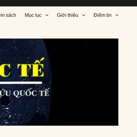
ểm sách
Mục lục
Giới thiệu
Điểm tin