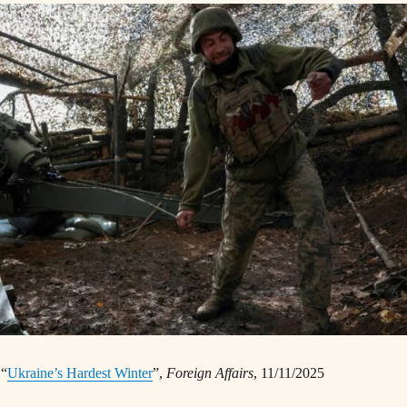
,
“
Ukraine’s Hardest Winter
”,
Foreign Affairs
, 11/11/2025