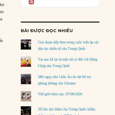
Informatio
04/08/2026
dọc
Điểm mù chiến lược của Trump tại Thái Bình
xâm
Dương
ủa
03/08/2026
BÀI ĐƯỢC ĐỌC NHIỀU
Đặt cược vào thất bại: Các quỹ đầu tư mạo
a
hiểm quốc gia và khía cạnh chính trị của vốn
ấu
rủi ro
Giai đoạn tiếp theo trong cuộc trấn áp các
 ngược thế cờ?”
02/08/2026
dân tộc thiểu số của Trung Quốc
Làm thế nào để kết thúc Chiến tranh Iran?
Tại sao AI lại là một rủi ro đối với Đảng
01/08/2026
Cộng sản Trung Quốc
Chiến lược kế tiếp của Bắc Kinh ở Biển Đông
Mối nguy khi Châu Âu do dự hỗ trợ
31/07/2026
phòng không cho Ukraine
Trật tự thế giới mới: Các nước nhỏ sẽ luôn
Thế giới hôm nay: 07/08/2026
phải chịu đựng?
30/07/2026
Nỗ lực âm thầm của Trung Quốc nhằm
LOAD MORE