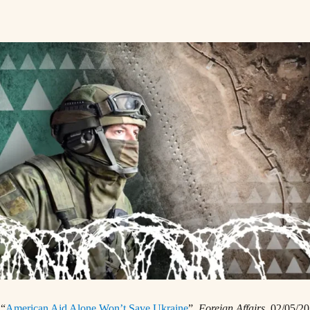
 “
American Aid Alone Won’t Save Ukraine
”,
Foreign Affairs
, 02/05/2