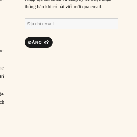
thông báo khi có bài viết mới qua email.
Địa
chỉ
email
ĐĂNG KÝ
ne
ne
trì
ga.
ạch
không cứu được Ukraine”