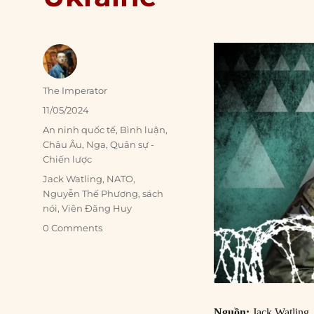
Author
The Imperator
Posted
11/05/2024
on
Categories
An ninh quốc tế
,
Bình luận
,
Châu Âu
,
Nga
,
Quân sự -
Chiến lược
Tags
Jack Watling
,
NATO
,
Nguyễn Thế Phương
,
sách
nói
,
Viên Đăng Huy
0 Comments
Nguồn:
Jack Watling,