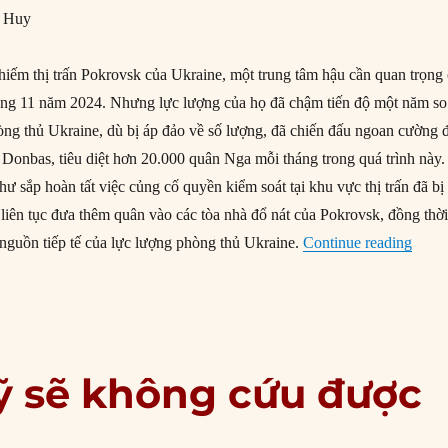
g Huy
hiếm thị trấn Pokrovsk của Ukraine, một trung tâm hậu cần quan trọng
áng 11 năm 2024. Nhưng lực lượng của họ đã chậm tiến độ một năm so
òng thủ Ukraine, dù bị áp đảo về số lượng, đã chiến đấu ngoan cường 
Donbas, tiêu diệt hơn 20.000 quân Nga mỗi tháng trong quá trình này.
ư sắp hoàn tất việc củng cố quyền kiểm soát tại khu vực thị trấn đã bị
 liên tục đưa thêm quân vào các tòa nhà đổ nát của Pokrovsk, đồng thời
“Giai
 nguồn tiếp tế của lực lượng phòng thủ Ukraine.
Continue reading
Mỹ sẽ không cứu được