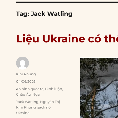
Tag:
Jack Watling
Liệu Ukraine có th
Author
Kim Phụng
Posted
04/06/2026
on
Categories
An ninh quốc tế
,
Bình luận
,
Châu Âu
,
Nga
Tags
Jack Watling
,
Nguyễn Thị
Kim Phụng
,
sách nói
,
Ukraine