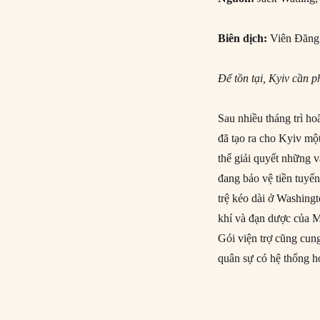
Biên dịch:
Viên Đăng
Để tồn tại, Kyiv cần
Sau nhiều tháng trì h
đã tạo ra cho Kyiv một
thể giải quyết những 
đang bảo vệ tiền tuyến
trệ kéo dài ở Washing
khí và đạn dược của M
Gói viện trợ cũng cung
quân sự có hệ thống 