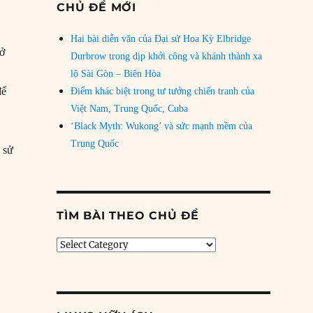
CHỦ ĐỀ MỚI
Hai bài diễn văn của Đại sứ Hoa Kỳ Elbridge
 ở
Durbrow trong dịp khởi công và khánh thành xa
lộ Sài Gòn – Biên Hòa
để
Điểm khác biệt trong tư tưởng chiến tranh của
Việt Nam, Trung Quốc, Cuba
‘Black Myth: Wukong’ và sức mạnh mềm của
Trung Quốc
 sử
 đoạn khắc nghiệt nhất của Ukraine trong cuộc chiến với Nga đang đế
TÌM BÀI THEO CHỦ ĐỀ
Tìm
bài
theo
chủ
đề