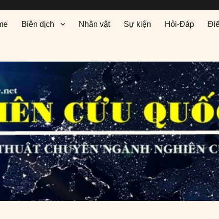
me
Biên dịch
Nhân vật
Sự kiện
Hỏi-Đáp
Đi