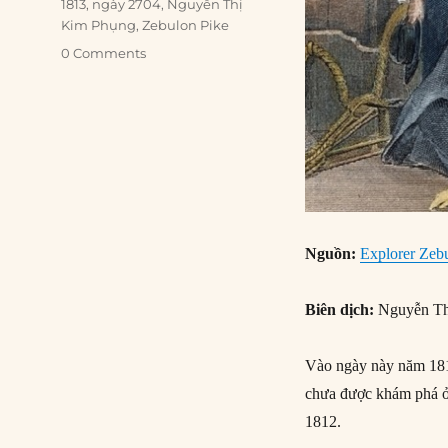
Tags
1813
,
ngày 2704
,
Nguyễn Thị
Kim Phụng
,
Zebulon Pike
0 Comments
Nguồn:
Explorer Zebul
Biên dịch:
Nguyễn Th
Vào ngày này năm 1813
chưa được khám phá ở
1812.