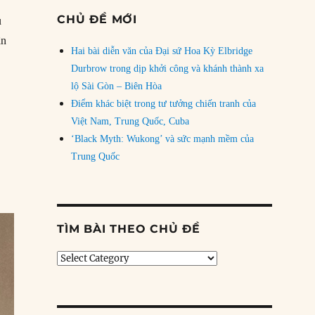
CHỦ ĐỀ MỚI
u
ân
Hai bài diễn văn của Đại sứ Hoa Kỳ Elbridge
Pike tử trận”
Durbrow trong dịp khởi công và khánh thành xa
lộ Sài Gòn – Biên Hòa
Điểm khác biệt trong tư tưởng chiến tranh của
Việt Nam, Trung Quốc, Cuba
‘Black Myth: Wukong’ và sức mạnh mềm của
Trung Quốc
TÌM BÀI THEO CHỦ ĐỀ
Tìm
bài
theo
chủ