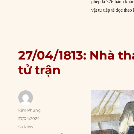
phép là 376 hành khác
vật tư tiếp tế dọc theo
27/04/1813: Nhà t
tử trận
Author
Kim Phụng
Posted
27/04/2024
on
Categories
Sự kiện