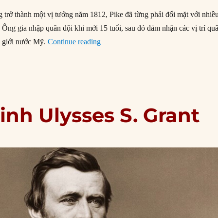
g trở thành một vị tướng năm 1812, Pike đã từng phải đối mặt với nhiề
 Ông gia nhập quân đội khi mới 15 tuổi, sau đó đảm nhận các vị trí qu
“27/04/1813: Nhà thám hiểm Zebulon 
n giới nước Mỹ.
Continue reading
inh Ulysses S. Grant