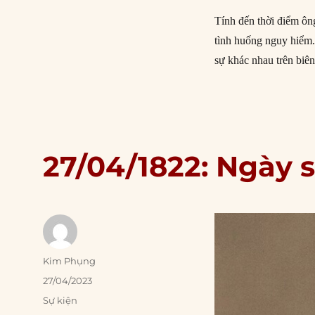
Tính đến thời điểm ôn
tình huống nguy hiểm.
sự khác nhau trên biê
27/04/1822: Ngày s
Author
Kim Phụng
Posted
27/04/2023
on
Categories
Sự kiện