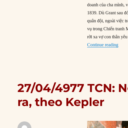
doanh của cha mình, v
1839. Dù Grant sau đó
quân đội, ngoài việc t
vụ trong Chiến tranh 
rời xa vợ con thân yê
“27/0
Continue reading
27/04/4977 TCN: N
ra, theo Kepler