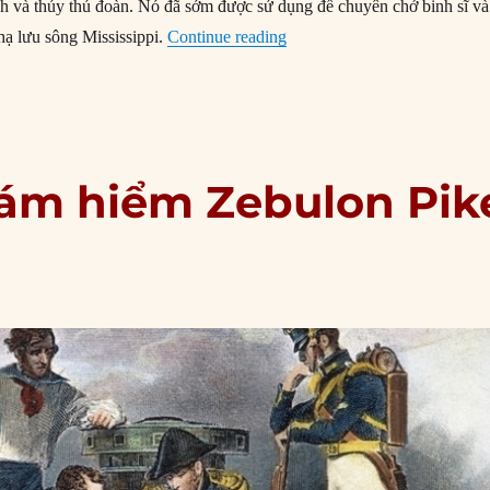
h và thủy thủ đoàn. Nó đã sớm được sử dụng để chuyên chở binh sĩ và
“27/04/1865: Tàu hơi nước S
 hạ lưu sông Mississippi.
Continue reading
hám hiểm Zebulon Pik