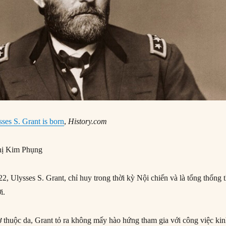
sses S. Grant is born
,
History.com
ị Kim Phụng
, Ulysses S. Grant, chỉ huy trong thời kỳ Nội chiến và là tổng thống 
i.
hợ thuộc da, Grant tỏ ra không mấy hào hứng tham gia với công việc ki