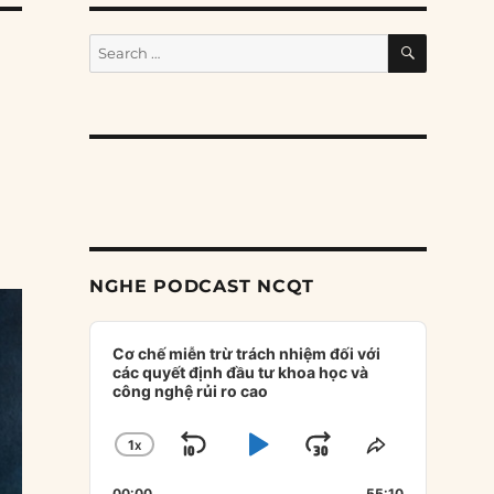
SEARCH
Search
for:
NGHE PODCAST NCQT
Audio
Player
Cơ chế miễn trừ trách nhiệm đối với
các quyết định đầu tư khoa học và
công nghệ rủi ro cao
1
X
SKIP
PLAY
JUMP
CHANGE
SHARE
PLAYBACK
THIS
BACKWARD
PAUSE
FORWARD
00:00
55:10