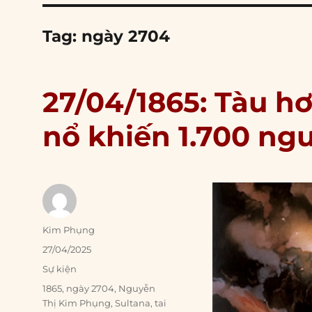
Tag:
ngày 2704
27/04/1865: Tàu h
nổ khiến 1.700 ngư
Author
Kim Phụng
Posted
27/04/2025
on
Categories
Sự kiện
Tags
1865
,
ngày 2704
,
Nguyễn
Thị Kim Phụng
,
Sultana
,
tai