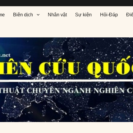
me
Biên dịch
Nhân vật
Sự kiện
Hỏi-Đáp
Đi