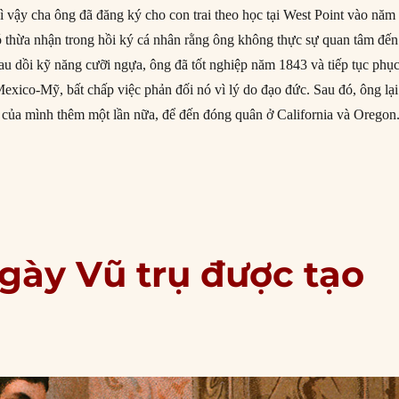
ì vậy cha ông đã đăng ký cho con trai theo học tại West Point vào năm
 thừa nhận trong hồi ký cá nhân rằng ông không thực sự quan tâm đến
rau dồi kỹ năng cưỡi ngựa, ông đã tốt nghiệp năm 1843 và tiếp tục phụ
Mexico-Mỹ, bất chấp việc phản đối nó vì lý do đạo đức. Sau đó, ông lại
u của mình thêm một lần nữa, để đến đóng quân ở California và Oregon
4/1822: Ngày sinh Ulysses S. Grant”
gày Vũ trụ được tạo