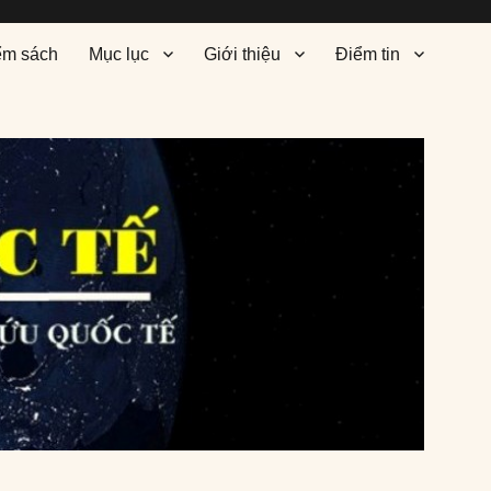
ểm sách
Mục lục
Giới thiệu
Điểm tin