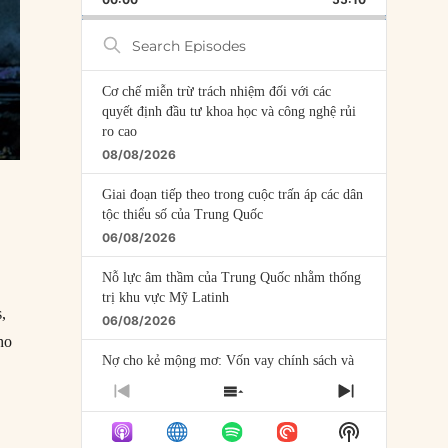
RATE
EPISODE
Search
Episodes
Cơ chế miễn trừ trách nhiệm đối với các
quyết định đầu tư khoa học và công nghệ rủi
ro cao
08/08/2026
Giai đoạn tiếp theo trong cuộc trấn áp các dân
tộc thiểu số của Trung Quốc
06/08/2026
Nỗ lực âm thầm của Trung Quốc nhằm thống
trị khu vực Mỹ Latinh
,
06/08/2026
ho
Nợ cho kẻ mộng mơ: Vốn vay chính sách và
giới hạn của việc cho startup vay vốn
PREVIOUS
SHOW
NEXT
05/08/2026
EPISODE
EPISODES
EPISODE
c
Show
LIST
Mỹ Latinh đang trở thành “phòng thí nghiệm”