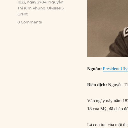
Tags
1822
,
ngày 2704
,
Nguyễn
Thị Kim Phụng
,
Ulysses S.
Grant
0 Comments
Nguồn:
President Uly
Biên dịch:
Nguyễn Th
Vào ngày này năm 1822
18 của Mỹ, đã chào đờ
Là con trai của một t