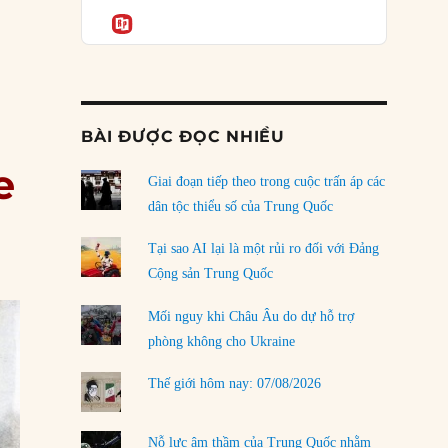
Podcast
của phe cánh hữu mới
Informatio
ultana phát nổ khiến 1.700 người tử vong”
04/08/2026
Tại sao Trung Quốc phủ nhận cuộc gặp với
Ngoại trưởng Nhật Bản?
04/08/2026
BÀI ĐƯỢC ĐỌC NHIỀU
Điểm mù chiến lược của Trump tại Thái Bình
e
Dương
Giai đoạn tiếp theo trong cuộc trấn áp các
03/08/2026
dân tộc thiểu số của Trung Quốc
Đặt cược vào thất bại: Các quỹ đầu tư mạo
Tại sao AI lại là một rủi ro đối với Đảng
hiểm quốc gia và khía cạnh chính trị của vốn
Cộng sản Trung Quốc
rủi ro
02/08/2026
Mối nguy khi Châu Âu do dự hỗ trợ
phòng không cho Ukraine
Làm thế nào để kết thúc Chiến tranh Iran?
01/08/2026
Thế giới hôm nay: 07/08/2026
Chiến lược kế tiếp của Bắc Kinh ở Biển Đông
31/07/2026
Nỗ lực âm thầm của Trung Quốc nhằm