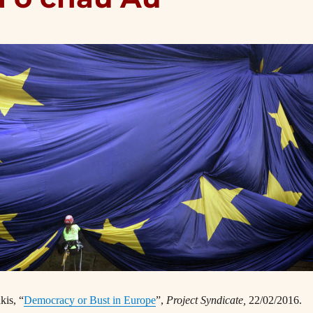
kis, “
Democracy or Bust in Europe
”,
Project Syndicate,
22/02/2016.