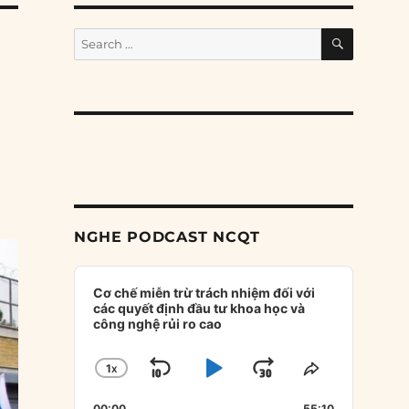
SEARCH
Search
for:
NGHE PODCAST NCQT
Audio
Player
Cơ chế miễn trừ trách nhiệm đối với
các quyết định đầu tư khoa học và
công nghệ rủi ro cao
1
X
SKIP
PLAY
JUMP
CHANGE
SHARE
PLAYBACK
THIS
BACKWARD
PAUSE
FORWARD
00:00
55:10