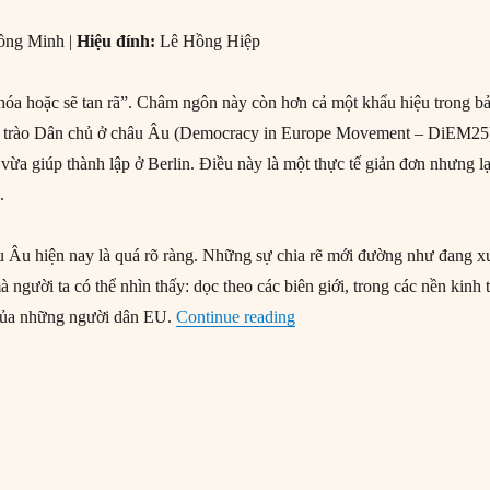
ồng Minh |
Hiệu đính:
Lê Hồng Hiệp
óa hoặc sẽ tan rã”. Châm ngôn này còn hơn cả một khẩu hiệu trong b
g trào Dân chủ ở châu Âu (Democracy in Europe Movement – DiEM25
 vừa giúp thành lập ở Berlin. Điều này là một thực tế giản đơn nhưng lạ
.
âu Âu hiện nay là quá rõ ràng. Những sự chia rẽ mới đường như đang x
à người ta có thể nhìn thấy: dọc theo các biên giới, trong các nền kinh 
“Dân chủ hay tan rã ở châu
 của những người dân EU.
Continue reading