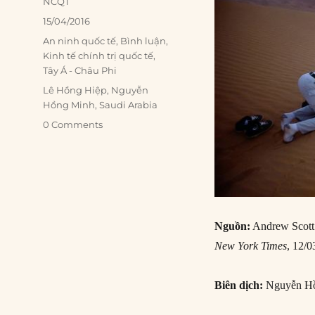
Author
NCQT
Posted
15/04/2016
on
Categories
An ninh quốc tế
,
Bình luận
,
Kinh tế chính trị quốc tế
,
Tây Á - Châu Phi
Tags
Lê Hồng Hiệp
,
Nguyễn
Hồng Minh
,
Saudi Arabia
0 Comments
Nguồn:
Andrew Scott
New York Times
, 12/0
Biên dịch:
Nguyễn Hồ