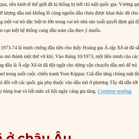
ua, nền kinh tế thế giới đã bị thống trị bởi chỉ một quốc gia: Vương q
rữ lượng dầu mỏ khổng lồ cùng nguồn dầu chưa được khai thác đã cho
 một vai trò đặc biệt to lớn trong vai trò nhà sản xuất quyết định giá d
m cạn kiệt hệ thống cung dầu toàn cầu theo ý muốn.
1973-74 là minh chứng đầu tiên cho thấy Hoàng gia Ả-rập Xê-út đã s
dầu mỏ thành một thứ vũ khí. Vào tháng 10/1973, một liên minh của các
g đầu là Ả-rập Xê-út đã đột ngột cho dừng vận chuyển dầu mỏ để trả
ael trong suốt cuộc chiến tranh Yom Kippur. Giá dầu tăng chóng mặt lê
 đó đối với các quốc gia phụ thuộc vào dầu mỏ ở phương Tây đã dẫn tới 
“Ả-
ệp hàng loạt và bất mãn xã hội ngày càng gia tăng.
Continue reading
ã ở châu Âu