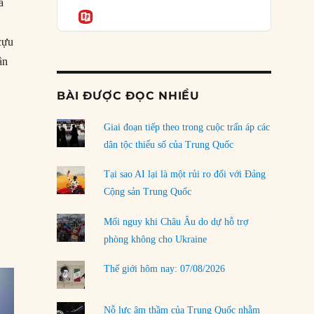
Podcast
a
của phe cánh hữu mới
Informatio
04/08/2026
cựu
Tại sao Trung Quốc phủ nhận cuộc gặp với
ần
Ngoại trưởng Nhật Bản?
c của Nga ở Trung Đông”
04/08/2026
BÀI ĐƯỢC ĐỌC NHIỀU
Điểm mù chiến lược của Trump tại Thái Bình
Dương
Giai đoạn tiếp theo trong cuộc trấn áp các
03/08/2026
dân tộc thiểu số của Trung Quốc
Đặt cược vào thất bại: Các quỹ đầu tư mạo
Tại sao AI lại là một rủi ro đối với Đảng
hiểm quốc gia và khía cạnh chính trị của vốn
Cộng sản Trung Quốc
rủi ro
02/08/2026
Mối nguy khi Châu Âu do dự hỗ trợ
phòng không cho Ukraine
Làm thế nào để kết thúc Chiến tranh Iran?
01/08/2026
Thế giới hôm nay: 07/08/2026
Chiến lược kế tiếp của Bắc Kinh ở Biển Đông
31/07/2026
Nỗ lực âm thầm của Trung Quốc nhằm