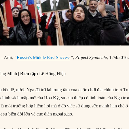
 – Ami,
“
Russia’s Middle East Success
”
,
Project Syndicate
, 12/4/2016
.
ồng Minh |
Biên tập:
Lê Hồng Hiệp
a bên lề, nước Nga đã trở lại trung tâm của cuộc chơi địa chính trị ở Tr
chính sách mập mờ của Hoa Kỳ, sự can thiệp có tính toán của Nga tro
a là một trường hợp hiếm hoi mà ở đó việc sử dụng sức mạnh hạn chế ở
 sự biến đổi lớn về cục diện ngoại giao.