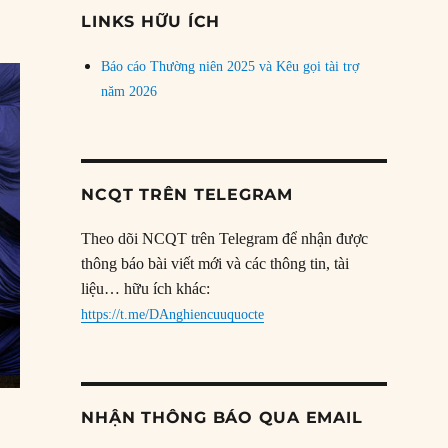
đề
LINKS HỮU ÍCH
Báo cáo Thường niên 2025 và Kêu gọi tài trợ
năm 2026
NCQT TRÊN TELEGRAM
Theo dõi NCQT trên Telegram để nhận được
thông báo bài viết mới và các thông tin, tài
liệu… hữu ích khác:
https://t.me/DAnghiencuuquocte
NHẬN THÔNG BÁO QUA EMAIL