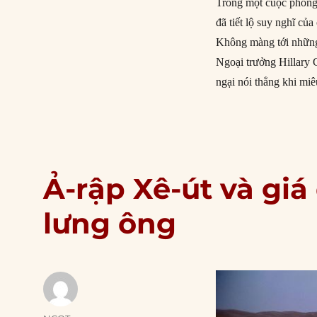
Trong một cuộc phỏng
đã tiết lộ suy nghĩ củ
Không màng tới những
Ngoại trưởng Hillary 
ngại nói thẳng khi miê
Ả-rập Xê-út và giá
lưng ông