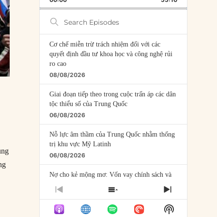
RATE
EPISODE
Search
Episodes
Cơ chế miễn trừ trách nhiệm đối với các
quyết định đầu tư khoa học và công nghệ rủi
ro cao
08/08/2026
Giai đoạn tiếp theo trong cuộc trấn áp các dân
tộc thiểu số của Trung Quốc
06/08/2026
Nỗ lực âm thầm của Trung Quốc nhằm thống
trị khu vực Mỹ Latinh
ung
06/08/2026
ng
Nợ cho kẻ mộng mơ: Vốn vay chính sách và
giới hạn của việc cho startup vay vốn
PREVIOUS
SHOW
NEXT
05/08/2026
EPISODE
EPISODES
EPISODE
Show
LIST
Mỹ Latinh đang trở thành “phòng thí nghiệm”