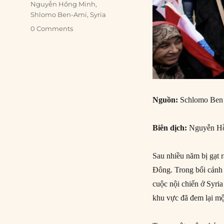
Nguyễn Hồng Minh
,
Shlomo Ben-Ami
,
Syria
0 Comments
Nguồn:
Schlomo Ben
Biên dịch:
Nguyễn H
Sau nhiều năm bị gạt r
Đông. Trong bối cảnh 
cuộc nội chiến ở Syri
khu vực đã đem lại một