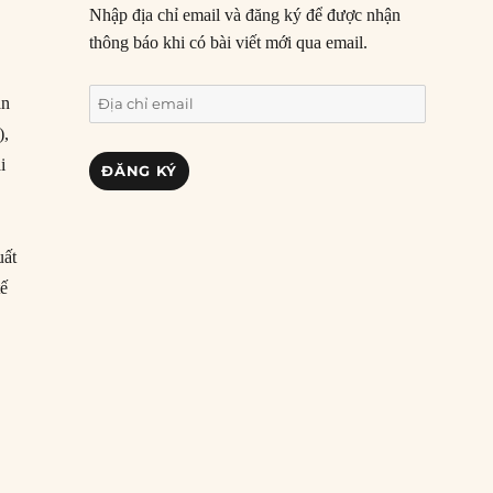
Nhập địa chỉ email và đăng ký để được nhận
thông báo khi có bài viết mới qua email.
Địa
ản
chỉ
),
email
i
ĐĂNG KÝ
uất
tế
 Âu”