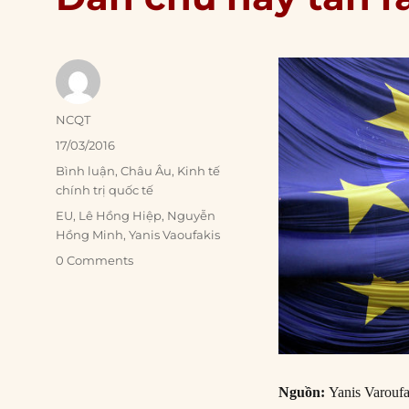
Author
NCQT
Posted
17/03/2016
on
Categories
Bình luận
,
Châu Âu
,
Kinh tế
chính trị quốc tế
Tags
EU
,
Lê Hồng Hiệp
,
Nguyễn
Hồng Minh
,
Yanis Vaoufakis
0 Comments
Nguồn:
Yanis Varoufa