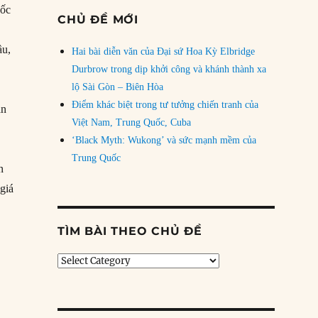
uốc
CHỦ ĐỀ MỚI
ầu,
Hai bài diễn văn của Đại sứ Hoa Kỳ Elbridge
Durbrow trong dịp khởi công và khánh thành xa
lộ Sài Gòn – Biên Hòa
Điểm khác biệt trong tư tưởng chiến tranh của
ẵn
Việt Nam, Trung Quốc, Cuba
‘Black Myth: Wukong’ và sức mạnh mềm của
Trung Quốc
n
giá
rập Xê-út và giá dầu: Khi gậy ông đập lưng ông”
TÌM BÀI THEO CHỦ ĐỀ
Tìm
bài
theo
chủ