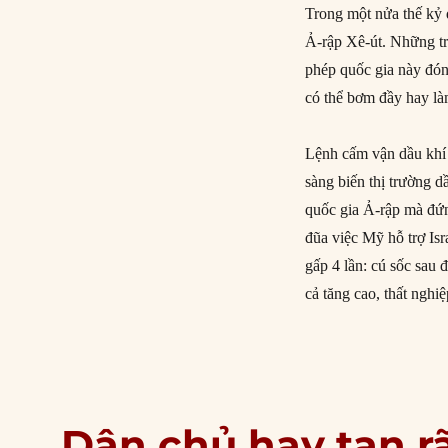
Trong một nửa thế kỷ q
Ả-rập Xê-út. Những t
phép quốc gia này đóng
có thể bơm đầy hay là
Lệnh cấm vận dầu khí 
sàng biến thị trường 
quốc gia Ả-rập mà đứn
đũa việc Mỹ hỗ trợ Isr
gấp 4 lần: cú sốc sau
cả tăng cao, thất nghi
Dân chủ hay tan r