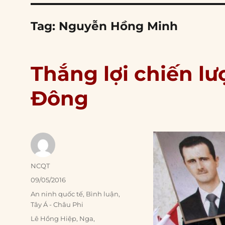
Tag:
Nguyễn Hồng Minh
Thắng lợi chiến l
Đông
Author
NCQT
Posted
09/05/2016
on
Categories
An ninh quốc tế
,
Bình luận
,
Tây Á - Châu Phi
Tags
Lê Hồng Hiệp
,
Nga
,