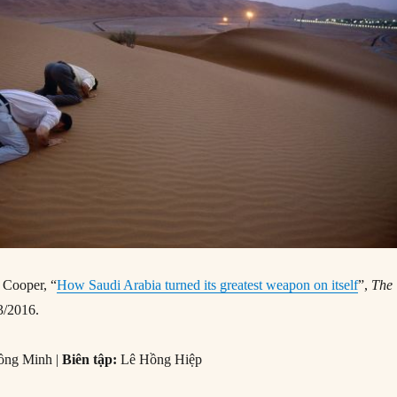
 Cooper, “
How Saudi Arabia turned its greatest weapon on itself
”,
The
3/2016.
ng Minh |
Biên tập:
Lê Hồng Hiệp