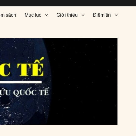
ểm sách
Mục lục
Giới thiệu
Điểm tin