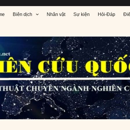
me
Biên dịch
Nhân vật
Sự kiện
Hỏi-Đáp
Đi