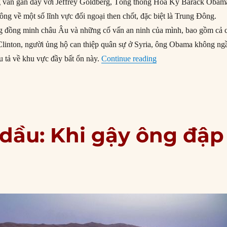
 vấn gần đây với Jeffrey Goldberg, Tổng thống Hoa Kỳ Barack Obam
a ông về một số lĩnh vực đối ngoại then chốt, đặc biệt là Trung Đông.
 đồng minh châu Âu và những cố vấn an ninh của mình, bao gồm cả 
Clinton, người ủng hộ can thiệp quân sự ở Syria, ông Obama không ng
“Thắng lợi chiến lượ
u tả về khu vực đầy bất ổn này.
Continue reading
 dầu: Khi gậy ông đập