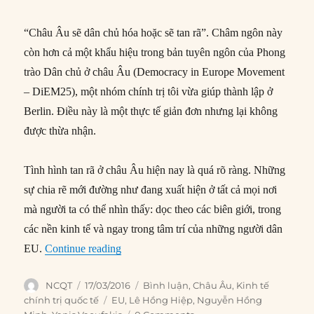
“Châu Âu sẽ dân chủ hóa hoặc sẽ tan rã”. Châm ngôn này
còn hơn cả một khẩu hiệu trong bản tuyên ngôn của Phong
trào Dân chủ ở châu Âu (Democracy in Europe Movement
– DiEM25), một nhóm chính trị tôi vừa giúp thành lập ở
Berlin. Điều này là một thực tế giản đơn nhưng lại không
được thừa nhận.
Tình hình tan rã ở châu Âu hiện nay là quá rõ ràng. Những
sự chia rẽ mới đường như đang xuất hiện ở tất cả mọi nơi
mà người ta có thể nhìn thấy: dọc theo các biên giới, trong
các nền kinh tế và ngay trong tâm trí của những người dân
“Dân chủ hay tan rã ở châu Âu”
EU.
Continue reading
Author
Posted
Categories
NCQT
17/03/2016
Bình luận
,
Châu Âu
,
Kinh tế
on
Tags
chính trị quốc tế
EU
,
Lê Hồng Hiệp
,
Nguyễn Hồng