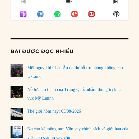
PREVIOUS
SHOW
NEXT
EPISODE
EPISODES
EPISO
Show
LIST
Podcast
Informat
BÀI ĐƯỢC ĐỌC NHIỀU
Mối nguy khi Châu Âu do dự hỗ trợ phòng không cho
Ukraine
Nỗ lực âm thầm của Trung Quốc nhằm thống trị khu
vực Mỹ Latinh
Thế giới hôm nay: 05/08/2026
Nợ cho kẻ mộng mơ: Vốn vay chính sách và giới hạn của
việc cho startup vay vốn