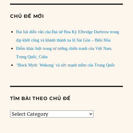
CHỦ ĐỀ MỚI
Hai bài diễn văn của Đại sứ Hoa Kỳ Elbridge Durbrow trong
dịp khởi công và khánh thành xa lộ Sài Gòn – Biên Hòa
Điểm khác biệt trong tư tưởng chiến tranh của Việt Nam,
Trung Quốc, Cuba
‘Black Myth: Wukong’ và sức mạnh mềm của Trung Quốc
TÌM BÀI THEO CHỦ ĐỀ
Tìm
bài
theo