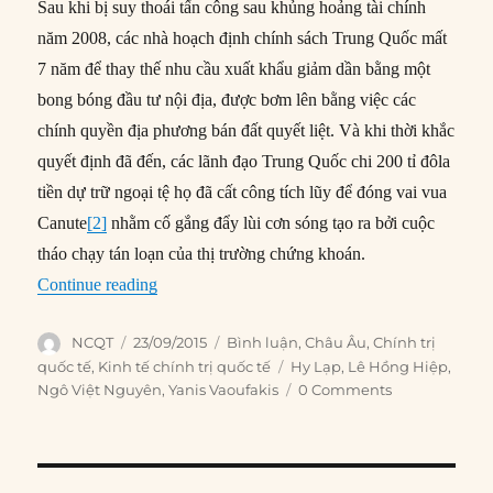
Sau khi bị suy thoái tấn công sau khủng hoảng tài chính
năm 2008, các nhà hoạch định chính sách Trung Quốc mất
7 năm để thay thế nhu cầu xuất khẩu giảm dần bằng một
bong bóng đầu tư nội địa, được bơm lên bằng việc các
chính quyền địa phương bán đất quyết liệt. Và khi thời khắc
quyết định đã đến, các lãnh đạo Trung Quốc chi 200 tỉ đôla
tiền dự trữ ngoại tệ họ đã cất công tích lũy để đóng vai vua
Canute
[2]
nhằm cố gắng đẩy lùi cơn sóng tạo ra bởi cuộc
tháo chạy tán loạn của thị trường chứng khoán.
“Đằng sau cuộc đối đầu giữa Hy Lạp và châu 
Continue reading
Author
Posted
Categories
NCQT
23/09/2015
Bình luận
,
Châu Âu
,
Chính trị
on
Tags
quốc tế
,
Kinh tế chính trị quốc tế
Hy Lạp
,
Lê Hồng Hiệp
,
Ngô Việt Nguyên
,
Yanis Vaoufakis
0 Comments