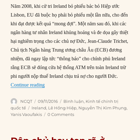
Năm 2008, khi cử tri Ireland bỏ phiếu bác bỏ Hiệp ước
Lisbon, EU đã buộc họ phải bỏ phiếu một lần nữa, cho đến
khi đạt được kết quả “mong đợi”. Một năm sau đó, khi các
ngân hàng tư nhân Ireland khủng hoảng và đe dọa gây thiệt
hại nghiêm trọng cho các chủ nợ Đức, Jean-Claude Trichet,
Chủ tịch Ngân hàng Trung ương châu Âu (ECB) đương
nhiệm, đã ngay lập tức “thông báo” cho chính phủ Ireland
rằng ECB sẽ đóng cửa hệ thống ATM trên toàn Ireland trừ
phi người nộp thuế Ireland chịu trả nợ cho người Đức.
“Apple, EU và vấn đề chủ quyền của Ireland”
Continue reading
Author
Posted
Categories
NCQT
09/11/2016
Bình luận
,
Kinh tế chính trị
on
Tags
quốc tế
Ireland
,
Lê Hồng Hiệp
,
Nguyễn Thị Kim Phụng
,
Yanis Vaoufakis
0 Comments