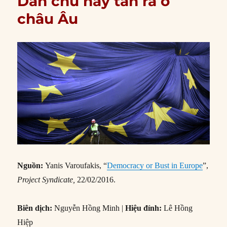
Dân chủ hay tan rã ở
châu Âu
Nguồn:
Yanis Varoufakis, “
Democracy or Bust in Europe
”,
Project Syndicate,
22/02/2016.
Biên dịch:
Nguyễn Hồng Minh |
Hiệu đính:
Lê Hồng
Hiệp