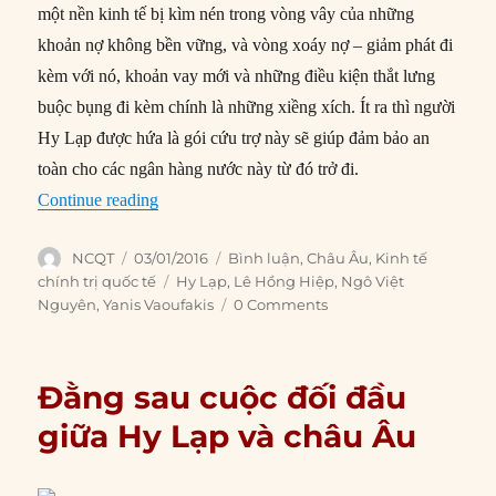
một nền kinh tế bị kìm nén trong vòng vây của những
khoản nợ không bền vững, và vòng xoáy nợ – giảm phát đi
kèm với nó, khoản vay mới và những điều kiện thắt lưng
buộc bụng đi kèm chính là những xiềng xích. Ít ra thì người
Hy Lạp được hứa là gói cứu trợ này sẽ giúp đảm bảo an
toàn cho các ngân hàng nước này từ đó trở đi.
“Vụ cướp ngân hàng lịch sử ở Hy Lạp”
Continue reading
Author
Posted
Categories
NCQT
03/01/2016
Bình luận
,
Châu Âu
,
Kinh tế
on
Tags
chính trị quốc tế
Hy Lạp
,
Lê Hồng Hiệp
,
Ngô Việt
Nguyên
,
Yanis Vaoufakis
0 Comments
Đằng sau cuộc đối đầu
giữa Hy Lạp và châu Âu