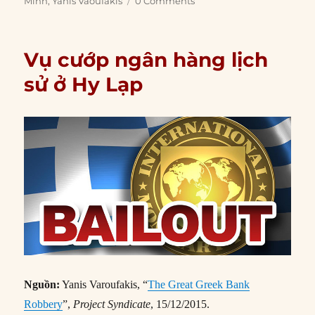
Minh
,
Yanis Vaoufakis
0 Comments
Vụ cướp ngân hàng lịch
sử ở Hy Lạp
Nguồn:
Yanis Varoufakis, “
The Great Greek Bank
Robbery
”,
Project Syndicate
, 15/12/2015.