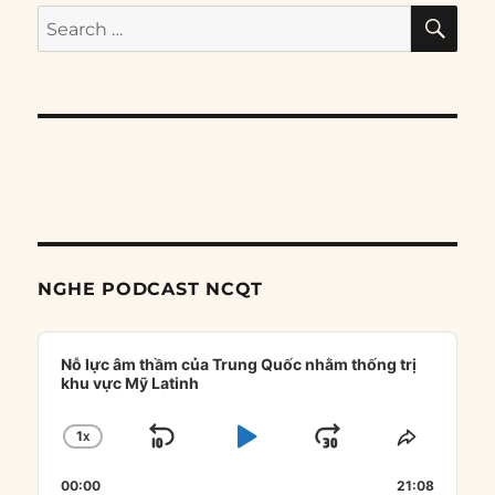
SE
Search
for:
NGHE PODCAST NCQT
Audio
Player
Nỗ lực âm thầm của Trung Quốc nhằm thống trị
khu vực Mỹ Latinh
1
X
SKIP
PLAY
JUMP
CHANGE
SHARE
PLAYBACK
THIS
BACKWARD
PAUSE
FORWARD
00:00
RATE
21:08
EPISOD