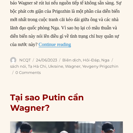
báo Wagner sẽ rút lui nếu nguồn tiếp tế không sẵn sàng. Sự
bộc phát cơn giận của Prigozhin là một phần của diễn biến
mới nhất trong cuộc tranh cãi kéo dài giữa ông và các nhà
lãnh đạo quốc phòng Nga. Vì sao họ lại có mâu thuẫn và
diễn biến này nói lên điều gì về tình trạng chỉ huy quân sự
“Vì sao trùm Wagner lại mâu thu
của nước này?
Continue reading
Author
Posted
Categories
Tags
NCQT
24/06/2023
Biên dịch
,
Hỏi-Đáp
,
Nga
on
sách nói
,
Tạ Hà Chi
,
Ukraine
,
Wagner
,
Yevgeny Prigozhin
0 Comments
Tại sao Putin cần
Wagner?