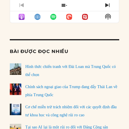
PREVIOUS
SHOW
NEXT
EPISODE
EPISODES
EPISO
Show
LIST
Podcast
Informat
BÀI ĐƯỢC ĐỌC NHIỀU
Hình thức chiến tranh với Đài Loan mà Trung Quốc có
thể chọn
Chính sách ngoại giao của Trump đang đẩy Thái Lan về
phía Trung Quốc
Cơ chế miễn trừ trách nhiệm đối với các quyết định đầu
tư khoa học và công nghệ rủi ro cao
Tại sao AI lại là một rủi ro đối với Đảng Cộng sản