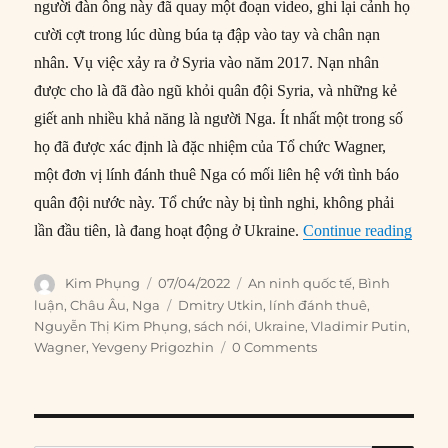
người đàn ông này đã quay một đoạn video, ghi lại cảnh họ
cười cợt trong lúc dùng búa tạ đập vào tay và chân nạn
nhân. Vụ việc xảy ra ở Syria vào năm 2017. Nạn nhân
được cho là đã đào ngũ khỏi quân đội Syria, và những kẻ
giết anh nhiều khả năng là người Nga. Ít nhất một trong số
họ đã được xác định là đặc nhiệm của Tổ chức Wagner,
một đơn vị lính đánh thuê Nga có mối liên hệ với tình báo
quân đội nước này. Tổ chức này bị tình nghi, không phải
“Tại 
lần đầu tiên, là đang hoạt động ở Ukraine.
Continue reading
Author
Posted
Categories
Kim Phụng
07/04/2022
An ninh quốc tế
,
Bình
on
Tags
luận
,
Châu Âu
,
Nga
Dmitry Utkin
,
lính đánh thuê
,
Nguyễn Thị Kim Phụng
,
sách nói
,
Ukraine
,
Vladimir Putin
,
Wagner
,
Yevgeny Prigozhin
0 Comments