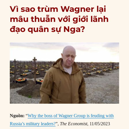
Vì sao trùm Wagner lại
mâu thuẫn với giới lãnh
đạo quân sự Nga?
Nguồn:
“
Why the boss of Wagner Group is feuding with
Russia’s military leaders?
”,
The Economist
, 11/05/2023