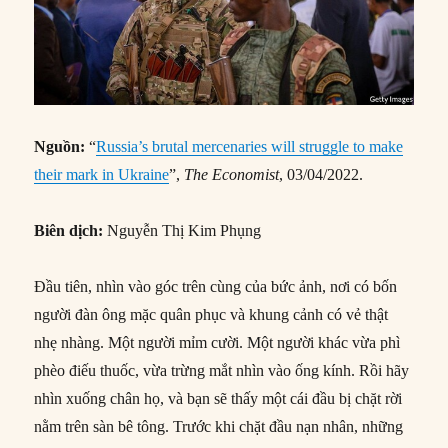
Nguồn:
“
Russia’s brutal mercenaries will struggle to make
their mark in Ukraine
”,
The Economist
, 03/04/2022.
Biên dịch:
Nguyễn Thị Kim Phụng
Đầu tiên, nhìn vào góc trên cùng của bức ảnh, nơi có bốn
người đàn ông mặc quân phục và khung cảnh có vẻ thật
nhẹ nhàng. Một người mỉm cười. Một người khác vừa phì
phèo điếu thuốc, vừa trừng mắt nhìn vào ống kính. Rồi hãy
nhìn xuống chân họ, và bạn sẽ thấy một cái đầu bị chặt rời
nằm trên sàn bê tông. Trước khi chặt đầu nạn nhân, những