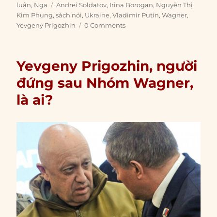
on
Tags
luận
,
Nga
Andrei Soldatov
,
Irina Borogan
,
Nguyễn Thị
Kim Phụng
,
sách nói
,
Ukraine
,
Vladimir Putin
,
Wagner
,
Yevgeny Prigozhin
0 Comments
Yevgeny Prigozhin, người
đứng sau Nhóm Wagner,
là ai?