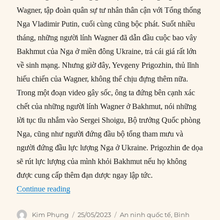
Wagner, tập đoàn quân sự tư nhân thân cận với Tổng thống
Nga Vladimir Putin, cuối cùng cũng bộc phát. Suốt nhiều
tháng, những người lính Wagner đã dẫn đầu cuộc bao vây
Bakhmut của Nga ở miền đông Ukraine, trả cái giá rất lớn
về sinh mạng. Nhưng giờ đây, Yevgeny Prigozhin, thủ lĩnh
hiếu chiến của Wagner, không thể chịu đựng thêm nữa.
Trong một đoạn video gây sốc, ông ta đứng bên cạnh xác
chết của những người lính Wagner ở Bakhmut, nói những
lời tục tĩu nhắm vào Sergei Shoigu, Bộ trưởng Quốc phòng
Nga, cũng như người đứng đầu bộ tổng tham mưu và
người đứng đầu lực lượng Nga ở Ukraine. Prigozhin đe dọa
sẽ rút lực lượng của mình khỏi Bakhmut nếu họ không
được cung cấp thêm đạn dược ngay lập tức.
“Tại sao Putin cần Wagner?”
Continue reading
Author
Posted
Categories
Kim Phụng
25/05/2023
An ninh quốc tế
,
Bình