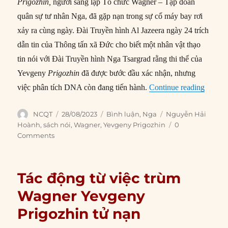
Prigozhin,
người sáng lập Tổ chức Wagner – Tập đoàn
quân sự tư nhân Nga, đã gặp nạn trong sự cố máy bay rơi
xảy ra cùng ngày. Đài Truyền hình Al Jazeera ngày 24 trích
dẫn tin của Thông tấn xã Đức cho biết một nhân vật thạo
tin nói với Đài Truyền hình Nga Tsargrad rằng thi thể của
Yevgeny
Prigozhin
đã được bước đầu xác nhận, nhưng
“Yevgen
việc phân tích DNA còn đang tiến hành.
Continue reading
Author
Posted
Categories
Tags
NCQT
28/08/2023
Bình luận
,
Nga
Nguyễn Hải
on
Hoành
,
sách nói
,
Wagner
,
Yevgeny Prigozhin
0
Comments
Tác động từ việc trùm
Wagner Yevgeny
Prigozhin tử nạn