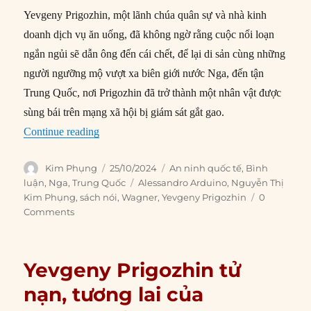
Yevgeny Prigozhin, một lãnh chúa quân sự và nhà kinh
doanh dịch vụ ăn uống, đã không ngờ rằng cuộc nổi loạn
ngắn ngủi sẽ dẫn ông đến cái chết, để lại di sản cùng những
người ngưỡng mộ vượt xa biên giới nước Nga, đến tận
Trung Quốc, nơi Prigozhin đã trở thành một nhân vật được
sùng bái trên mạng xã hội bị giám sát gắt gao.
“Bóng ma của Prigozhin vẫn sống ở Trung Quố
Continue reading
Author
Posted
Categories
Kim Phụng
25/10/2024
An ninh quốc tế
,
Bình
on
Tags
luận
,
Nga
,
Trung Quốc
Alessandro Arduino
,
Nguyễn Thị
Kim Phụng
,
sách nói
,
Wagner
,
Yevgeny Prigozhin
0
Comments
Yevgeny Prigozhin tử
nạn, tương lai của