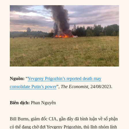
Nguồn:
“
Yevgeny Prigozhin’s reported death may
consolidate Putin’s power
”,
The Economist,
24/08/2023.
Biên dịch:
Phan Nguyên
Bill Burns, giám đốc CIA, gần đây đã bình luận về số phận
có thể đang chờ đợi Yevgeny Prigozhin, thủ lĩnh nhóm lính