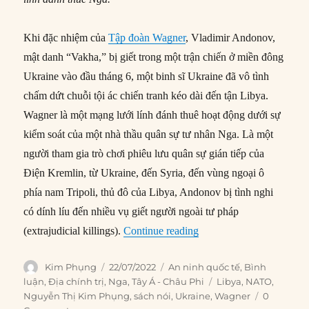
Khi đặc nhiệm của
Tập đoàn Wagner
, Vladimir Andonov,
mật danh “Vakha,” bị giết trong một trận chiến ở miền đông
Ukraine vào đầu tháng 6, một binh sĩ Ukraine đã vô tình
chấm dứt chuỗi tội ác chiến tranh kéo dài đến tận Libya.
Wagner là một mạng lưới lính đánh thuê hoạt động dưới sự
kiểm soát của một nhà thầu quân sự tư nhân Nga. Là một
người tham gia trò chơi phiêu lưu quân sự gián tiếp của
Điện Kremlin, từ Ukraine, đến Syria, đến vùng ngoại ô
phía nam Tripoli, thủ đô của Libya, Andonov bị tình nghi
có dính líu đến nhiều vụ giết người ngoài tư pháp
“Đằng sau lá bài Libya b
(extrajudicial killings).
Continue reading
Author
Posted
Categories
Kim Phụng
22/07/2022
An ninh quốc tế
,
Bình
on
Tags
luận
,
Địa chính trị
,
Nga
,
Tây Á - Châu Phi
Libya
,
NATO
,
Nguyễn Thị Kim Phụng
,
sách nói
,
Ukraine
,
Wagner
0