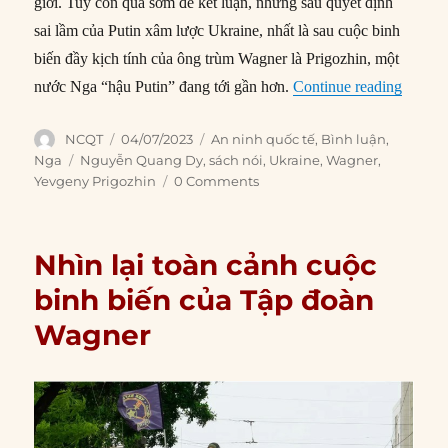
giới. Tuy còn quá sớm để kết luận, nhưng sau quyết định
sai lầm của Putin xâm lược Ukraine, nhất là sau cuộc binh
biến đầy kịch tính của ông trùm Wagner là Prigozhin, một
“Nước 
nước Nga “hậu Putin” đang tới gần hơn.
Continue reading
Author
Posted
Categories
NCQT
04/07/2023
An ninh quốc tế
,
Bình luận
,
on
Tags
Nga
Nguyễn Quang Dy
,
sách nói
,
Ukraine
,
Wagner
,
Yevgeny Prigozhin
0 Comments
Nhìn lại toàn cảnh cuộc
binh biến của Tập đoàn
Wagner