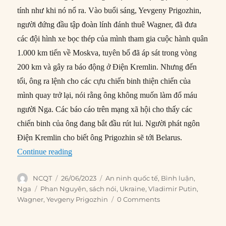
tính như khi nó nổ ra. Vào buổi sáng, Yevgeny Prigozhin,
người đứng đầu tập đoàn lính đánh thuê Wagner, đã đưa
các đội hình xe bọc thép của mình tham gia cuộc hành quân
1.000 km tiến về Moskva, tuyên bố đã áp sát trong vòng
200 km và gây ra báo động ở Điện Kremlin. Nhưng đến
tối, ông ra lệnh cho các cựu chiến binh thiện chiến của
mình quay trở lại, nói rằng ông không muốn làm đổ máu
người Nga. Các báo cáo trên mạng xã hội cho thấy các
chiến binh của ông đang bắt đầu rút lui. Người phát ngôn
Điện Kremlin cho biết ông Prigozhin sẽ tới Belarus.
“Nhìn lại toàn cảnh cuộc binh biến của Tập đo
Continue reading
Author
Posted
Categories
NCQT
26/06/2023
An ninh quốc tế
,
Bình luận
,
on
Tags
Nga
Phan Nguyên
,
sách nói
,
Ukraine
,
Vladimir Putin
,
Wagner
,
Yevgeny Prigozhin
0 Comments