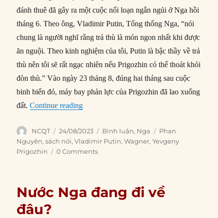
đánh thuê đã gây ra một cuộc nổi loạn ngắn ngủi ở Nga hồi
tháng 6. Theo ông, Vladimir Putin, Tổng thống Nga, “nói
chung là người nghĩ rằng trả thù là món ngon nhất khi được
ăn nguội. Theo kinh nghiệm của tôi, Putin là bậc thầy về trả
thù nên tôi sẽ rất ngạc nhiên nếu Prigozhin có thể thoát khỏi
đòn thù.” Vào ngày 23 tháng 8, đúng hai tháng sau cuộc
binh biến đó, máy bay phản lực của Prigozhin đã lao xuống
“Tác động từ việc trùm Wagner Yevgeny Pr
đất.
Continue reading
Author
Posted
Categories
Tags
NCQT
24/08/2023
Bình luận
,
Nga
Phan
on
Nguyên
,
sách nói
,
Vladimir Putin
,
Wagner
,
Yevgeny
Prigozhin
0 Comments
Nước Nga đang đi về
đâu?