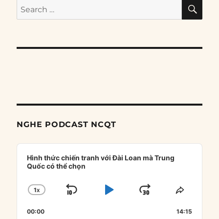
SE
Search
for:
NGHE PODCAST NCQT
Audio
Player
Hình thức chiến tranh với Đài Loan mà Trung
Quốc có thể chọn
1
X
SKIP
PLAY
JUMP
CHANGE
SHARE
PLAYBACK
THIS
BACKWARD
PAUSE
FORWARD
00:00
RATE
14:15
EPISOD