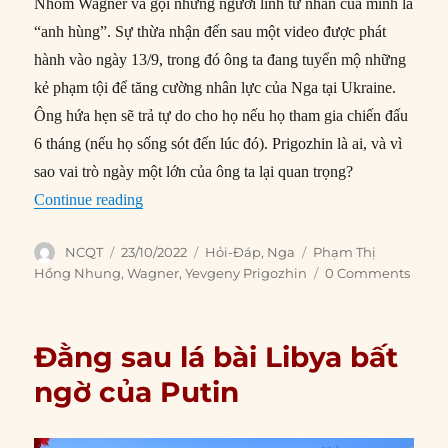
Nhóm Wagner và gọi những người lính tư nhân của mình là
“anh hùng”. Sự thừa nhận đến sau một video được phát
hành vào ngày 13/9, trong đó ông ta đang tuyển mộ những
kẻ phạm tội để tăng cường nhân lực của Nga tại Ukraine.
Ông hứa hẹn sẽ trả tự do cho họ nếu họ tham gia chiến đấu
6 tháng (nếu họ sống sót đến lúc đó). Prigozhin là ai, và vì
sao vai trò ngày một lớn của ông ta lại quan trọng?
“Yevgeny Prigozhin, người đứng sau Nhóm Wagn
Continue reading
Author
Posted
Categories
Tags
NCQT
23/10/2022
Hỏi-Đáp
,
Nga
Phạm Thị
on
Hồng Nhung
,
Wagner
,
Yevgeny Prigozhin
0 Comments
Đằng sau lá bài Libya bất
ngờ của Putin