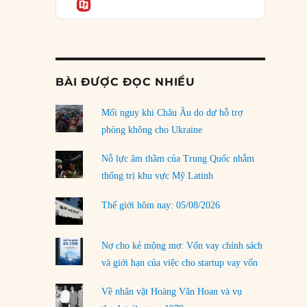
Informatio
03/08/2026
Đặt cược vào thất bại: Các quỹ đầu tư mạo
hiểm quốc gia và khía cạnh chính trị của vốn
rủi ro
02/08/2026
BÀI ĐƯỢC ĐỌC NHIỀU
Làm thế nào để kết thúc Chiến tranh Iran?
Mối nguy khi Châu Âu do dự hỗ trợ
01/08/2026
phòng không cho Ukraine
Chiến lược kế tiếp của Bắc Kinh ở Biển Đông
31/07/2026
Nỗ lực âm thầm của Trung Quốc nhằm
thống trị khu vực Mỹ Latinh
Trật tự thế giới mới: Các nước nhỏ sẽ luôn
phải chịu đựng?
Thế giới hôm nay: 05/08/2026
30/07/2026
Tập tìm cách chôn vùi bê bối chấn động vòng
Nợ cho kẻ mộng mơ: Vốn vay chính sách
tròn thân cận của mình
và giới hạn của việc cho startup vay vốn
29/07/2026
Về nhân vật Hoàng Văn Hoan và vụ
LOAD MORE