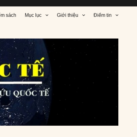
ểm sách
Mục lục
Giới thiệu
Điểm tin