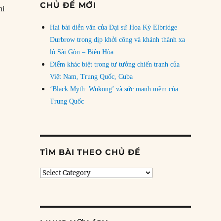
CHỦ ĐỀ MỚI
hi
Hai bài diễn văn của Đại sứ Hoa Kỳ Elbridge
Durbrow trong dịp khởi công và khánh thành xa
lộ Sài Gòn – Biên Hòa
Điểm khác biệt trong tư tưởng chiến tranh của
Việt Nam, Trung Quốc, Cuba
‘Black Myth: Wukong’ và sức mạnh mềm của
Trung Quốc
TÌM BÀI THEO CHỦ ĐỀ
Tìm
bài
theo
chủ
đề