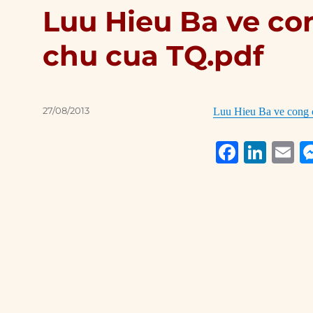
Luu Hieu Ba ve co
chu cua TQ.pdf
Posted
27/08/2013
Luu Hieu Ba ve cong 
on
F
Li
E
a
n
c
k
a
e
e
l
b
d
o
I
o
n
k