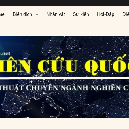
me
Biên dịch
Nhân vật
Sự kiện
Hỏi-Đáp
Đi