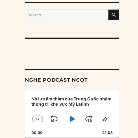
SEARCH
Search
for:
NGHE PODCAST NCQT
Audio
Player
Nỗ lực âm thầm của Trung Quốc nhằm
thống trị khu vực Mỹ Latinh
1
X
SKIP
PLAY
JUMP
CHANGE
SHARE
PLAYBACK
THIS
BACKWARD
PAUSE
FORWARD
00:00
RATE
21:08
EPISODE