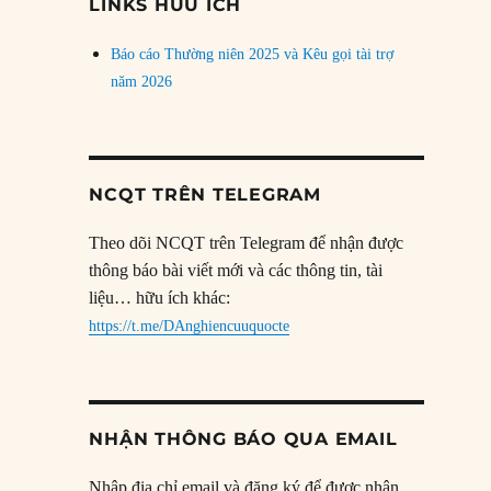
LINKS HỮU ÍCH
Báo cáo Thường niên 2025 và Kêu gọi tài trợ
năm 2026
NCQT TRÊN TELEGRAM
Theo dõi NCQT trên Telegram để nhận được
thông báo bài viết mới và các thông tin, tài
liệu… hữu ích khác:
https://t.me/DAnghiencuuquocte
NHẬN THÔNG BÁO QUA EMAIL
Nhập địa chỉ email và đăng ký để được nhận