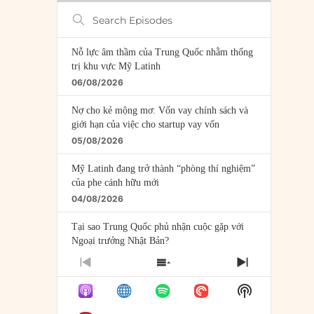
Search
Episodes
Nỗ lực âm thầm của Trung Quốc nhằm thống
trị khu vực Mỹ Latinh
06/08/2026
Nợ cho kẻ mộng mơ: Vốn vay chính sách và
giới hạn của việc cho startup vay vốn
05/08/2026
Mỹ Latinh đang trở thành “phòng thí nghiệm”
của phe cánh hữu mới
04/08/2026
Tại sao Trung Quốc phủ nhận cuộc gặp với
Ngoại trưởng Nhật Bản?
04/08/2026
PREVIOUS
SHOW
NEXT
EPISODE
EPISODES
EPISODE
Điểm mù chiến lược của Trump tại Thái Bình
Show
LIST
Dương
Podcast