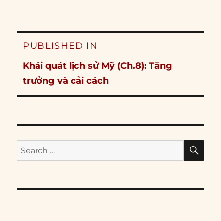
Post
PUBLISHED IN
navigation
Khái quát lịch sử Mỹ (Ch.8): Tăng
trưởng và cải cách
SE
Search
for: