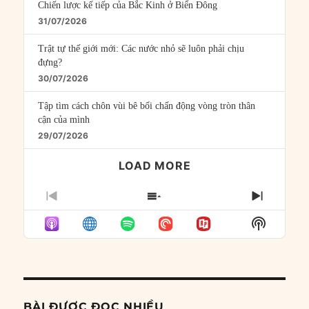
Chiến lược kế tiếp của Bắc Kinh ở Biển Đông
31/07/2026
Trật tự thế giới mới: Các nước nhỏ sẽ luôn phải chịu
đựng?
30/07/2026
Tập tìm cách chôn vùi bê bối chấn động vòng tròn thân
cận của mình
29/07/2026
LOAD MORE
PREVIOUS
SHOW
NEXT
EPISODE
EPISODES
EPISO
Show
LIST
Podcast
Informat
BÀI ĐƯỢC ĐỌC NHIỀU