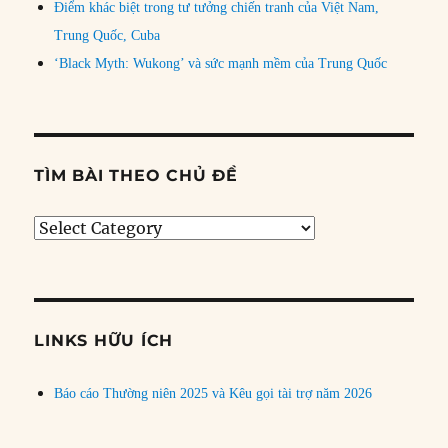
Điểm khác biệt trong tư tưởng chiến tranh của Việt Nam,
Trung Quốc, Cuba
‘Black Myth: Wukong’ và sức mạnh mềm của Trung Quốc
TÌM BÀI THEO CHỦ ĐỀ
Tìm
bài
theo
chủ
đề
LINKS HỮU ÍCH
Báo cáo Thường niên 2025 và Kêu gọi tài trợ năm 2026