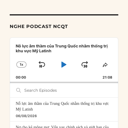
NGHE PODCAST NCQT
Audio
Player
Nỗ lực âm thầm của Trung Quốc nhằm thống trị
khu vực Mỹ Latinh
1
X
SKIP
PLAY
JUMP
CHANGE
SHARE
PLAYBACK
THIS
BACKWARD
PAUSE
FORWARD
00:00
RATE
21:08
EPISOD
Search
Episodes
Nỗ lực âm thầm của Trung Quốc nhằm thống trị khu vực
Mỹ Latinh
06/08/2026
Nợ cho kẻ mộng mơ: Vốn vay chính sách và giới hạn của