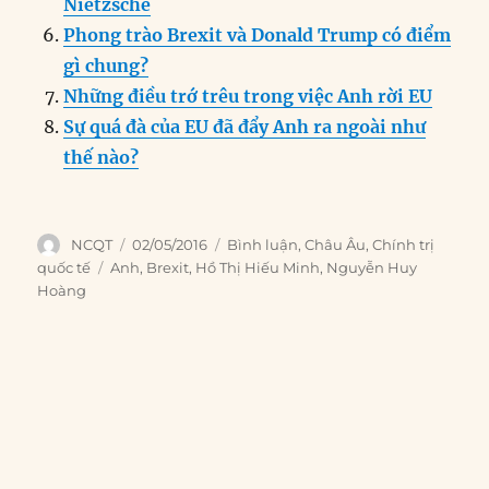
Nietzsche
Phong trào Brexit và Donald Trump có điểm
gì chung?
Những điều trớ trêu trong việc Anh rời EU
Sự quá đà của EU đã đẩy Anh ra ngoài như
thế nào?
Author
Posted
Categories
NCQT
02/05/2016
Bình luận
,
Châu Âu
,
Chính trị
on
Tags
quốc tế
Anh
,
Brexit
,
Hồ Thị Hiếu Minh
,
Nguyễn Huy
Hoàng