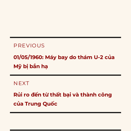
Post
PREVIOUS
navigation
Previous
01/05/1960: Máy bay do thám U-2 của
post:
Mỹ bị bắn hạ
NEXT
Next
Rủi ro đến từ thất bại và thành công
post:
của Trung Quốc