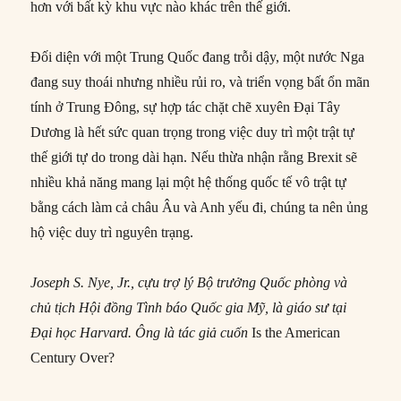
hơn với bất kỳ khu vực nào khác trên thế giới.
Đối diện với một Trung Quốc đang trỗi dậy, một nước Nga
đang suy thoái nhưng nhiều rủi ro, và triển vọng bất ổn mãn
tính ở Trung Đông, sự hợp tác chặt chẽ xuyên Đại Tây
Dương là hết sức quan trọng trong việc duy trì một trật tự
thế giới tự do trong dài hạn. Nếu thừa nhận rằng Brexit sẽ
nhiều khả năng mang lại một hệ thống quốc tế vô trật tự
bằng cách làm cả châu Âu và Anh yếu đi, chúng ta nên ủng
hộ việc duy trì nguyên trạng.
Joseph S. Nye, Jr
.,
cựu trợ lý
B
ộ trưởng
Q
uốc phòng và
chủ tịch Hội đồng Tình báo Quốc gia Mỹ, là giáo sư tại
Đại học
Harvard. Ông là tác giả cuốn
Is the American
Century Over?