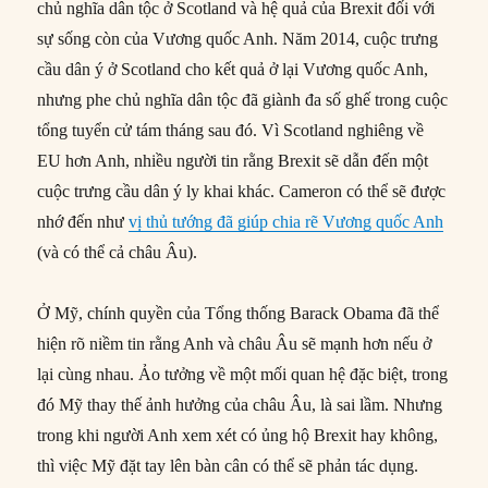
chủ nghĩa dân tộc ở Scotland và hệ quả của Brexit đối với
sự sống còn của Vương quốc Anh. Năm 2014, cuộc trưng
cầu dân ý ở Scotland cho kết quả ở lại Vương quốc Anh,
nhưng phe chủ nghĩa dân tộc đã giành đa số ghế trong cuộc
tổng tuyển cử tám tháng sau đó. Vì Scotland nghiêng về
EU hơn Anh, nhiều người tin rằng Brexit sẽ dẫn đến một
cuộc trưng cầu dân ý ly khai khác. Cameron có thể sẽ được
nhớ đến như
vị thủ tướng đã giúp chia rẽ Vương quốc Anh
(và có thể cả châu Âu).
Ở Mỹ, chính quyền của Tổng thống Barack Obama đã thể
hiện rõ niềm tin rằng Anh và châu Âu sẽ mạnh hơn nếu ở
lại cùng nhau. Ảo tưởng về một mối quan hệ đặc biệt, trong
đó Mỹ thay thế ảnh hưởng của châu Âu, là sai lầm. Nhưng
trong khi người Anh xem xét có ủng hộ Brexit hay không,
thì việc Mỹ đặt tay lên bàn cân có thể sẽ phản tác dụng.