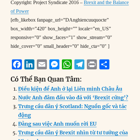
Copyright: Project Syndicate 2016 –
Brexit and the Balance
of Power
[efb_likebox fanpage_url=”DAnghiencuuquocte”
box_width=”420″ box_height=”” locale=”en_US”
responsive=”0″ show_faces=”1″ show_stream=”0″
hide_cover=”0″ small_header=”0″ hide_cta=”0″ ]
F
Li
E
M
W
T
P
S
a
n
m
e
h
el
ri
h
Có Thể Bạn Quan Tâm:
c
k
ai
ss
at
e
n
a
Điều kiện để Anh ở lại Liên minh Châu Âu
e
e
l
e
s
g
t
re
Nước Anh đâm đầu vào đá với ‘Brexit cứng’?
b
d
n
A
r
Trưng cầu dân ý Scotland: Nguồn gốc và tác
o
I
g
p
a
động
o
n
er
p
m
Đằng sau việc Anh muốn rời EU
k
Trưng cầu dân ý Brexit nhìn từ tư tưởng của