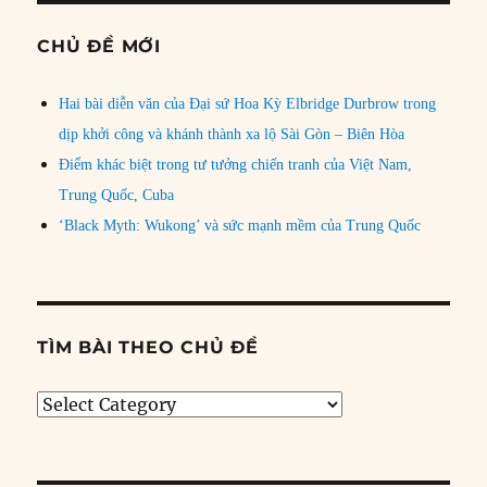
CHỦ ĐỀ MỚI
Hai bài diễn văn của Đại sứ Hoa Kỳ Elbridge Durbrow trong
dịp khởi công và khánh thành xa lộ Sài Gòn – Biên Hòa
Điểm khác biệt trong tư tưởng chiến tranh của Việt Nam,
Trung Quốc, Cuba
‘Black Myth: Wukong’ và sức mạnh mềm của Trung Quốc
TÌM BÀI THEO CHỦ ĐỀ
Tìm
bài
theo