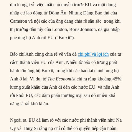
dịu lo ngại về việc mất chủ quyền trước EU và một dòng
nhập cư lao động từ Đông Âu. Nhưng Đảng Bảo thủ của
Cameron và nội các của ông đang chia rẽ sâu sắc, trong khi
thị trưởng dân túy của London, Boris Johnson, đã gia nhập
phe ủng hộ Anh rời EU (“Brexit”).
Báo chí Anh cũng chia rẽ về vấn đề
chi phí và lợi ích
của tư
cách thành viên EU của Anh. Nhiều tờ báo có lượng phát
hành lớn ủng hộ Brexit, trong khi các báo tài chính ủng hộ
Anh ở lại. Ví dụ, tờ
The Economist
chỉ ra rằng khoảng 45%
lượng xuất khẩu của Anh đi đến các nước EU, và nếu Anh
rời khỏi EU, các đàm phán thương mại sau đó nhiều khả
năng là rất khó khăn.
Ngoài ra, EU đã làm rõ với các nước phi thành viên như Na
Uy và Thuỵ Sĩ rằng họ chỉ có thể có quyền tiếp cận hoàn