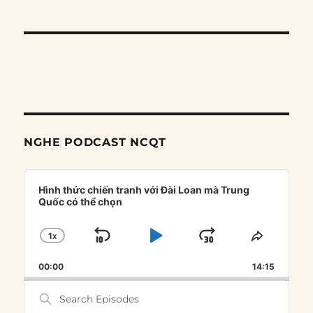
NGHE PODCAST NCQT
Audio
Player
Hình thức chiến tranh với Đài Loan mà Trung
Quốc có thể chọn
1
X
SKIP
PLAY
JUMP
CHANGE
SHARE
PLAYBACK
THIS
BACKWARD
PAUSE
FORWARD
00:00
RATE
14:15
EPISOD
Search
Episodes