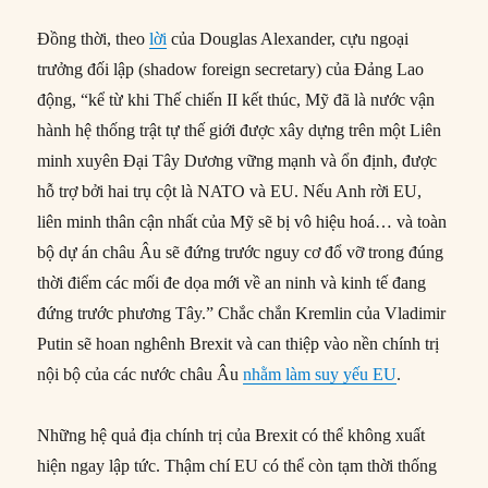
Đồng thời, theo
lời
của Douglas Alexander, cựu ngoại
trưởng đối lập (shadow foreign secretary) của Đảng Lao
động, “kể từ khi Thế chiến II kết thúc, Mỹ đã là nước vận
hành hệ thống trật tự thế giới được xây dựng trên một Liên
minh xuyên Đại Tây Dương vững mạnh và ổn định, được
hỗ trợ bởi hai trụ cột là NATO và EU. Nếu Anh rời EU,
liên minh thân cận nhất của Mỹ sẽ bị vô hiệu hoá… và toàn
bộ dự án châu Âu sẽ đứng trước nguy cơ đổ vỡ trong đúng
thời điểm các mối đe dọa mới về an ninh và kinh tế đang
đứng trước phương Tây.” Chắc chắn Kremlin của Vladimir
Putin sẽ hoan nghênh Brexit và can thiệp vào nền chính trị
nội bộ của các nước châu Âu
nhằm làm suy yếu EU
.
Những hệ quả địa chính trị của Brexit có thể không xuất
hiện ngay lập tức. Thậm chí EU có thể còn tạm thời thống