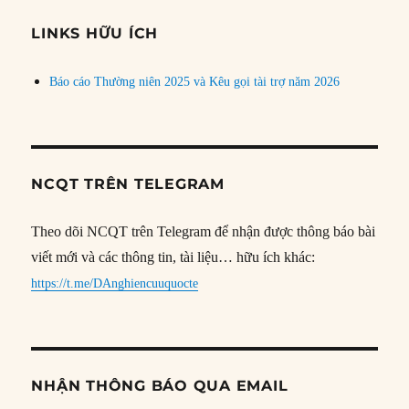
chủ
đề
LINKS HỮU ÍCH
Báo cáo Thường niên 2025 và Kêu gọi tài trợ năm 2026
NCQT TRÊN TELEGRAM
Theo dõi NCQT trên Telegram để nhận được thông báo bài
viết mới và các thông tin, tài liệu… hữu ích khác:
https://t.me/DAnghiencuuquocte
NHẬN THÔNG BÁO QUA EMAIL