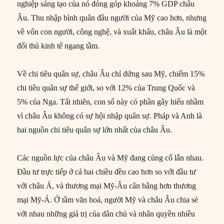
nghiệp sáng tạo của nó đóng góp khoảng 7% GDP châu
Âu. Thu nhập bình quân đầu người của Mỹ cao hơn, nhưng
về vốn con người, công nghệ, và xuất khẩu, châu Âu là một
đối thủ kinh tế ngang tầm.
Về chi tiêu quân sự, châu Âu chỉ đứng sau Mỹ, chiếm 15%
chi tiêu quân sự thế giới, so với 12% của Trung Quốc và
5% của Nga. Tất nhiên, con số này có phần gây hiểu nhầm
vì châu Âu không có sự hội nhập quân sự. Pháp và Anh là
hai nguồn chi tiêu quân sự lớn nhất của châu Âu.
Các nguồn lực của châu Âu và Mỹ đang củng cố lẫn nhau.
Đầu tư trực tiếp ở cả hai chiều đều cao hơn so với đầu tư
với châu Á, và thương mại Mỹ-Âu cân bằng hơn thương
mại Mỹ-Á. Ở tầm văn hoá, người Mỹ và châu Âu chia sẻ
với nhau những giá trị của dân chủ và nhân quyền nhiều