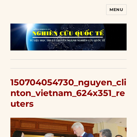
MENU
Nghiên cứu quốc tế
150704054730_nguyen_cli
nton_vietnam_624x351_re
uters