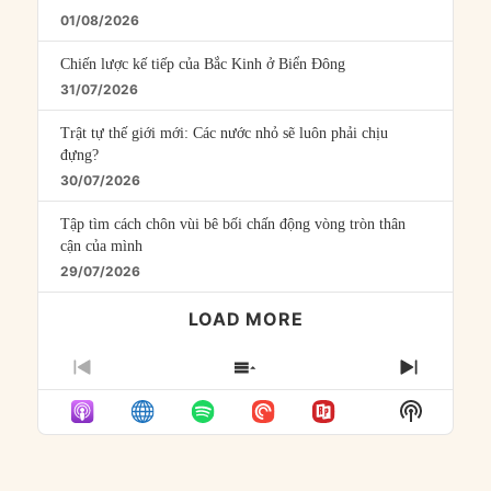
01/08/2026
Chiến lược kế tiếp của Bắc Kinh ở Biển Đông
31/07/2026
Trật tự thế giới mới: Các nước nhỏ sẽ luôn phải chịu
đựng?
30/07/2026
Tập tìm cách chôn vùi bê bối chấn động vòng tròn thân
cận của mình
29/07/2026
LOAD MORE
PREVIOUS
SHOW
NEXT
EPISODE
EPISODES
EPISO
Show
LIST
Podcast
Informat