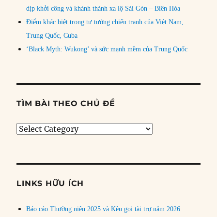
dịp khởi công và khánh thành xa lộ Sài Gòn – Biên Hòa
Điểm khác biệt trong tư tưởng chiến tranh của Việt Nam,
Trung Quốc, Cuba
‘Black Myth: Wukong’ và sức mạnh mềm của Trung Quốc
TÌM BÀI THEO CHỦ ĐỀ
Tìm
bài
theo
chủ
đề
LINKS HỮU ÍCH
Báo cáo Thường niên 2025 và Kêu gọi tài trợ năm 2026