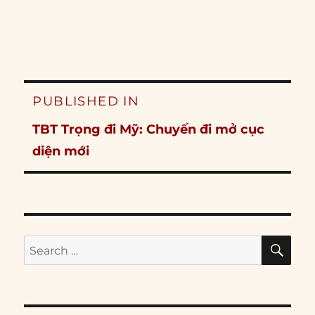
Post
PUBLISHED IN
navigation
TBT Trọng đi Mỹ: Chuyến đi mở cục
diện mới
SE
Search
for: