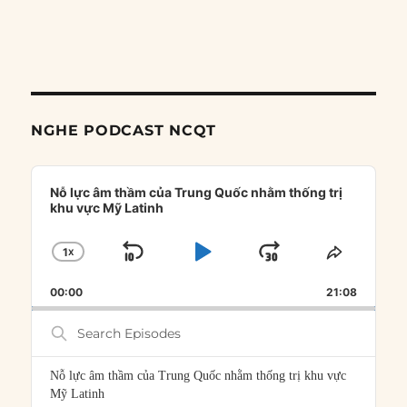
NGHE PODCAST NCQT
Audio
Player
Nỗ lực âm thầm của Trung Quốc nhằm thống trị
khu vực Mỹ Latinh
1
X
SKIP
PLAY
JUMP
CHANGE
SHARE
PLAYBACK
THIS
BACKWARD
PAUSE
FORWARD
00:00
RATE
21:08
EPISOD
Search
Episodes
Nỗ lực âm thầm của Trung Quốc nhằm thống trị khu vực
Mỹ Latinh