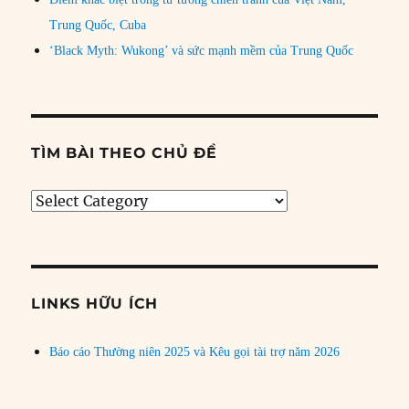
Trung Quốc, Cuba
‘Black Myth: Wukong’ và sức mạnh mềm của Trung Quốc
TÌM BÀI THEO CHỦ ĐỀ
Tìm
bài
theo
chủ
đề
LINKS HỮU ÍCH
Báo cáo Thường niên 2025 và Kêu gọi tài trợ năm 2026