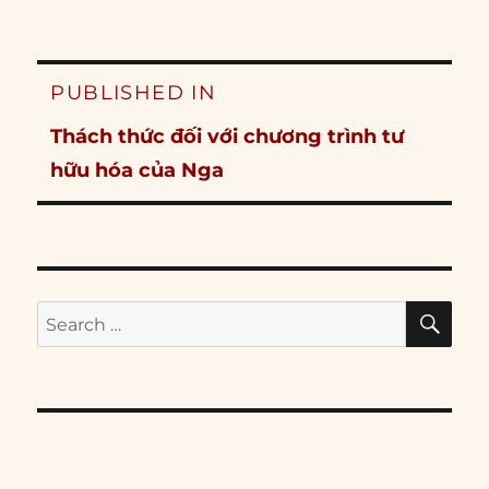
Post
PUBLISHED IN
navigation
Thách thức đối với chương trình tư
hữu hóa của Nga
SE
Search
for: