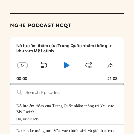
NGHE PODCAST NCQT
Audio
Player
Nỗ lực âm thầm của Trung Quốc nhằm thống trị
khu vực Mỹ Latinh
1
X
SKIP
PLAY
JUMP
CHANGE
SHARE
PLAYBACK
THIS
BACKWARD
PAUSE
FORWARD
00:00
RATE
21:08
EPISOD
Search
Episodes
Nỗ lực âm thầm của Trung Quốc nhằm thống trị khu vực
Mỹ Latinh
06/08/2026
Nợ cho kẻ mộng mơ: Vốn vay chính sách và giới hạn của