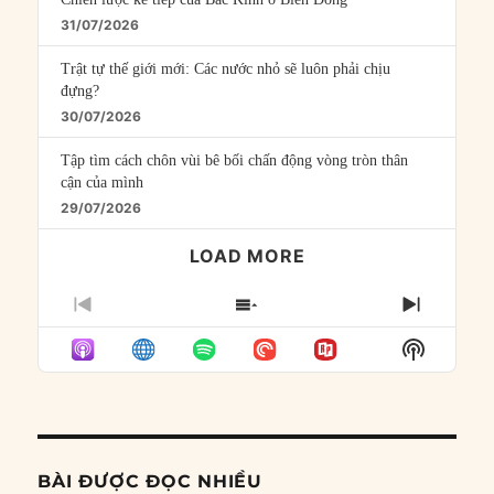
31/07/2026
Trật tự thế giới mới: Các nước nhỏ sẽ luôn phải chịu
đựng?
30/07/2026
Tập tìm cách chôn vùi bê bối chấn động vòng tròn thân
cận của mình
29/07/2026
LOAD MORE
PREVIOUS
SHOW
NEXT
EPISODE
EPISODES
EPISO
Show
LIST
Podcast
Informat
BÀI ĐƯỢC ĐỌC NHIỀU