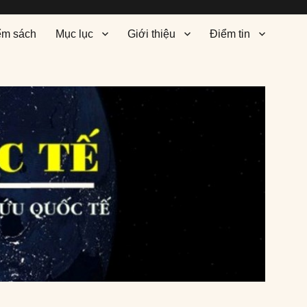
ểm sách
Mục lục
Giới thiệu
Điểm tin