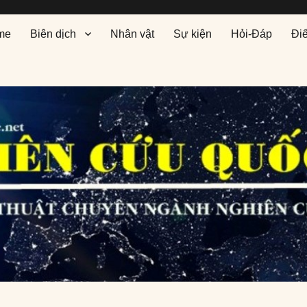
me
Biên dịch
Nhân vật
Sự kiện
Hỏi-Đáp
Đi