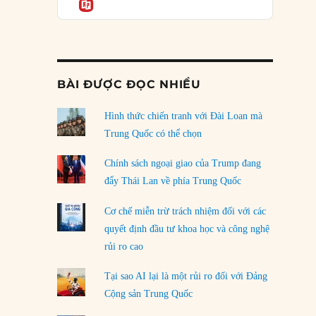
Informatio
05/08/2026
Mỹ Latinh đang trở thành “phòng thí nghiệm”
của phe cánh hữu mới
04/08/2026
BÀI ĐƯỢC ĐỌC NHIỀU
Tại sao Trung Quốc phủ nhận cuộc gặp với
Ngoại trưởng Nhật Bản?
Hình thức chiến tranh với Đài Loan mà
04/08/2026
Trung Quốc có thể chọn
Điểm mù chiến lược của Trump tại Thái Bình
Chính sách ngoại giao của Trump đang
Dương
đẩy Thái Lan về phía Trung Quốc
03/08/2026
Cơ chế miễn trừ trách nhiệm đối với các
Đặt cược vào thất bại: Các quỹ đầu tư mạo
quyết định đầu tư khoa học và công nghệ
hiểm quốc gia và khía cạnh chính trị của vốn
rủi ro cao
rủi ro
02/08/2026
Tại sao AI lại là một rủi ro đối với Đảng
Làm thế nào để kết thúc Chiến tranh Iran?
Cộng sản Trung Quốc
01/08/2026