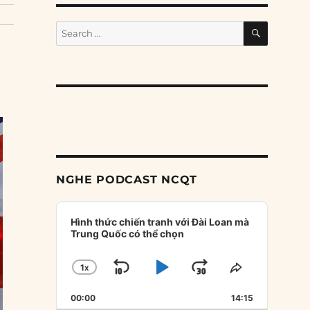
SEARCH
Search
for:
NGHE PODCAST NCQT
Audio
Player
Hình thức chiến tranh với Đài Loan mà
Trung Quốc có thể chọn
1
X
SKIP
PLAY
JUMP
CHANGE
SHARE
PLAYBACK
THIS
BACKWARD
PAUSE
FORWARD
00:00
RATE
14:15
EPISODE