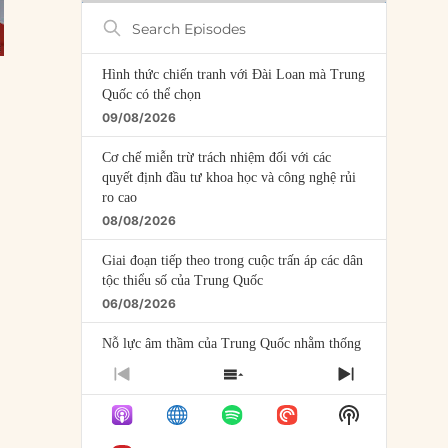
Search
Episodes
Hình thức chiến tranh với Đài Loan mà Trung
Quốc có thể chọn
09/08/2026
Cơ chế miễn trừ trách nhiệm đối với các
quyết định đầu tư khoa học và công nghệ rủi
ro cao
08/08/2026
Giai đoạn tiếp theo trong cuộc trấn áp các dân
tộc thiểu số của Trung Quốc
06/08/2026
Nỗ lực âm thầm của Trung Quốc nhằm thống
trị khu vực Mỹ Latinh
PREVIOUS
SHOW
NEXT
06/08/2026
EPISODE
EPISODES
EPISODE
Show
LIST
Nợ cho kẻ mộng mơ: Vốn vay chính sách và
Podcast
giới hạn của việc cho startup vay vốn