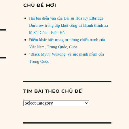
CHỦ ĐỀ MỚI
Hai bài diễn văn của Đại sứ Hoa Kỳ Elbridge
Durbrow trong dịp khởi công và khánh thành xa
lộ Sài Gòn – Biên Hòa
Điểm khác biệt trong tư tưởng chiến tranh của
Việt Nam, Trung Quốc, Cuba
‘Black Myth: Wukong’ và sức mạnh mềm của
Trung Quốc
TÌM BÀI THEO CHỦ ĐỀ
Tìm
bài
theo
chủ
đề