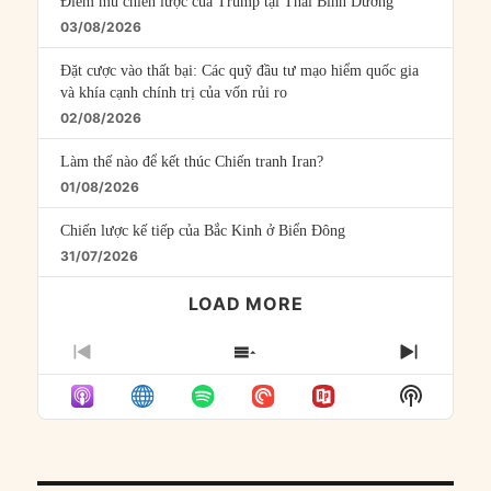
Điểm mù chiến lược của Trump tại Thái Bình Dương
03/08/2026
Đặt cược vào thất bại: Các quỹ đầu tư mạo hiểm quốc gia
và khía cạnh chính trị của vốn rủi ro
02/08/2026
Làm thế nào để kết thúc Chiến tranh Iran?
01/08/2026
Chiến lược kế tiếp của Bắc Kinh ở Biển Đông
31/07/2026
LOAD MORE
PREVIOUS
SHOW
NEXT
EPISODE
EPISODES
EPISO
Show
LIST
Podcast
Informat