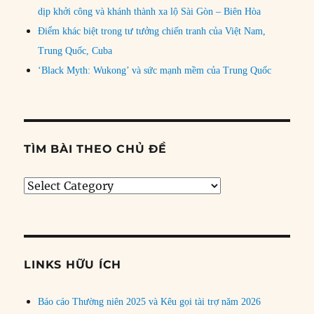
dịp khởi công và khánh thành xa lộ Sài Gòn – Biên Hòa
Điểm khác biệt trong tư tưởng chiến tranh của Việt Nam,
Trung Quốc, Cuba
‘Black Myth: Wukong’ và sức mạnh mềm của Trung Quốc
TÌM BÀI THEO CHỦ ĐỀ
Tìm
bài
theo
chủ
đề
LINKS HỮU ÍCH
Báo cáo Thường niên 2025 và Kêu gọi tài trợ năm 2026