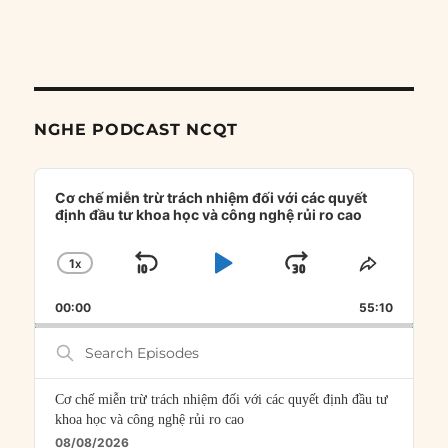
NGHE PODCAST NCQT
Audio
Player
Cơ chế miễn trừ trách nhiệm đối với các quyết
định đầu tư khoa học và công nghệ rủi ro cao
1
X
SKIP
PLAY
JUMP
CHANGE
SHARE
PLAYBACK
THIS
BACKWARD
PAUSE
FORWARD
00:00
RATE
55:10
EPISOD
Search
Episodes
Cơ chế miễn trừ trách nhiệm đối với các quyết định đầu tư
khoa học và công nghệ rủi ro cao
08/08/2026