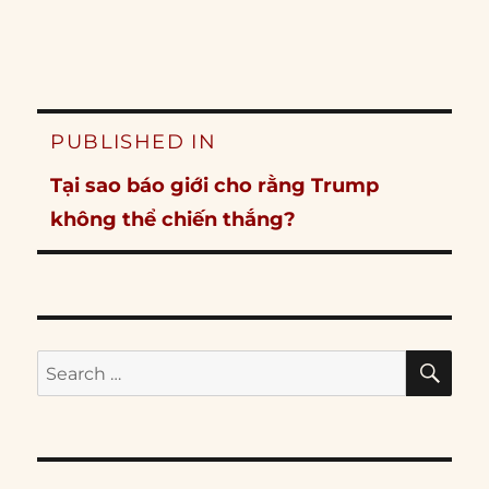
Post
PUBLISHED IN
navigation
Tại sao báo giới cho rằng Trump
không thể chiến thắng?
SE
Search
for: