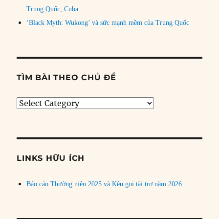
Trung Quốc, Cuba
‘Black Myth: Wukong’ và sức mạnh mềm của Trung Quốc
TÌM BÀI THEO CHỦ ĐỀ
Tìm
bài
theo
chủ
đề
LINKS HỮU ÍCH
Báo cáo Thường niên 2025 và Kêu gọi tài trợ năm 2026