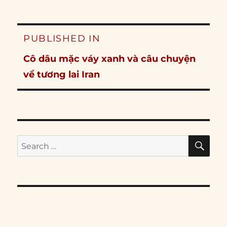
Post
PUBLISHED IN
navigation
Cô dâu mặc váy xanh và câu chuyện
về tương lai Iran
SE
Search
for: