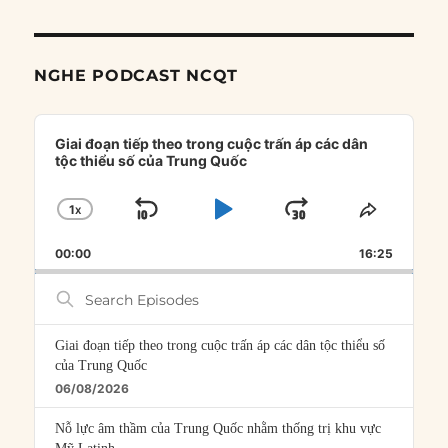
NGHE PODCAST NCQT
Audio
Player
Giai đoạn tiếp theo trong cuộc trấn áp các dân
tộc thiểu số của Trung Quốc
1
X
SKIP
PLAY
JUMP
CHANGE
SHARE
PLAYBACK
THIS
BACKWARD
PAUSE
FORWARD
00:00
RATE
16:25
EPISOD
Search
Episodes
Giai đoạn tiếp theo trong cuộc trấn áp các dân tộc thiểu số
của Trung Quốc
06/08/2026
Nỗ lực âm thầm của Trung Quốc nhằm thống trị khu vực