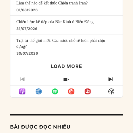
Làm thế nào để kết thúc Chiến tranh Iran?
01/08/2026
Chiến lược kế tiếp của Bắc Kinh ở Biển Đông
31/07/2026
Trật tự thế giới mới: Các nước nhỏ sẽ luôn phải chịu
đựng?
30/07/2026
LOAD MORE
PREVIOUS
SHOW
NEXT
EPISODE
EPISODES
EPISO
Show
LIST
Podcast
Informat
BÀI ĐƯỢC ĐỌC NHIỀU