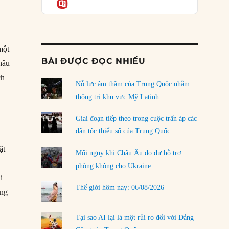
Informatio
04/08/2026
Điểm mù chiến lược của Trump tại Thái Bình
Dương
03/08/2026
một
BÀI ĐƯỢC ĐỌC NHIỀU
hâu
Đặt cược vào thất bại: Các quỹ đầu tư mạo
hiểm quốc gia và khía cạnh chính trị của vốn
ch
rủi ro
Nỗ lực âm thầm của Trung Quốc nhằm
02/08/2026
thống trị khu vực Mỹ Latinh
Làm thế nào để kết thúc Chiến tranh Iran?
Giai đoạn tiếp theo trong cuộc trấn áp các
01/08/2026
dân tộc thiểu số của Trung Quốc
ặt
Chiến lược kế tiếp của Bắc Kinh ở Biển Đông
Mối nguy khi Châu Âu do dự hỗ trợ
31/07/2026
i
phòng không cho Ukraine
i
Trật tự thế giới mới: Các nước nhỏ sẽ luôn
Thế giới hôm nay: 06/08/2026
phải chịu đựng?
ông
30/07/2026
Tại sao AI lại là một rủi ro đối với Đảng
LOAD MORE