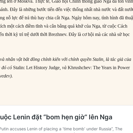
ựng lên ở Moskva. Thực tế, Giáo hội Chính thống giáo Nga đã tôn vin
thánh. Đây là những bước tiến đến việc thống nhất nhà nước và đất nướ
ng nỗ lực để trả thù hay chia cắt Nga. Ngày hôm nay, tình hình đã thu
 tích một cách điềm tĩnh và cân bằng quá khứ của Nga, từ cuộc Cách
 thời kỳ trì trệ dưới thời Brezhnev. Đây là cơ hội mà các nhà sử học
à nhân vật bất đồng chính kiến với chính quyền Stalin, là tác giả của
g đó có
Stalin: Let History Judge
, và
Khrushchev: The Years in Power
vedev).