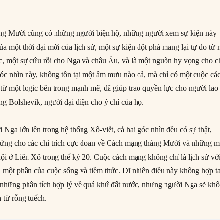
g Mười cũng có những người biện hộ, những người xem sự kiện này
a một thời đại mới của lịch sử, một sự kiện đột phá mang lại tự do từ 
bức, một sự cứu rỗi cho Nga và châu Âu, và là một nguồn hy vọng cho c
óc nhìn này, không tồn tại một âm mưu nào cả, mà chỉ có một cuộc cá
 từ một logic bên trong mạnh mẽ, đã giúp trao quyền lực cho người lao
ng Bolshevik, người đại diện cho ý chí của họ.
 Nga lớn lên trong hệ thống Xô-viết, cả hai góc nhìn đều có sự thật,
ứng cho các chỉ trích cực đoan về Cách mạng tháng Mười và những m
hội ở Liên Xô trong thế kỷ 20. Cuộc cách mạng không chỉ là lịch sử vớ
à một phần của cuộc sống và tiềm thức. Dĩ nhiên điều này không hợp ta
 những phân tích hợp lý về quá khứ đất nước, nhưng người Nga sẽ kh
 từ rỗng tuếch.