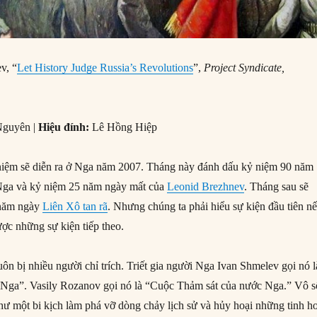
v, “
Let History Judge Russia’s Revolutions
”,
Project Syndicate,
Nguyên |
Hiệu đính:
Lê Hồng Hiệp
 niệm sẽ diễn ra ở Nga năm 2007. Tháng này đánh dấu kỷ niệm 90 năm
ga và kỷ niệm 25 năm ngày mất của
Leonid Brezhnev
. Tháng sau sẽ
 năm ngày
Liên Xô tan rã
. Nhưng chúng ta phải hiểu sự kiện đầu tiên n
ợc những sự kiện tiếp theo.
n bị nhiều người chỉ trích. Triết gia người Nga Ivan Shmelev gọi nó l
c Nga”. Vasily Rozanov gọi nó là “Cuộc Thảm sát của nước Nga.” Vô s
như một bi kịch làm phá vỡ dòng chảy lịch sử và hủy hoại những tinh h