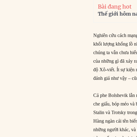
Bài đang hot
Thế giới hôm n
Nghiên cứu cách mạng 
khối lượng khổng lồ n
chúng ta vẫn chưa hiể
của những gì đã xảy r
độ Xô-viết. Ít sự kiện 
đánh giá như vậy – cũn
Cả phe Bolshevik lẫn 
che giấu, bóp méo và bị
Stalin và Trotsky tro
Hàng ngàn cái tên biế
những người khác, và 