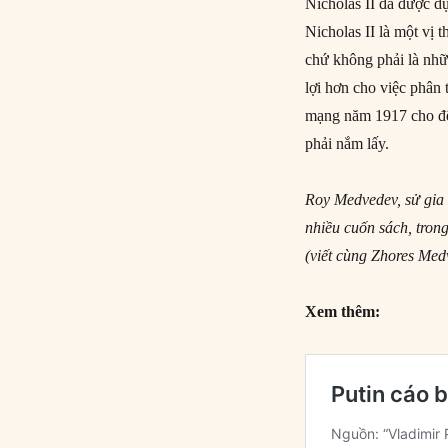
Nicholas II đã được d
Nicholas II là một vị 
chứ không phải là nhữ
lợi hơn cho việc phân
mạng năm 1917 cho đến
phải nắm lấy.
Roy Medvedev, sử gia v
nhiều cuốn sách, tron
(viết cùng Zhores Med
Xem thêm: