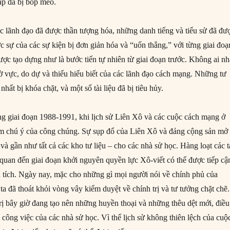
cấp đã bị bóp méo.
 lãnh đạo đã được thần tượng hóa, những danh tiếng và tiểu sử đã đư
hực sự của các sự kiện bị đơn giản hóa và “uốn thẳng,” với từng giai đoạ
ợc tạo dựng như là bước tiến tự nhiên từ giai đoạn trước. Không ai n
ờ vực, do dự và thiếu hiểu biết của các lãnh đạo cách mạng. Những tư
 nhất bị khóa chặt, và một số tài liệu đã bị tiêu hủy.
ong giai đoạn 1988-1991, khi lịch sử Liên Xô và các cuộc cách mạng ở
âm chú ý của công chúng. Sự sụp đổ của Liên Xô và đảng cộng sản mở 
và gần như tất cả các kho tư liệu – cho các nhà sử học. Hàng loạt các t
 quan đến giai đoạn khởi nguyên quyền lực Xô-viết có thể được tiếp cậ
 tích. Ngày nay, mặc cho những gì mọi người nói về chính phủ của
ta đã thoát khỏi vòng vây kiểm duyệt về chính trị và tư tưởng chặt chẽ.
trị bây giờ đang tạo nên những huyền thoại và những thêu dệt mới, điều
công việc của các nhà sử học. Vì thế lịch sử không thiên lệch của cuộ