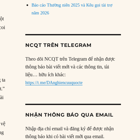
Báo cáo Thường niên 2025 và Kêu gọi tài trợ
năm 2026
ột
coi
NCQT TRÊN TELEGRAM
Theo dõi NCQT trên Telegram để nhận được
thông báo bài viết mới và các thông tin, tài
liệu… hữu ích khác:
 ta
https://t.me/DAnghiencuuquocte
t.”
ài
NHẬN THÔNG BÁO QUA EMAIL
 vệ
Nhập địa chỉ email và đăng ký để được nhận
ng
thông báo khi có bài viết mới qua email.