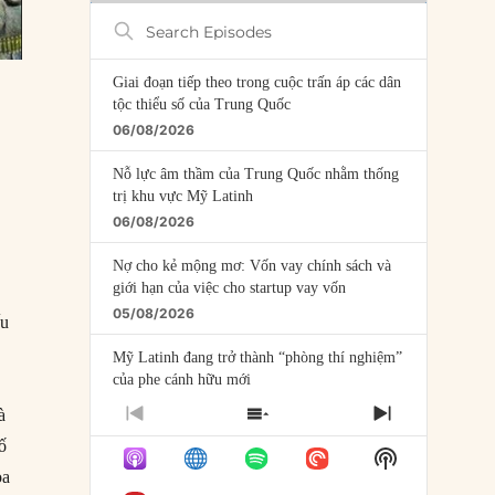
Search
Episodes
Giai đoạn tiếp theo trong cuộc trấn áp các dân
tộc thiểu số của Trung Quốc
06/08/2026
Nỗ lực âm thầm của Trung Quốc nhằm thống
trị khu vực Mỹ Latinh
06/08/2026
Nợ cho kẻ mộng mơ: Vốn vay chính sách và
giới hạn của việc cho startup vay vốn
05/08/2026
ếu
Mỹ Latinh đang trở thành “phòng thí nghiệm”
của phe cánh hữu mới
04/08/2026
à
PREVIOUS
SHOW
NEXT
EPISODE
EPISODES
EPISODE
ố
Tại sao Trung Quốc phủ nhận cuộc gặp với
Show
LIST
Ngoại trưởng Nhật Bản?
Podcast
oa