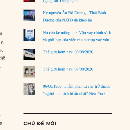
Cộng sản Trung Quốc
Kỷ nguyên Ấn Độ Dương - Thái Bình
Dương của NATO đã khép lại
Nợ cho kẻ mộng mơ: Vốn vay chính sách
ột
và giới hạn của việc cho startup vay vốn
y,
ng
Thế giới hôm nay: 05/08/2026
chế
à
Thế giới hôm nay: 07/08/2026
06/08/1930: Thẩm phán Crater trở thành
h
“người mất tích bí ẩn nhất” New York
o
ng
CHỦ ĐỀ MỚI