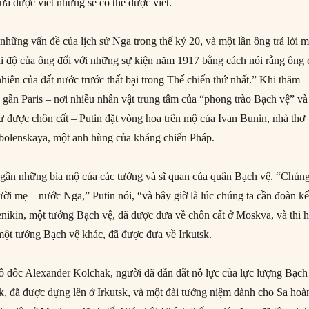
a được viết nhưng sẽ có thể được viết.
ề những vấn đề của lịch sử Nga trong thế kỷ 20, và một lần ông trả lời m
hái độ của ông đối với những sự kiện năm 1917 bằng cách nói rằng ông 
hiên của đất nước trước thất bại trong Thế chiến thứ nhất.” Khi thăm
 gần Paris – nơi nhiều nhân vật trung tâm của “phong trào Bạch vệ” và
 được chôn cất – Putin đặt vòng hoa trên mộ của Ivan Bunin, nhà thơ
bolenskaya, một anh hùng của kháng chiến Pháp.
gần những bia mộ của các tướng và sĩ quan của quân Bạch vệ. “Chúng
ời mẹ – nước Nga,” Putin nói, “và bây giờ là lúc chúng ta cần đoàn kế
nikin, một tướng Bạch vệ, đã được đưa về chôn cất ở Moskva, và thi h
một tướng Bạch vệ khác, đã được đưa về Irkutsk.
 đốc Alexander Kolchak, người đã dẫn dắt nỗ lực của lực lượng Bạch
ik, đã được dựng lên ở Irkutsk, và một đài tưởng niệm dành cho Sa hoà