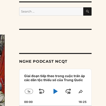
SEARCH
Search
for:
NGHE PODCAST NCQT
Audio
Player
Giai đoạn tiếp theo trong cuộc trấn áp
các dân tộc thiểu số của Trung Quốc
1
X
SKIP
PLAY
JUMP
CHANGE
SHARE
PLAYBACK
THIS
BACKWARD
PAUSE
FORWARD
00:00
RATE
16:25
EPISODE