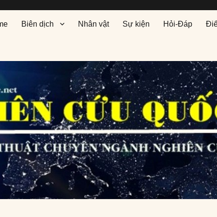
me
Biên dịch
Nhân vật
Sự kiện
Hỏi-Đáp
Đi