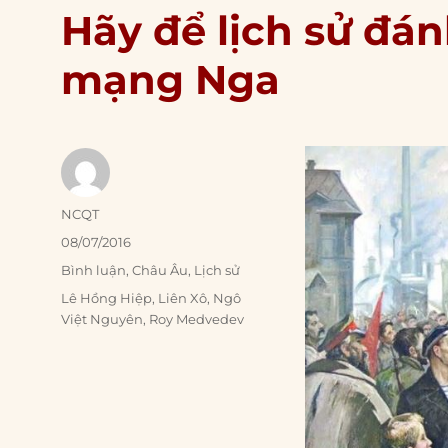
Hãy để lịch sử đán
mạng Nga
Author
NCQT
Posted
08/07/2016
on
Categories
Bình luận
,
Châu Âu
,
Lịch sử
Tags
Lê Hồng Hiệp
,
Liên Xô
,
Ngô
Việt Nguyên
,
Roy Medvedev