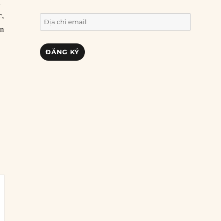
h
c,
Địa
ận
chỉ
email
ĐĂNG KÝ