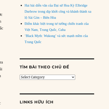
Hai bài diễn văn của Đại sứ Hoa Kỳ Elbridge
Durbrow trong dịp khởi công và khánh thành xa
ợc
lộ Sài Gòn – Biên Hòa
n
Điểm khác biệt trong tư tưởng chiến tranh của
hắc
Việt Nam, Trung Quốc, Cuba
‘Black Myth: Wukong’ và sức mạnh mềm của
Trung Quốc
ra
TÌM BÀI THEO CHỦ ĐỀ
ài
n
Tìm
bài
theo
chủ
đề
LINKS HỮU ÍCH
c