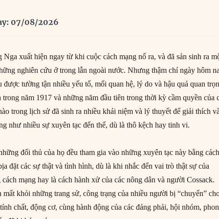
ay: 07/08/2026
Nga xuất hiện ngay từ khi cuộc cách mạng nổ ra, và đã sản sinh ra m
hững nghiên cứu ở trong lẫn ngoài nước. Nhưng thậm chí ngày hôm na
u được tường tận nhiều yếu tố, mối quan hệ, lý do và hậu quả quan trọ
a trong năm 1917 và những năm đầu tiên trong thời kỳ cầm quyền của 
nào trong lịch sử đã sinh ra nhiều khái niệm và lý thuyết để giải thích v
g như nhiều sự xuyên tạc đến thế, dù là thô kệch hay tinh vi.
những đối thủ của họ đều tham gia vào những xuyên tạc này bằng các
a đặt các sự thật và tình hình, dù là khi nhắc đến vai trò thật sự của
ng cách mạng hay là cách hành xử của các nông dân và người Cossack.
n mất khỏi những trang sử, công trạng của nhiều người bị “chuyển” ch
tính chất, động cơ, cùng hành động của các đảng phải, hội nhóm, pho