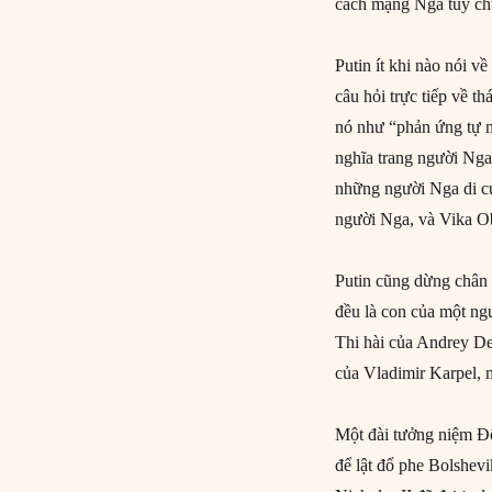
cách mạng Nga tuy chư
Putin ít khi nào nói v
câu hỏi trực tiếp về t
nó như “phản ứng tự n
nghĩa trang người Nga
những người Nga di cư
người Nga, và Vika O
Putin cũng dừng chân 
đều là con của một ngư
Thi hài của Andrey De
của Vladimir Karpel, 
Một đài tưởng niệm Đô
để lật đổ phe Bolshev