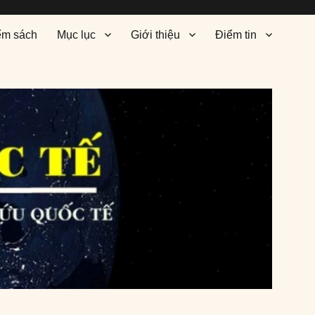
ểm sách
Mục lục
Giới thiệu
Điểm tin