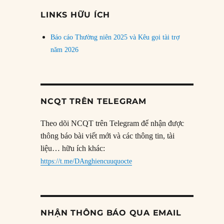
đề
LINKS HỮU ÍCH
Báo cáo Thường niên 2025 và Kêu gọi tài trợ
năm 2026
NCQT TRÊN TELEGRAM
Theo dõi NCQT trên Telegram để nhận được
thông báo bài viết mới và các thông tin, tài
liệu… hữu ích khác:
https://t.me/DAnghiencuuquocte
NHẬN THÔNG BÁO QUA EMAIL