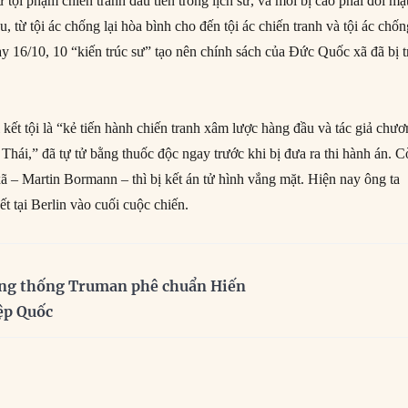
ử tội phạm chiến tranh đầu tiên trong lịch sử, và mỗi bị cáo phải đối mặ
u, từ tội ác chống lại hòa bình cho đến tội ác chiến tranh và tội ác chố
ày 16/10, 10 “kiến trúc sư” tạo nên chính sách của Đức Quốc xã đã bị t
kết tội là “kẻ tiến hành chiến tranh xâm lược hàng đầu và tác giả chư
Thái,” đã tự tử bằng thuốc độc ngay trước khi bị đưa ra thi hành án. 
 – Martin Bormann – thì bị kết án tử hình vắng mặt. Hiện nay ông ta
ết tại Berlin vào cuối cuộc chiến.
ng thống Truman phê chuẩn Hiến
ệp Quốc