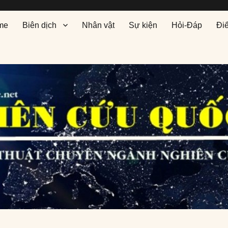
me
Biên dịch
Nhân vật
Sự kiện
Hỏi-Đáp
Đi