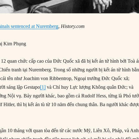
inals sentenced at Nuremberg
,
History.com
ị Kim Phụng
12 quan chức cấp cao của Đức Quốc xã đã bị kết án tử hình bởi Toà á
hiến tranh tại Nuremberg. Trong số những người bị kết án tử hình bằ
 cái tên như Joachim von Ribbentrop, Ngoại trưởng Đức Quốc xã;
ời sáng lập Gestapo
[1]
và Chỉ huy Lực lượng Không quân Đức; và
ởng Nội vụ. Bảy người khác, bao gồm cả Rudolf Hess, từng là Phó tư
f Hitler, thì bị kết án tù từ 10 năm đến chung thân. Ba người khác đượ
 gần 10 tháng với quan tòa đến từ các nước Mỹ, Liên Xô, Pháp, và Anh