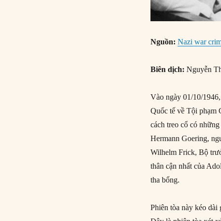
Nguồn:
Nazi war crim
Biên dịch:
Nguyễn Th
Vào ngày 01/10/1946, 
Quốc tế về Tội phạm C
cách treo cổ có những
Hermann Goering, ngư
Wilhelm Frick, Bộ trư
thân cận nhất của Adol
tha bổng.
Phiên tòa này kéo dài