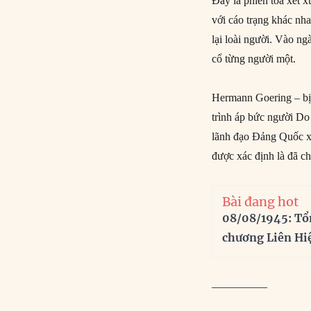
Đây là phiên tòa xét x
với cáo trạng khác nha
lại loài người. Vào ng
cổ từng người một.
Hermann Goering – bị 
trình áp bức người Do 
lãnh đạo Đảng Quốc xã
được xác định là đã ch
Bài đang hot
08/08/1945: Tổ
chương Liên Hi
—————