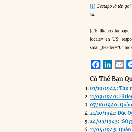
[1]
Gestapo là tên gọi
xã.
[efb_likebox fanpag
locale=”en_US” resp
small_header=”0″ hid
F
Li
E
a
n
Có Thể Bạn Q
c
k
a
01/10/1944: Thử 
e
e
l
11/09/1940: Hitl
b
d
07/10/1940: Quân 
o
I
21/10/1941: Đức Q
o
n
24/05/1943: ‘Sứ g
k
11/04/1945: Quân