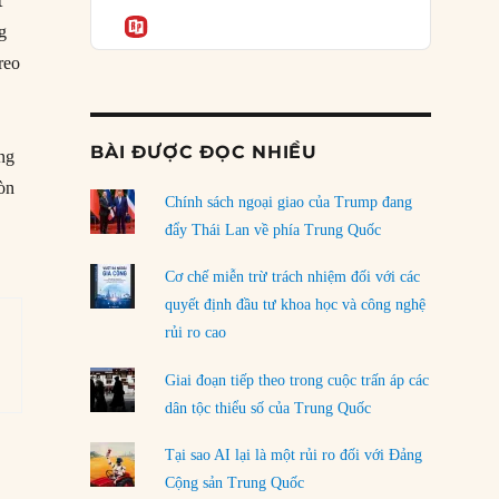
Podcast
t
của phe cánh hữu mới
Informatio
ng
04/08/2026
reo
Tại sao Trung Quốc phủ nhận cuộc gặp với
Ngoại trưởng Nhật Bản?
04/08/2026
BÀI ĐƯỢC ĐỌC NHIỀU
ơng
Điểm mù chiến lược của Trump tại Thái Bình
Còn
Dương
Chính sách ngoại giao của Trump đang
03/08/2026
đẩy Thái Lan về phía Trung Quốc
Đặt cược vào thất bại: Các quỹ đầu tư mạo
Cơ chế miễn trừ trách nhiệm đối với các
hiểm quốc gia và khía cạnh chính trị của vốn
quyết định đầu tư khoa học và công nghệ
rủi ro
rủi ro cao
02/08/2026
Giai đoạn tiếp theo trong cuộc trấn áp các
Làm thế nào để kết thúc Chiến tranh Iran?
dân tộc thiểu số của Trung Quốc
01/08/2026
Tại sao AI lại là một rủi ro đối với Đảng
Chiến lược kế tiếp của Bắc Kinh ở Biển Đông
Cộng sản Trung Quốc
31/07/2026