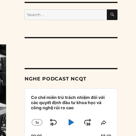
SEARCH
Search
for:
NGHE PODCAST NCQT
Audio
Player
Cơ chế miễn trừ trách nhiệm đối với
các quyết định đầu tư khoa học và
công nghệ rủi ro cao
1
X
SKIP
PLAY
JUMP
CHANGE
SHARE
PLAYBACK
THIS
BACKWARD
PAUSE
FORWARD
00:00
55:10