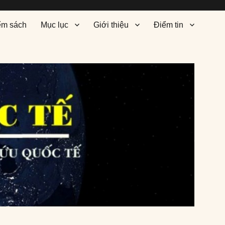
ểm sách
Mục lục
Giới thiệu
Điểm tin