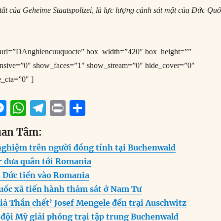
 tắt của Geheime Staatspolizei, là lực lượng cảnh sát mật của Đức Qu
e_url=”DAnghiencuuquocte” box_width=”420″ box_height=””
onsive=”0″ show_faces=”1″ show_stream=”0″ hide_cover=”0″
e_cta=”0″ ]
M
W
T
P
S
m
e
h
el
ri
h
uan Tâm:
i
ss
at
e
n
a
nghiệm trên người đồng tính tại Buchenwald
e
s
g
t
re
er đưa quân tới Romania
n
A
r
Đức tiến vào Romania
g
p
a
uốc xã tiến hành thảm sát ở Nam Tư
er
p
m
iả Thần chết’ Josef Mengele đến trại Auschwitz
 đội Mỹ giải phóng trại tập trung Buchenwald