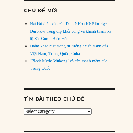
CHỦ ĐỀ MỚI
Hai bài diễn văn của Đại sứ Hoa Kỳ Elbridge
Durbrow trong dịp khởi công và khánh thành xa
lộ Sài Gòn – Biên Hòa
Điểm khác biệt trong tư tưởng chiến tranh của
Việt Nam, Trung Quốc, Cuba
‘Black Myth: Wukong’ và sức mạnh mềm của
Trung Quốc
TÌM BÀI THEO CHỦ ĐỀ
Tìm
bài
theo
chủ