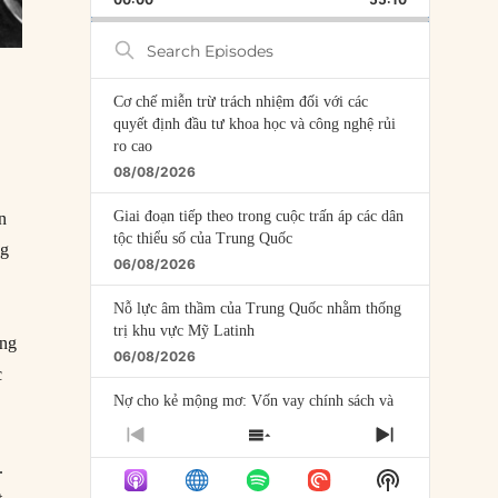
RATE
EPISODE
Search
Episodes
Cơ chế miễn trừ trách nhiệm đối với các
quyết định đầu tư khoa học và công nghệ rủi
ro cao
08/08/2026
Giai đoạn tiếp theo trong cuộc trấn áp các dân
n
tộc thiểu số của Trung Quốc
ng
06/08/2026
Nỗ lực âm thầm của Trung Quốc nhằm thống
trị khu vực Mỹ Latinh
ớng
06/08/2026
c
Nợ cho kẻ mộng mơ: Vốn vay chính sách và
giới hạn của việc cho startup vay vốn
PREVIOUS
SHOW
NEXT
05/08/2026
EPISODE
EPISODES
EPISODE
.
Show
LIST
Mỹ Latinh đang trở thành “phòng thí nghiệm”