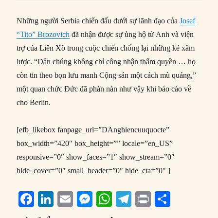
Những người Serbia chiến đấu dưới sự lãnh đạo của
Josef
“Tito” Brozovich
đã nhận được sự ủng hộ từ Anh và viện
trợ của Liên Xô trong cuộc chiến chống lại những kẻ xâm
lược. “Dân chúng không chỉ công nhận thẩm quyền … họ
còn tin theo bọn lưu manh Cộng sản một cách mù quáng,”
một quan chức Đức đã phàn nàn như vậy khi báo cáo về
cho Berlin.
[efb_likebox fanpage_url=”DAnghiencuuquocte”
box_width=”420″ box_height=”” locale=”en_US”
responsive=”0″ show_faces=”1″ show_stream=”0″
hide_cover=”0″ small_header=”0″ hide_cta=”0″ ]
F
Li
E
M
W
T
P
S
a
n
m
e
h
el
ri
h