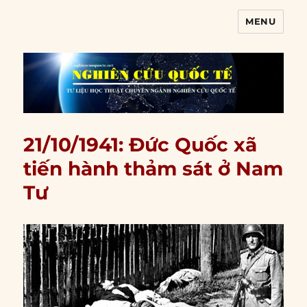
MENU
Nghiên cứu quốc tế
21/10/1941: Đức Quốc xã
tiến hành thảm sát ở Nam
Tư