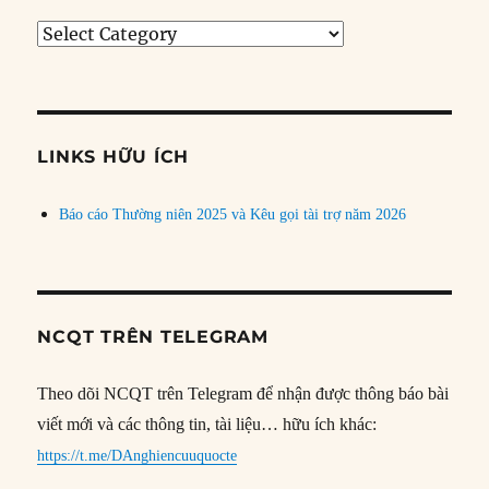
Tìm
bài
theo
chủ
đề
LINKS HỮU ÍCH
Báo cáo Thường niên 2025 và Kêu gọi tài trợ năm 2026
NCQT TRÊN TELEGRAM
Theo dõi NCQT trên Telegram để nhận được thông báo bài
viết mới và các thông tin, tài liệu… hữu ích khác:
https://t.me/DAnghiencuuquocte