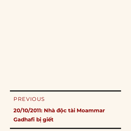
Post
PREVIOUS
navigation
Previous
20/10/2011: Nhà độc tài Moammar
post:
Gadhafi bị giết