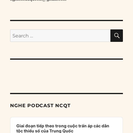
SE
Search
for:
NGHE PODCAST NCQT
Audio
Player
Giai đoạn tiếp theo trong cuộc trấn áp các dân
tộc thiểu số của Trung Quốc