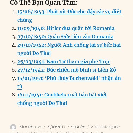
Có Thể Bạn Quan Tâm:
c
k
ai
ss
at
e
n
a
15/06/1943: Phát xít Đức che đậy các vụ diệt
e
e
l
e
s
g
t
re
chủng
b
d
n
A
r
11/09/1940: Hitler đưa quân tới Romania
o
I
g
p
a
07/10/1940: Quân Đức tiến vào Romania
o
n
er
p
m
29/10/1942: Người Anh chống lại sự bức hại
k
người Do Thái
25/03/1941: Nam Tư tham gia phe Trục
27/12/1942: Đức chiêu mộ binh sĩ Liên Xô
15/01/1951: ‘Phù thủy Buchenwald’ nhận án
tù
16/11/1941: Goebbels xuất bản bài viết
chống người Do Thái
Author
Posted
Categories
Tags
Kim Phụng
21/10/2017
Sự kiện
2110
,
Đức Quốc
on