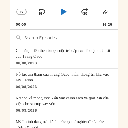
1
X
SKIP
PLAY
JUMP
CHANGE
SHARE
PLAYBACK
THIS
BACKWARD
PAUSE
FORWARD
00:00
RATE
16:25
EPISOD
Search
Episodes
Giai đoạn tiếp theo trong cuộc trấn áp các dân tộc thiểu số
của Trung Quốc
06/08/2026
Nỗ lực âm thầm của Trung Quốc nhằm thống trị khu vực
Mỹ Latinh
06/08/2026
Nợ cho kẻ mộng mơ: Vốn vay chính sách và giới hạn của
việc cho startup vay vốn
05/08/2026
Mỹ Latinh đang trở thành “phòng thí nghiệm” của phe
cánh hữu mới