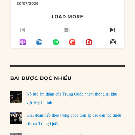
30/07/2026
LOAD MORE
PREVIOUS
SHOW
NEXT
EPISODE
EPISODES
EPISO
Show
LIST
Podcast
Informat
BÀI ĐƯỢC ĐỌC NHIỀU
Nỗ lực âm thầm của Trung Quốc nhằm thống trị khu
vực Mỹ Latinh
Giai đoạn tiếp theo trong cuộc trấn áp các dân tộc thiểu
số của Trung Quốc