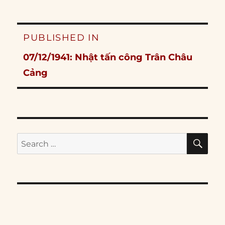
Post
PUBLISHED IN
navigation
07/12/1941: Nhật tấn công Trân Châu
Cảng
SE
Search
for: