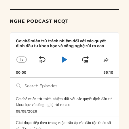
NGHE PODCAST NCQT
Audio
Player
Cơ chế miễn trừ trách nhiệm đối với các quyết
định đầu tư khoa học và công nghệ rủi ro cao
1
X
SKIP
PLAY
JUMP
CHANGE
SHARE
PLAYBACK
THIS
BACKWARD
PAUSE
FORWARD
00:00
RATE
55:10
EPISOD
Search
Episodes
Cơ chế miễn trừ trách nhiệm đối với các quyết định đầu tư
khoa học và công nghệ rủi ro cao
08/08/2026
Giai đoạn tiếp theo trong cuộc trấn áp các dân tộc thiểu số
của Trung Quốc