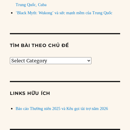
Trung Quốc, Cuba
‘Black Myth: Wukong’ và sức mạnh mềm của Trung Quốc
TÌM BÀI THEO CHỦ ĐỀ
Tìm
bài
theo
chủ
đề
LINKS HỮU ÍCH
Báo cáo Thường niên 2025 và Kêu gọi tài trợ năm 2026