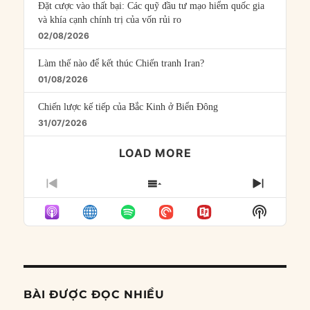
Đặt cược vào thất bại: Các quỹ đầu tư mạo hiểm quốc gia
và khía cạnh chính trị của vốn rủi ro
02/08/2026
Làm thế nào để kết thúc Chiến tranh Iran?
01/08/2026
Chiến lược kế tiếp của Bắc Kinh ở Biển Đông
31/07/2026
LOAD MORE
PREVIOUS
SHOW
NEXT
EPISODE
EPISODES
EPISO
Show
LIST
Podcast
Informat
BÀI ĐƯỢC ĐỌC NHIỀU