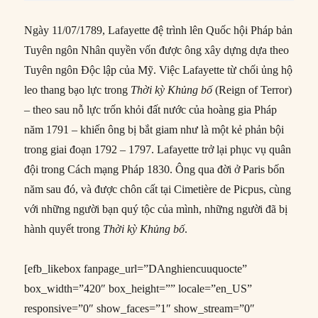
Ngày 11/07/1789, Lafayette đệ trình lên Quốc hội Pháp bản
Tuyên ngôn Nhân quyền vốn được ông xây dựng dựa theo
Tuyên ngôn Độc lập của Mỹ. Việc Lafayette từ chối ủng hộ
leo thang bạo lực trong
Thời kỳ Khủng bố
(Reign of Terror)
– theo sau nỗ lực trốn khỏi đất nước của hoàng gia Pháp
năm 1791 – khiến ông bị bắt giam như là một kẻ phản bội
trong giai đoạn 1792 – 1797. Lafayette trở lại phục vụ quân
đội trong Cách mạng Pháp 1830. Ông qua đời ở Paris bốn
năm sau đó, và được chôn cất tại Cimetière de Picpus, cùng
với những người bạn quý tộc của mình, những người đã bị
hành quyết trong
Thời kỳ Khủng bố
.
[efb_likebox fanpage_url=”DAnghiencuuquocte”
box_width=”420″ box_height=”” locale=”en_US”
responsive=”0″ show_faces=”1″ show_stream=”0″