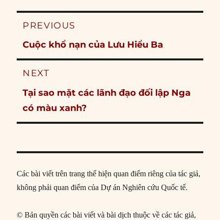
Post
PREVIOUS
navigation
Previous
Cuộc khổ nạn của Lưu Hiểu Ba
post:
NEXT
Next
Tại sao mặt các lãnh đạo đối lập Nga
post:
có màu xanh?
Các bài viết trên trang thể hiện quan điểm riêng của tác giả,
không phải quan điểm của Dự án Nghiên cứu Quốc tế.
© Bản quyền các bài viết và bài dịch thuộc về các tác giả,