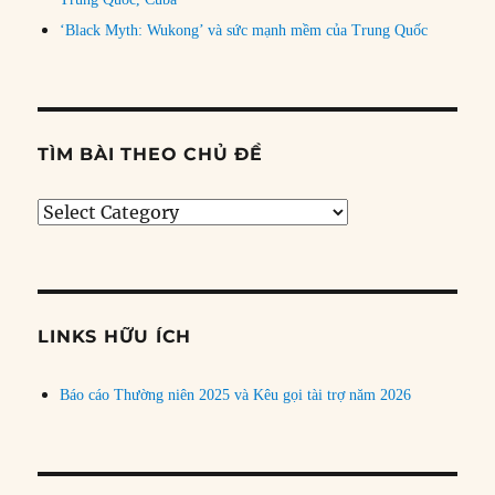
‘Black Myth: Wukong’ và sức mạnh mềm của Trung Quốc
TÌM BÀI THEO CHỦ ĐỀ
Tìm
bài
theo
chủ
đề
LINKS HỮU ÍCH
Báo cáo Thường niên 2025 và Kêu gọi tài trợ năm 2026