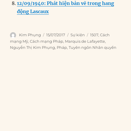
12/09/1940: Phát hiện bản vẽ trong hang
động Lascaux
Author
Posted
Categories
Tags
Kim Phụng
15/07/2017
Sự kiện
1507
,
Cách
on
mạng Mỹ
,
Cách mạng Pháp
,
Marquis de Lafayette
,
Nguyễn Thị Kim Phụng
,
Pháp
,
Tuyên ngôn Nhân quyền