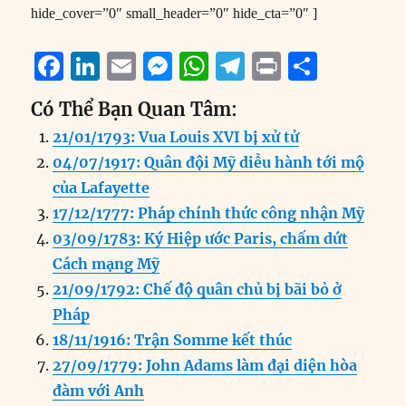
hide_cover=”0″ small_header=”0″ hide_cta=”0″ ]
F
Li
E
M
W
T
P
S
a
n
m
e
h
el
ri
h
Có Thể Bạn Quan Tâm:
c
k
ai
ss
at
e
n
a
21/01/1793: Vua Louis XVI bị xử tử
e
e
l
e
s
g
t
re
04/07/1917: Quân đội Mỹ diễu hành tới mộ
b
d
n
A
r
của Lafayette
o
I
g
p
a
17/12/1777: Pháp chính thức công nhận Mỹ
o
n
er
p
m
03/09/1783: Ký Hiệp ước Paris, chấm dứt
k
Cách mạng Mỹ
21/09/1792: Chế độ quân chủ bị bãi bỏ ở
Pháp
18/11/1916: Trận Somme kết thúc
27/09/1779: John Adams làm đại diện hòa
đàm với Anh