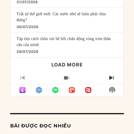
31/07/2026
Trật tự thế giới mới: Các nước nhỏ sẽ luôn phải chịu
đựng?
30/07/2026
Tập tìm cách chôn vùi bê bối chấn động vòng tròn thân
cận của mình
29/07/2026
LOAD MORE
PREVIOUS
SHOW
NEXT
EPISODE
EPISODES
EPISO
Show
LIST
Podcast
Informat
BÀI ĐƯỢC ĐỌC NHIỀU