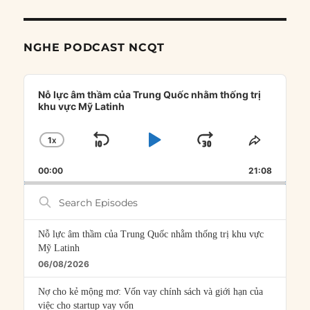
NGHE PODCAST NCQT
Audio
Player
Nỗ lực âm thầm của Trung Quốc nhằm thống trị
khu vực Mỹ Latinh
1
X
SKIP
PLAY
JUMP
CHANGE
SHARE
PLAYBACK
THIS
BACKWARD
PAUSE
FORWARD
00:00
RATE
21:08
EPISOD
Search
Episodes
Nỗ lực âm thầm của Trung Quốc nhằm thống trị khu vực
Mỹ Latinh
06/08/2026
Nợ cho kẻ mộng mơ: Vốn vay chính sách và giới hạn của
việc cho startup vay vốn